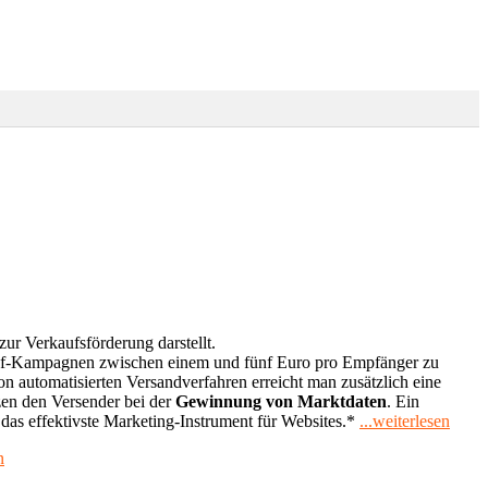
r Verkaufsförderung darstellt.
ef-Kampagnen zwischen einem und fünf Euro pro Empfänger zu
n automatisierten Versandverfahren erreicht man zusätzlich eine
tzen den Versender bei der
Gewinnung von Marktdaten
. Ein
"News
s effektivste Marketing-Instrument für Websites.*
...weiterlesen
schre
n
und
verse