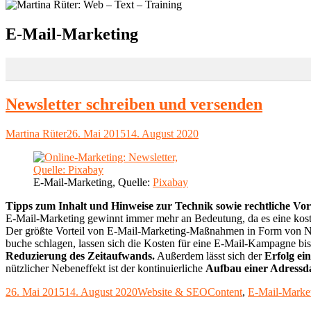
Schlagwort:
E-Mail-Marketing
Newsletter schreiben und versenden
Autor
Veröffentlicht
Martina Rüter
26. Mai 2015
14. August 2020
am
E-Mail-Marketing, Quelle:
Pixabay
Tipps zum Inhalt und Hinweise zur Technik sowie rechtliche Vo
E-Mail-Marketing gewinnt immer mehr an Bedeutung, da es eine koste
Der größte Vorteil von E-Mail-Marketing-Maßnahmen in Form von New
buche schlagen, lassen sich die Kosten für eine E-Mail-Kampagne bis
Reduzierung des Zeitaufwands.
Außerdem lässt sich der
Erfolg ei
nützlicher Nebeneffekt ist der kontinuierliche
Aufbau einer Adress
Veröffentlicht
Kategorien
Schlagwörter
26. Mai 2015
14. August 2020
Website & SEO
Content
,
E-Mail-Marke
am