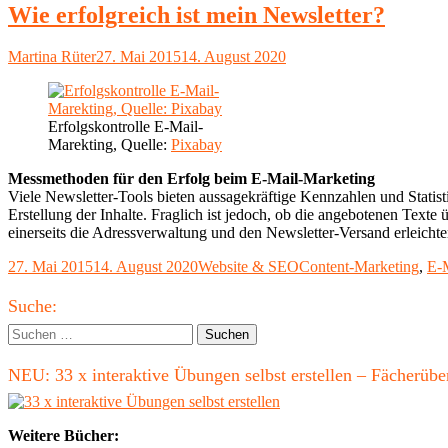
Wie erfolgreich ist mein Newsletter?
Autor
Veröffentlicht
Martina Rüter
27. Mai 2015
14. August 2020
am
Erfolgskontrolle E-Mail-
Marekting, Quelle:
Pixabay
Messmethoden für den Erfolg beim E-Mail-Marketing
Viele Newsletter-Tools bieten aussagekräftige Kennzahlen und Statist
Erstellung der Inhalte. Fraglich ist jedoch, ob die angebotenen Texte
einerseits die Adressverwaltung und den Newsletter-Versand erleichte
Veröffentlicht
Kategorien
Schlagwörter
27. Mai 2015
14. August 2020
Website & SEO
Content-Marketing
,
E-
am
Haupt-
Suche:
Seitenleiste
Suchen
nach:
NEU: 33 x interaktive Übungen selbst erstellen – Fächerü
Weitere Bücher: