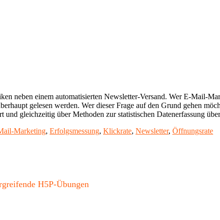
iken neben einem automatisierten Newsletter-Versand. Wer E-Mail-Market
 überhaupt gelesen werden. Wer dieser Frage auf den Grund gehen möchte
rt und gleichzeitig über Methoden zur statistischen Datenerfassung übe
Mail-Marketing
,
Erfolgsmessung
,
Klickrate
,
Newsletter
,
Öffnungsrate
bergreifende H5P-Übungen