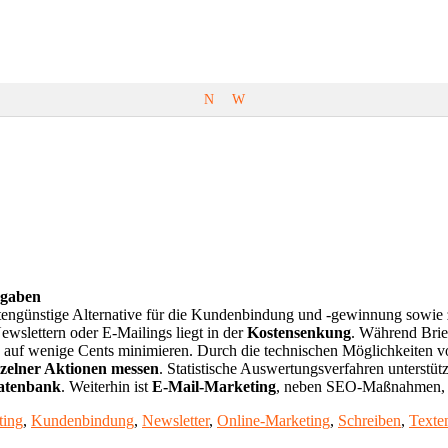
N
W
rgaben
ngünstige Alternative für die Kundenbindung und -gewinnung sowie zu
slettern oder E-Mailings liegt in der
Kostensenkung
. Während Bri
 auf wenige Cents minimieren. Durch die technischen Möglichkeiten vo
nzelner Aktionen messen
. Statistische Auswertungsverfahren unterstü
datenbank
. Weiterhin ist
E-Mail-Marketing
, neben SEO-Maßnahmen, da
ting
,
Kundenbindung
,
Newsletter
,
Online-Marketing
,
Schreiben
,
Texte