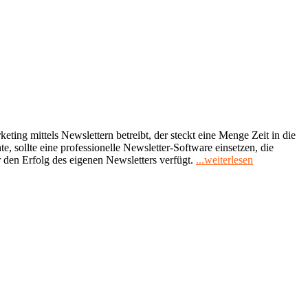
ing mittels Newslettern betreibt, der steckt eine Menge Zeit in die
, sollte eine professionelle Newsletter-Software einsetzen, die
"Wie
r den Erfolg des eigenen Newsletters verfügt.
...weiterlesen
erfolgreich
ist
mein
Newsletter?