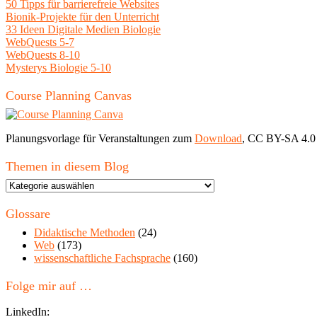
50 Tipps für barrierefreie Websites
Bionik-Projekte für den Unterricht
33 Ideen Digitale Medien Biologie
WebQuests 5-7
WebQuests 8-10
Mysterys Biologie 5-10
Course Planning Canvas
Planungsvorlage für Veranstaltungen zum
Download
, CC BY-SA 4.0
Themen in diesem Blog
Themen
in
diesem
Glossare
Blog
Didaktische Methoden
(24)
Web
(173)
wissenschaftliche Fachsprache
(160)
Folge mir auf …
LinkedIn: