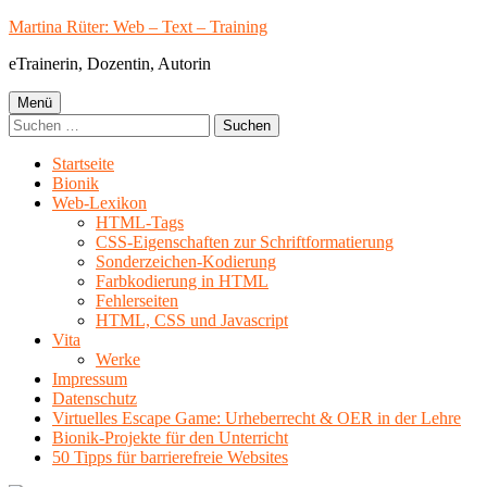
Springe
Martina Rüter: Web – Text – Training
zum
eTrainerin, Dozentin, Autorin
Inhalt
Primäres
Menü
Suchen
Menü
nach:
Startseite
Bionik
Web-Lexikon
HTML-Tags
CSS-Eigenschaften zur Schriftformatierung
Sonderzeichen-Kodierung
Farbkodierung in HTML
Fehlerseiten
HTML, CSS und Javascript
Vita
Werke
Impressum
Datenschutz
Virtuelles Escape Game: Urheberrecht & OER in der Lehre
Bionik-Projekte für den Unterricht
50 Tipps für barrierefreie Websites