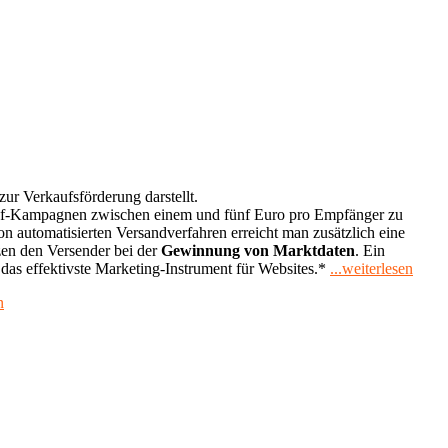
r Verkaufsförderung darstellt.
ef-Kampagnen zwischen einem und fünf Euro pro Empfänger zu
n automatisierten Versandverfahren erreicht man zusätzlich eine
tzen den Versender bei der
Gewinnung von Marktdaten
. Ein
"News
s effektivste Marketing-Instrument für Websites.*
...weiterlesen
schre
n
und
verse