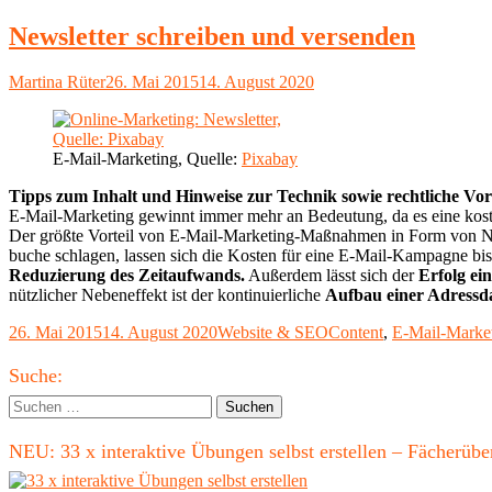
am
–
Kundenbezi
Newsletter schreiben und versenden
Autor
Veröffentlicht
Martina Rüter
26. Mai 2015
14. August 2020
am
E-Mail-Marketing, Quelle:
Pixabay
Tipps zum Inhalt und Hinweise zur Technik sowie rechtliche Vo
E-Mail-Marketing gewinnt immer mehr an Bedeutung, da es eine koste
Der größte Vorteil von E-Mail-Marketing-Maßnahmen in Form von New
buche schlagen, lassen sich die Kosten für eine E-Mail-Kampagne bis
Reduzierung des Zeitaufwands.
Außerdem lässt sich der
Erfolg ei
nützlicher Nebeneffekt ist der kontinuierliche
Aufbau einer Adress
Veröffentlicht
Kategorien
Schlagwörter
26. Mai 2015
14. August 2020
Website & SEO
Content
,
E-Mail-Marke
am
Haupt-
Suche:
Seitenleiste
Suchen
nach:
NEU: 33 x interaktive Übungen selbst erstellen – Fächerü