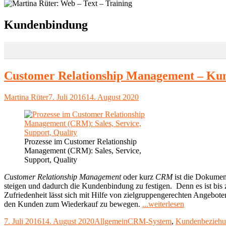
Schlagwort:
Kundenbindung
Customer Relationship Management – K
Autor
Veröffentlicht
Martina Rüter
7. Juli 2016
14. August 2020
am
Prozesse im Customer Relationship
Management (CRM): Sales, Service,
Support, Quality
Customer Relationship Management
oder kurz
CRM
ist die Dokumen
steigen und dadurch die Kundenbindung zu festigen. Denn es ist bi
Zufriedenheit lässt sich mit Hilfe von zielgruppengerechten Angebot
"Customer
den Kunden zum Wiederkauf zu bewegen.
...weiterlesen
Relationship
Veröffentlicht
Kategorien
Schlagwörter
7. Juli 2016
14. August 2020
Allgemein
CRM-System
,
Kundenbezieh
Management