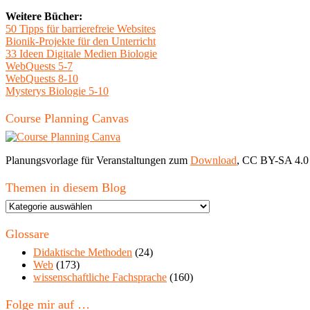
Weitere Bücher:
50 Tipps für barrierefreie Websites
Bionik-Projekte für den Unterricht
33 Ideen Digitale Medien Biologie
WebQuests 5-7
WebQuests 8-10
Mysterys Biologie 5-10
Course Planning Canvas
Planungsvorlage für Veranstaltungen zum
Download
, CC BY-SA 4.0
Themen in diesem Blog
Themen
in
diesem
Glossare
Blog
Didaktische Methoden
(24)
Web
(173)
wissenschaftliche Fachsprache
(160)
Folge mir auf …