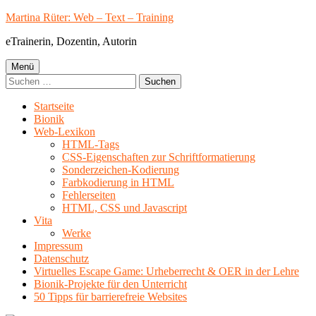
Springe
Martina Rüter: Web – Text – Training
zum
eTrainerin, Dozentin, Autorin
Inhalt
Primäres
Menü
Suchen
Menü
nach:
Startseite
Bionik
Web-Lexikon
HTML-Tags
CSS-Eigenschaften zur Schriftformatierung
Sonderzeichen-Kodierung
Farbkodierung in HTML
Fehlerseiten
HTML, CSS und Javascript
Vita
Werke
Impressum
Datenschutz
Virtuelles Escape Game: Urheberrecht & OER in der Lehre
Bionik-Projekte für den Unterricht
50 Tipps für barrierefreie Websites