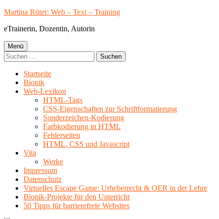
Springe
Martina Rüter: Web – Text – Training
zum
eTrainerin, Dozentin, Autorin
Inhalt
Primäres
Menü
Suchen
Menü
nach:
Startseite
Bionik
Web-Lexikon
HTML-Tags
CSS-Eigenschaften zur Schriftformatierung
Sonderzeichen-Kodierung
Farbkodierung in HTML
Fehlerseiten
HTML, CSS und Javascript
Vita
Werke
Impressum
Datenschutz
Virtuelles Escape Game: Urheberrecht & OER in der Lehre
Bionik-Projekte für den Unterricht
50 Tipps für barrierefreie Websites