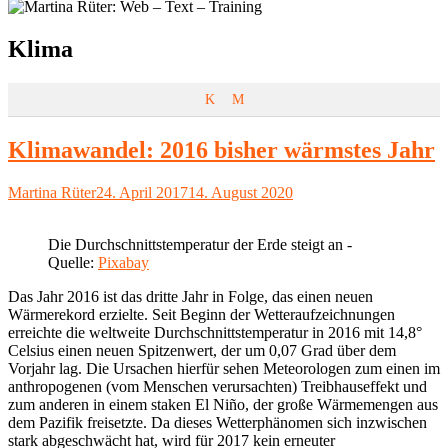
Schlagwort:
Klima
K
M
Klimawandel: 2016 bisher wärmstes Jahr
Autor
Veröffentlicht
Martina Rüter
24. April 2017
14. August 2020
am
Die Durchschnittstemperatur der Erde steigt an -
Quelle:
Pixabay
Das Jahr 2016 ist das dritte Jahr in Folge, das einen neuen
Wärmerekord erzielte. Seit Beginn der Wetteraufzeichnungen
erreichte die weltweite Durchschnittstemperatur in 2016 mit 14,8°
Celsius einen neuen Spitzenwert, der um 0,07 Grad über dem
Vorjahr lag. Die Ursachen hierfür sehen Meteorologen zum einen im
anthropogenen (vom Menschen verursachten) Treibhauseffekt und
zum anderen in einem staken El Niño, der große Wärmemengen aus
dem Pazifik freisetzte. Da dieses Wetterphänomen sich inzwischen
stark abgeschwächt hat, wird für 2017 kein erneuter