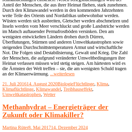
Anteil der Menschen, die aus ihrer Heimat fliehen, stark zunehmen.
Durch den Klimawandel werden in den kommenden Jahrzehnten
weite Teile des Orients und Nordafrikas unbewohnbar werden.
Wüsten werden sich ausbreiten, Gletscher werden abschmelzen und
Inseln werden vom Meer verschluckt und große Landstriche werden
im Matsch auftauender Permafrostböden versinken. Den am
wenigsten entwickelten Ländern drohen durch Dürren,
Überflutungen, Stürmen und anderen Umweltkatastrophen sowie
steigenden Durchschnittstemperaturen Armut und wirtschaftliche
Not. Die Folgen sind Destabilisierung, Gewalt und Krieg. Die Zahl
der Menschen, die aufgrund veränderter Umweltbedingungen ihre
Heimat verlassen müssen wird stetig steigen. Am härtesten wird es
die Ärmsten der Welt treffen – sie, die am wenigsten Schuld tragen
"Klimawandel:
an der Klimaerwärmung.
...weiterlesen
Es
Veröffentlicht
Kategorien
Schlagwörter
21. Juli 2016
14. August 2020
Biologie
Flüchtlinge
,
Klima
,
wird
am
Klimaflüchtlinge
,
Klimawandel
,
Treibhauseffekt
,
in
Umweltkatastrophen
,
Wetter
Zukunft
zunehmend
Umwelt-
Methanhydrat – Energieträger der
und
Zukunft oder Klimakiller?
Klimaflüchtlinge
geben"
Autor
Veröffentlicht
Martina Rüter
8. Mai 2017
14. Dezember 2024