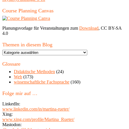
Course Planning Canvas
Planungsvorlage für Veranstaltungen zum
Download
, CC BY-SA
4.0
Themen in diesem Blog
Themen
in
diesem
Glossare
Blog
Didaktische Methoden
(24)
Web
(173)
wissenschaftliche Fachsprache
(160)
Folge mir auf …
LinkedIn:
www.linkedin.com/in/martina-rueter/
Xing:
www.xing.com/profile/Martina_Rueter/
Mastodon: