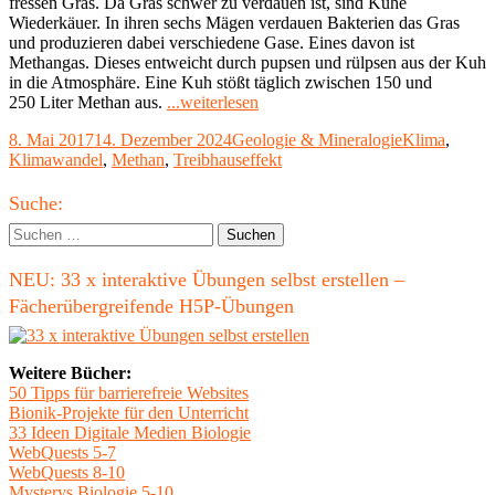
fressen Gras. Da Gras schwer zu verdauen ist, sind Kühe
Wiederkäuer. In ihren sechs Mägen verdauen Bakterien das Gras
und produzieren dabei verschiedene Gase. Eines davon ist
Methangas. Dieses entweicht durch pupsen und rülpsen aus der Kuh
in die Atmosphäre. Eine Kuh stößt täglich zwischen 150 und
"Methanhydrat
250 Liter Methan aus.
...weiterlesen
–
Veröffentlicht
Kategorien
Schlagwörter
8. Mai 2017
14. Dezember 2024
Geologie & Mineralogie
Klima
,
Energieträger
am
Klimawandel
,
Methan
,
Treibhauseffekt
der
Zukunft
Haupt-
oder
Suche:
Klimakiller?"
Seitenleiste
Suchen
nach:
NEU: 33 x interaktive Übungen selbst erstellen –
Fächerübergreifende H5P-Übungen
Weitere Bücher:
50 Tipps für barrierefreie Websites
Bionik-Projekte für den Unterricht
33 Ideen Digitale Medien Biologie
WebQuests 5-7
WebQuests 8-10
Mysterys Biologie 5-10