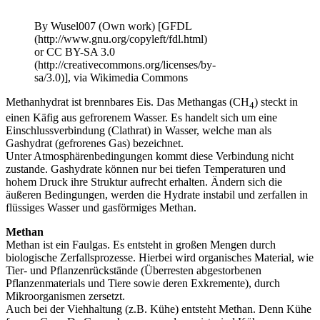
am
By Wusel007 (Own work) [GFDL
(http://www.gnu.org/copyleft/fdl.html)
or CC BY-SA 3.0
(http://creativecommons.org/licenses/by-
sa/3.0)], via Wikimedia Commons
Methanhydrat ist brennbares Eis. Das Methangas (CH
) steckt in
4
einen Käfig aus gefrorenem Wasser. Es handelt sich um eine
Einschlussverbindung (Clathrat) in Wasser, welche man als
Gashydrat (gefrorenes Gas) bezeichnet.
Unter Atmosphärenbedingungen kommt diese Verbindung nicht
zustande. Gashydrate können nur bei tiefen Temperaturen und
hohem Druck ihre Struktur aufrecht erhalten. Ändern sich die
äußeren Bedingungen, werden die Hydrate instabil und zerfallen in
flüssiges Wasser und gasförmiges Methan.
Methan
Methan ist ein Faulgas. Es entsteht in großen Mengen durch
biologische Zerfallsprozesse. Hierbei wird organisches Material, wie
Tier- und Pflanzenrückstände (Überresten abgestorbenen
Pflanzenmaterials und Tiere sowie deren Exkremente), durch
Mikroorganismen zersetzt.
Auch bei der Viehhaltung (z.B. Kühe) entsteht Methan. Denn Kühe