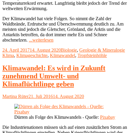
Temperaturrekord erwartet. Langfristig bleibt jedoch der Trend der
weltweiten Erwärmung.
Der Klimawandel hat viele Folgen. So nimmt die Zahl der
Waldbrände, Erdrutsche und Überschwemmung deutlich zu. Am
meisten sind jedoch die Gletscher, Grönland, die Arktis und die
Antarktis betroffen, da dort immer mehr Eis und Schnee
"Klimawandel:
abschmelzen.
...weiterlesen
2016
Veröffentlicht
Kategorien
Schl
24. April 2017
14. August 2020
Biologie
,
Geologie & Mineralogie
bisher
am
Klima
,
Klimageschichte
,
Klimawandel
,
Tropfsteinhöhle
wärmstes
Jahr"
Klimawandel: Es wird in Zukunft
zunehmend Umwelt- und
Klimaflüchtlinge geben
Autor
Veröffentlicht
Martina Rüter
21. Juli 2016
14. August 2020
am
Dürren als Folge des Klimawandels - Quelle:
Pixabay
Die Industrienationen müssen sich auf einen zusätzlichen Strom an
Klimaflüchtlingen einstellen. Neben Kriegsflüchtlingen wird der