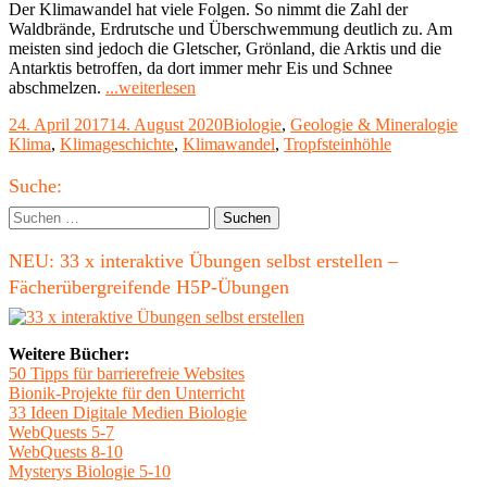
Der Klimawandel hat viele Folgen. So nimmt die Zahl der
Waldbrände, Erdrutsche und Überschwemmung deutlich zu. Am
meisten sind jedoch die Gletscher, Grönland, die Arktis und die
Antarktis betroffen, da dort immer mehr Eis und Schnee
"Klimawandel:
abschmelzen.
...weiterlesen
2016
Veröffentlicht
Kategorien
Schl
24. April 2017
14. August 2020
Biologie
,
Geologie & Mineralogie
bisher
am
Klima
,
Klimageschichte
,
Klimawandel
,
Tropfsteinhöhle
wärmstes
Jahr"
Haupt-
Suche:
Seitenleiste
Suchen
nach:
NEU: 33 x interaktive Übungen selbst erstellen –
Fächerübergreifende H5P-Übungen
Weitere Bücher:
50 Tipps für barrierefreie Websites
Bionik-Projekte für den Unterricht
33 Ideen Digitale Medien Biologie
WebQuests 5-7
WebQuests 8-10
Mysterys Biologie 5-10