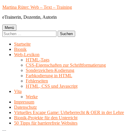
Springe
Martina Rüter: Web – Text – Training
zum
eTrainerin, Dozentin, Autorin
Inhalt
Primäres
Menü
Suchen
Menü
nach:
Startseite
Bionik
Web-Lexikon
HTML-Tags
CSS-Eigenschaften zur Schriftformatierung
Sonderzeichen-Kodierung
Farbkodierung in HTML
Fehlerseiten
HTML, CSS und Javascript
Vita
Werke
Impressum
Datenschutz
Virtuelles Escape Game: Urheberrecht & OER in der Lehre
Bionik-Projekte für den Unterricht
50 Tipps für barrierefreie Websites