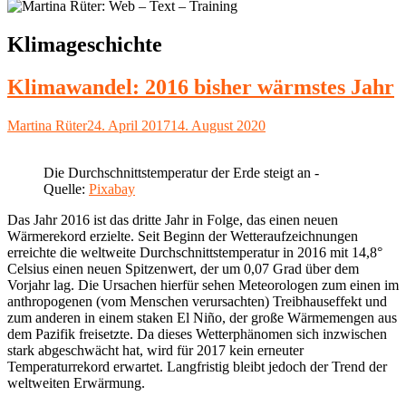
Schlagwort:
Klimageschichte
Klimawandel: 2016 bisher wärmstes Jahr
Autor
Veröffentlicht
Martina Rüter
24. April 2017
14. August 2020
am
Die Durchschnittstemperatur der Erde steigt an -
Quelle:
Pixabay
Das Jahr 2016 ist das dritte Jahr in Folge, das einen neuen
Wärmerekord erzielte. Seit Beginn der Wetteraufzeichnungen
erreichte die weltweite Durchschnittstemperatur in 2016 mit 14,8°
Celsius einen neuen Spitzenwert, der um 0,07 Grad über dem
Vorjahr lag. Die Ursachen hierfür sehen Meteorologen zum einen im
anthropogenen (vom Menschen verursachten) Treibhauseffekt und
zum anderen in einem staken El Niño, der große Wärmemengen aus
dem Pazifik freisetzte. Da dieses Wetterphänomen sich inzwischen
stark abgeschwächt hat, wird für 2017 kein erneuter
Temperaturrekord erwartet. Langfristig bleibt jedoch der Trend der
weltweiten Erwärmung.