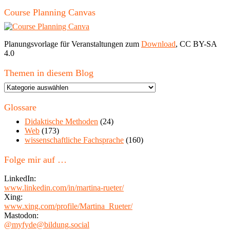
Course Planning Canvas
Planungsvorlage für Veranstaltungen zum
Download
, CC BY-SA
4.0
Themen in diesem Blog
Themen
in
diesem
Glossare
Blog
Didaktische Methoden
(24)
Web
(173)
wissenschaftliche Fachsprache
(160)
Folge mir auf …
LinkedIn:
www.linkedin.com/in/martina-rueter/
Xing:
www.xing.com/profile/Martina_Rueter/
Mastodon:
@myfyde@bildung.social