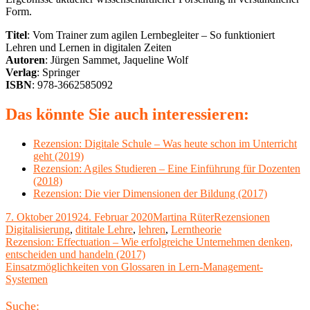
Form.
Titel
: Vom Trainer zum agilen Lernbegleiter – So funktioniert
Lehren und Lernen in digitalen Zeiten
Autoren
: Jürgen Sammet, Jaqueline Wolf
Verlag
: Springer
ISBN
: 978-3662585092
Das könnte Sie auch interessieren:
Rezension: Digitale Schule – Was heute schon im Unterricht
geht (2019)
Rezension: Agiles Studieren – Eine Einführung für Dozenten
(2018)
Rezension: Die vier Dimensionen der Bildung (2017)
Veröffentlicht
Autor
Kategorien
Schlagwö
7. Oktober 2019
24. Februar 2020
Martina Rüter
Rezensionen
am
Digitalisierung
,
dititale Lehre
,
lehren
,
Lerntheorie
Beitragsnavigation
Vorheriger
Rezension: Effectuation – Wie erfolgreiche Unternehmen denken,
Beitrag:
entscheiden und handeln (2017)
Nächster
Einsatzmöglichkeiten von Glossaren in Lern-Management-
Beitrag
Systemen
Haupt-
Suche: