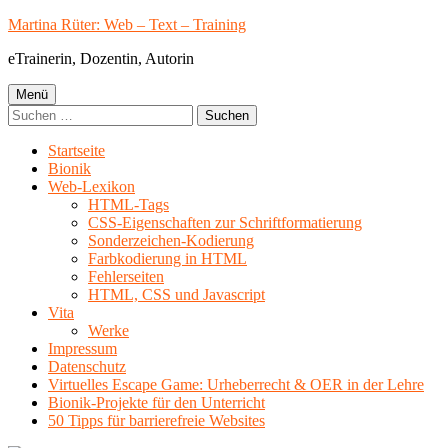
Springe
Martina Rüter: Web – Text – Training
zum
eTrainerin, Dozentin, Autorin
Inhalt
Primäres
Menü
Suchen
Menü
nach:
Startseite
Bionik
Web-Lexikon
HTML-Tags
CSS-Eigenschaften zur Schriftformatierung
Sonderzeichen-Kodierung
Farbkodierung in HTML
Fehlerseiten
HTML, CSS und Javascript
Vita
Werke
Impressum
Datenschutz
Virtuelles Escape Game: Urheberrecht & OER in der Lehre
Bionik-Projekte für den Unterricht
50 Tipps für barrierefreie Websites