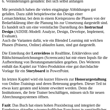
6. Veränderungen gestalten: Bei sich selbst anfangen
Mir persönlich haben die vielen eingängige Abbildungen gut
gefallen. Dazu zählt beispielsweise das Design einer
Lernarchitektur, bei dem in einem Kreisprozess die Phasen von der
Bedarfsklärung über die Planung bis zur Umsetzung dargestellt sind.
Es handelt sich um eine vereinfachte Darstellung des
Instructual
Design
(ADDIE-Modell: Analyze, Design, Develope, Implement,
Evaluate).
Auch die Varianten dafür, wie ein Blended Learning mit welchen
Phasen (Präsenz, Online) ablaufen kann, sind gut dargestellt.
Die Einteilung der
Lernvideos
in Realfilme, Erklärvideos und
Bildschirmaufzeichnungen (Screencasts) hat mir einen Inpuls für die
Aufbereitung von Beratungsmaterialien gegeben. Des Weiteren
enthält das Kapitel zur Video-Produktion eine gut durchdachte
Vorlage für ein
Storyboard
in PowerPoint.
Im letzten Kapitel wird ein kurzer Hinweis zur
Honorargestaltung
von Online-Trainings und deren Betreuung gegeben. Dieser Teil ist
etwas kurz geraten und könnte erweitert werden. Denn die
Institutionen, die freie Trainer beschäftigen, müssen sich für neuen
Abrechnungssystemen öffnen.
Fazit
: Das Buch hat einen hohen Praxisbezug und integriert die
Ergebnisse aktueller wissenschaftlicher Forschung in verständlicher