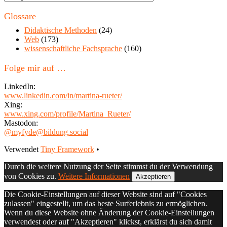
in
diesem
Glossare
Blog
Didaktische Methoden
(24)
Web
(173)
wissenschaftliche Fachsprache
(160)
Folge mir auf …
LinkedIn:
www.linkedin.com/in/martina-rueter/
Xing:
www.xing.com/profile/Martina_Rueter/
Mastodon:
@myfyde@bildung.social
Footer
Verwendet
Tiny Framework
•
Inhalt
Durch die weitere Nutzung der Seite stimmst du der Verwendung
von Cookies zu.
Weitere Informationen
Akzeptieren
Die Cookie-Einstellungen auf dieser Website sind auf "Cookies
zulassen" eingestellt, um das beste Surferlebnis zu ermöglichen.
Wenn du diese Website ohne Änderung der Cookie-Einstellungen
verwendest oder auf "Akzeptieren" klickst, erklärst du sich damit