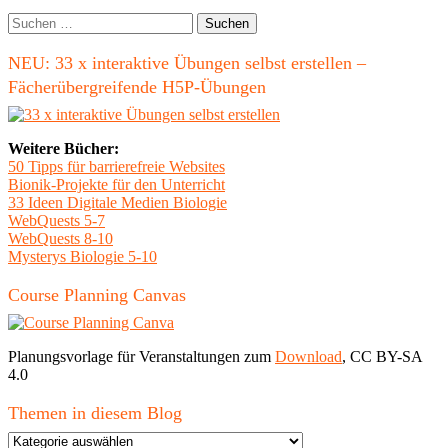
Seitenleiste
Suchen
nach:
NEU: 33 x interaktive Übungen selbst erstellen –
Fächerübergreifende H5P-Übungen
Weitere Bücher:
50 Tipps für barrierefreie Websites
Bionik-Projekte für den Unterricht
33 Ideen Digitale Medien Biologie
WebQuests 5-7
WebQuests 8-10
Mysterys Biologie 5-10
Course Planning Canvas
Planungsvorlage für Veranstaltungen zum
Download
, CC BY-SA
4.0
Themen in diesem Blog
Themen