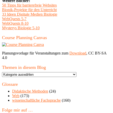
Weitere Bücher:
50 Tipps für barrierefreie Websites
Bionik-Projekte für den Unterricht
33 Ideen Digitale Medien Biologie
WebQuests 5-7
WebQuests 8-10
Mysterys Biologie 5-10
Course Planning Canvas
Planungsvorlage für Veranstaltungen zum
Download
, CC BY-SA
4.0
Themen in diesem Blog
Themen
in
diesem
Glossare
Blog
Didaktische Methoden
(24)
Web
(173)
wissenschaftliche Fachsprache
(160)
Folge mir auf …