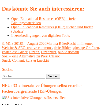
Das könnte Sie auch interessieren:
Open Educational Resources (OER) – freie
Bildungsmaterialien
Open Educational Resources (OER) suchen und finden
(Update)
Lizenzbedingungen von digitalen Tools
Veröffentlicht
Autor
Kategorien
3. März 2018
14. August 2020
Martina Rüter
Recht im Internet
,
am
Schlagwörter
Website & SEO
creative commons
,
freie Bilder
,
günstige Grafiken
,
kostenlose Bilder
,
Lizenz
,
Lizenzfrei
,
public domain
Beitragsnavigation
Vorheriger
Sozi – eine Alternative zu Prezi Classic
Beitrag:
Nächster
Snack-Content: kurz & knackig
Beitrag
Haupt-
Suche:
Seitenleiste
Suchen
nach:
NEU: 33 x interaktive Übungen selbst erstellen –
Fächerübergreifende H5P-Übungen