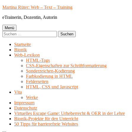
Springe
Martina Rüter: Web – Text – Training
zum
eTrainerin, Dozentin, Autorin
Inhalt
Primäres
Menü
Suchen
Menü
nach:
Startseite
Bionik
Web-Lexikon
HTML-Tags
CSS-Eigenschaften zur Schriftformatierung
Sonderzeichen-Kodierung
Farbkodierung in HTML
Fehlerseiten
HTML, CSS und Javascript
Vita
Werke
Impressum
Datenschutz
Virtuelles Escape Game: Urheberrecht & OER in der Lehre
Bionik-Projekte für den Unterricht
50 Tipps für barrierefreie Websites