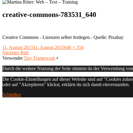
creative-commons-783531_640
Creative Commons - Lizenzen selber festlegen - Quelle: Pixabay
Veröffentlicht
Volle
11. August 2015
11. August 2015
640 × 354
am
Größe
Nächstes Bild
Footer
Verwendet
Tiny Framework
•
Inhalt
Durch die weitere Nutzung der Seite stimmst du der Verwendung vo
Die Cookie-Einstellungen auf dieser Website sind auf "Cookies zulas
oder auf "Akzeptieren" klickst, erklärst du sich damit einverstanden.
Schließen