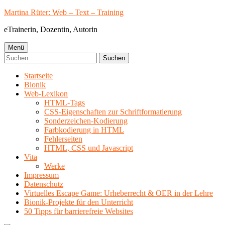
Springe
Martina Rüter: Web – Text – Training
zum
eTrainerin, Dozentin, Autorin
Inhalt
Primäres
Menü
Suchen
Menü
nach:
Startseite
Bionik
Web-Lexikon
HTML-Tags
CSS-Eigenschaften zur Schriftformatierung
Sonderzeichen-Kodierung
Farbkodierung in HTML
Fehlerseiten
HTML, CSS und Javascript
Vita
Werke
Impressum
Datenschutz
Virtuelles Escape Game: Urheberrecht & OER in der Lehre
Bionik-Projekte für den Unterricht
50 Tipps für barrierefreie Websites