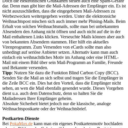
Doch die elektronischen Grußkarten stellen auch eine Spam-Gefahr
dar. Denn man gibt hier die Mail-Adressen der Empfänger ein. Es ist
nicht auszuschließen, dass die eingegebenen Mail-Adressen zu
Werbezwecken weitergegeben werden. Unter die elektronsiche
Weihnachtspost mischen sich auch immer mehr Phising-Mails. Beim
Erhalt von solchen Weihnachtsmails, sollte man bei unbekannten
Absendern den Anhang nicht öffnen und auch nicht auf die in der
Mail enthaltenen Links klicken. Verseuchte Mails können aber auch
von bekannten Absendern stammen. Hier hilft ein aktuelles
Virenprogramm. Zum Versenden von eCards sollte man also
unbedingt auf seriöse Anbieter setzen. Alternativ kann man auch
einfach ein weihnachtliches Motiv im Anhang oder eine HTML-
Mail mit einem Bild über sein Mail-Programm an Familie, Freunde
und Bekannte versenden.
Tipp
: Nutzen Sie dazu die Funktion Blind Carbon Copy (BCC).
Senden Sie die Mail an sich selbst und tragen Sie die Empfänger in
die Zeile BCC ein. Dies hat den Vorteil, dass die Empfänger nicht
sehen, an wen die Mail ebenfalls gesendet wurde. Dieses Vorgehen
dient u.a. auch dem Datenschutz, denn so halten Sie die
Mailadressen Ihrer Empfänger geheim.
Absolute Sicherheit bietet jedoch nur die klassische, analoge
Weihnachtspostkarte oder der Weihnachtsbrief.
Postkarten-Dienste
Bei
PokaMax.de
kann man ein eigenes Postkartenmotiv hochladen