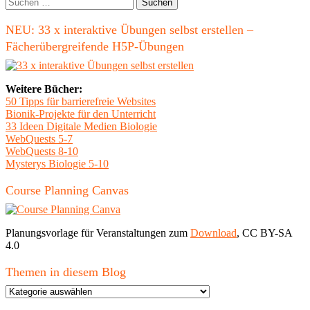
Seitenleiste
Suchen
nach:
NEU: 33 x interaktive Übungen selbst erstellen –
Fächerübergreifende H5P-Übungen
Weitere Bücher:
50 Tipps für barrierefreie Websites
Bionik-Projekte für den Unterricht
33 Ideen Digitale Medien Biologie
WebQuests 5-7
WebQuests 8-10
Mysterys Biologie 5-10
Course Planning Canvas
Planungsvorlage für Veranstaltungen zum
Download
, CC BY-SA
4.0
Themen in diesem Blog
Themen
in