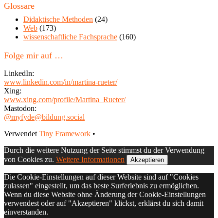
diesem
Glossare
Blog
Didaktische Methoden
(24)
Web
(173)
wissenschaftliche Fachsprache
(160)
Folge mir auf …
LinkedIn:
www.linkedin.com/in/martina-rueter/
Xing:
www.xing.com/profile/Martina_Rueter/
Mastodon:
@myfyde@bildung.social
Footer
Verwendet
Tiny Framework
•
Inhalt
Durch die weitere Nutzung der Seite stimmst du der Verwendung
von Cookies zu.
Weitere Informationen
Akzeptieren
Die Cookie-Einstellungen auf dieser Website sind auf "Cookies
zulassen" eingestellt, um das beste Surferlebnis zu ermöglichen.
Wenn du diese Website ohne Änderung der Cookie-Einstellungen
verwendest oder auf "Akzeptieren" klickst, erklärst du sich damit
einverstanden.