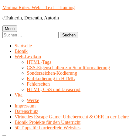
Springe
Martina Rüter: Web – Text – Training
zum
eTrainerin, Dozentin, Autorin
Inhalt
Primäres
Menü
Suchen
Menü
nach:
Startseite
Bionik
Web-Lexikon
HTML-Tags
CSS-Eigenschaften zur Schriftformatierung
Sonderzeichen-Kodierung
Farbkodierung in HTML
Fehlerseiten
HTML, CSS und Javascript
Vita
Werke
Impressum
Datenschutz
Virtuelles Escape Game: Urheberrecht & OER in der Lehre
Bionik-Projekte für den Unterricht
50 Tipps für barrierefreie Websites