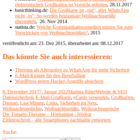
elektronischen Grußkarten ist Vorsicht geboten
, 28.11.2017
basicthinking.de:
Die Grußkarte ist „out“, aber WhatsApp
nicht „in“: So werden heutzutage Weihnachtsgrüße
übermittelt
, 26. Nov 2014
statista.de:
Welche Kommunikationsmedien nutzen Sie zum
Verschicken von Weihnachtsgrüßen?
, 2015
veröffentlicht am: 23. Dez 2015, überarbeitet am: 08.12.2017
Das könnte Sie auch interessieren:
Threema als Alterantive zu WhatsApp für mehr Sicherheit
E-Mail-Knigge für den Berufsalltag
WordPress gegen Hacker-Angriffe absichern
Veröffentlicht
Autor
Kategorien
Schlag
8. Dezember 2017
7. Januar 2022
Martina Rüter
Website & SEO
am
Datensicherheit
,
E-Mail-Grußkarte
,
eCards versenden
,
Grußkarten-
Dienste
,
Last Minute
,
Links
,
Sicherheit im Netz
,
Weihnachtsgedichte
,
Weihnachtsgrüße
,
Weihnachtssprüche
Beitragsnavigation
Vorheriger
Die Tomatis-Therapie – Hörtraining / Hörkur
Beitrag:
Nächster
Elektroschrott – alte Smartphones nachhaltig entsorgen
Beitrag
Haupt-
Suche: