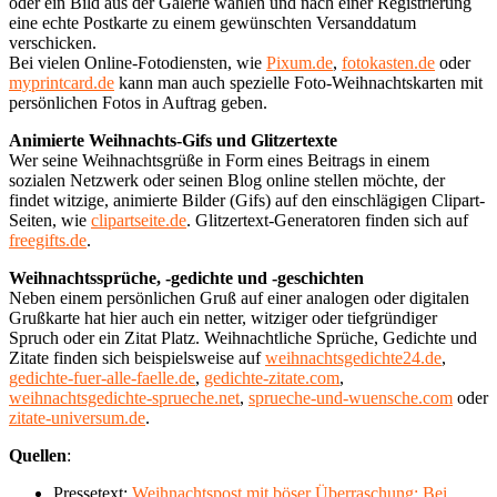
oder ein Bild aus der Galerie wählen und nach einer Registrierung
eine echte Postkarte zu einem gewünschten Versanddatum
verschicken.
Bei vielen Online-Fotodiensten, wie
Pixum.de
,
fotokasten.de
oder
myprintcard.de
kann man auch spezielle Foto-Weihnachtskarten mit
persönlichen Fotos in Auftrag geben.
Animierte Weihnachts-Gifs und Glitzertexte
Wer seine Weihnachtsgrüße in Form eines Beitrags in einem
sozialen Netzwerk oder seinen Blog online stellen möchte, der
findet witzige, animierte Bilder (Gifs) auf den einschlägigen Clipart-
Seiten, wie
clipartseite.de
. Glitzertext-Generatoren finden sich auf
freegifts.de
.
Weihnachtssprüche, -gedichte und -geschichten
Neben einem persönlichen Gruß auf einer analogen oder digitalen
Grußkarte hat hier auch ein netter, witziger oder tiefgründiger
Spruch oder ein Zitat Platz. Weihnachtliche Sprüche, Gedichte und
Zitate finden sich beispielsweise auf
weihnachtsgedichte24.de
,
gedichte-fuer-alle-faelle.de
,
gedichte-zitate.com
,
weihnachtsgedichte-sprueche.net
,
sprueche-und-wuensche.com
oder
zitate-universum.de
.
Quellen
:
Pressetext:
Weihnachtspost mit böser Überraschung: Bei