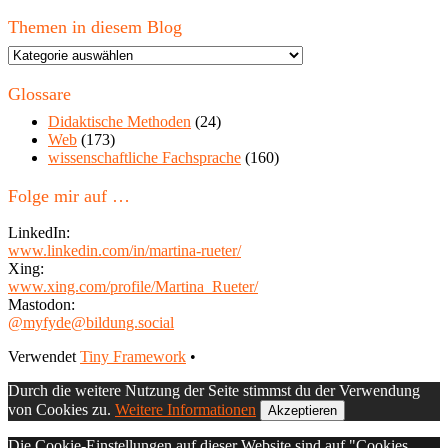
Themen in diesem Blog
Themen
in
diesem
Glossare
Blog
Didaktische Methoden
(24)
Web
(173)
wissenschaftliche Fachsprache
(160)
Folge mir auf …
LinkedIn:
www.linkedin.com/in/martina-rueter/
Xing:
www.xing.com/profile/Martina_Rueter/
Mastodon:
@myfyde@bildung.social
Footer
Verwendet
Tiny Framework
•
Inhalt
Durch die weitere Nutzung der Seite stimmst du der Verwendung
von Cookies zu.
Weitere Informationen
Akzeptieren
Die Cookie-Einstellungen auf dieser Website sind auf "Cookies