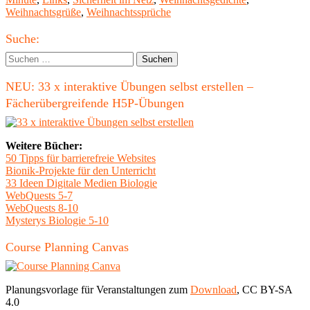
eCards,
Weihnachtsgrüße
,
Weihnachtssprüche
Mails,
SMS
Haupt-
oder
Suche:
Apps?"
Seitenleiste
Suchen
nach:
NEU: 33 x interaktive Übungen selbst erstellen –
Fächerübergreifende H5P-Übungen
Weitere Bücher:
50 Tipps für barrierefreie Websites
Bionik-Projekte für den Unterricht
33 Ideen Digitale Medien Biologie
WebQuests 5-7
WebQuests 8-10
Mysterys Biologie 5-10
Course Planning Canvas
Planungsvorlage für Veranstaltungen zum
Download
, CC BY-SA
4.0