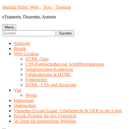
Springe
Martina Rüter: Web – Text – Training
zum
eTrainerin, Dozentin, Autorin
Inhalt
Primäres
Menü
Suchen
Menü
nach:
Startseite
Bionik
Web-Lexikon
HTML-Tags
CSS-Eigenschaften zur Schriftformatierung
Sonderzeichen-Kodierung
Farbkodierung in HTML
Fehlerseiten
HTML, CSS und Javascript
Vita
Werke
Impressum
Datenschutz
Virtuelles Escape Game: Urheberrecht & OER in der Lehre
Bionik-Projekte für den Unterricht
50 Tipps für barrierefreie Websites