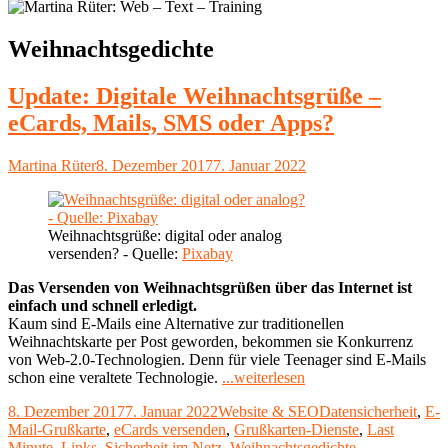
Schlagwort:
Weihnachtsgedichte
Update: Digitale Weihnachtsgrüße –
eCards, Mails, SMS oder Apps?
Autor
Veröffentlicht
Martina Rüter
8. Dezember 2017
7. Januar 2022
am
Weihnachtsgrüße: digital oder analog
versenden? - Quelle:
Pixabay
Das Versenden von Weihnachtsgrüßen über das Internet ist
einfach und schnell erledigt.
Kaum sind E-Mails eine Alternative zur traditionellen
Weihnachtskarte per Post geworden, bekommen sie Konkurrenz
von Web-2.0-Technologien. Denn für viele Teenager sind E-Mails
"Update:
schon eine veraltete Technologie.
...weiterlesen
Digitale
Veröffentlicht
Kategorien
Schlagwörter
8. Dezember 2017
7. Januar 2022
Website & SEO
Datensicherheit
,
E-
Weihnachtsgrüße
am
Mail-Grußkarte
,
eCards versenden
,
Grußkarten-Dienste
,
Last
–
Minute
,
Links
,
Sicherheit im Netz
,
Weihnachtsgedichte
,