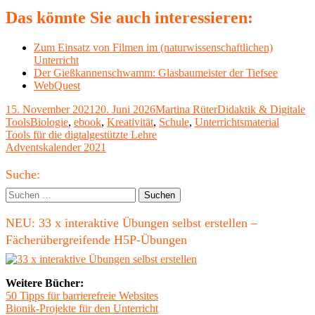
Das könnte Sie auch interessieren:
Zum Einsatz von Filmen im (naturwissenschaftlichen)
Unterricht
Der Gießkannenschwamm: Glasbaumeister der Tiefsee
WebQuest
Veröffentlicht
Autor
Kategorien
15. November 2021
20. Juni 2026
Martina Rüter
Didaktik & Digitale
am
Schlagwörter
Tools
Biologie
,
ebook
,
Kreativität
,
Schule
,
Unterrichtsmaterial
Beitragsnavigation
Vorheriger
Tools für die digtalgestützte Lehre
Beitrag:
Nächster
Adventskalender 2021
Beitrag
Haupt-
Suche:
Seitenleiste
Suchen
nach:
NEU: 33 x interaktive Übungen selbst erstellen –
Fächerübergreifende H5P-Übungen
Weitere Bücher:
50 Tipps für barrierefreie Websites
Bionik-Projekte für den Unterricht