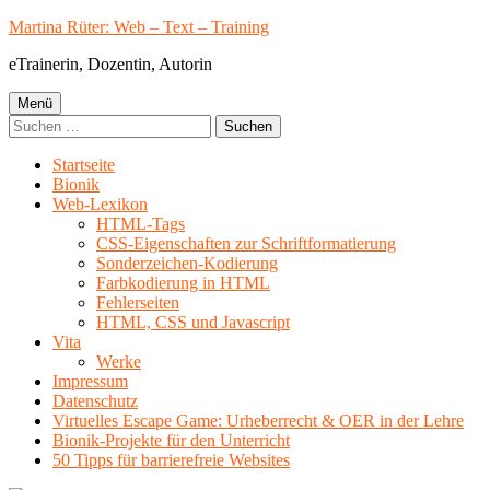
Springe
Martina Rüter: Web – Text – Training
zum
eTrainerin, Dozentin, Autorin
Inhalt
Primäres
Menü
Suchen
Menü
nach:
Startseite
Bionik
Web-Lexikon
HTML-Tags
CSS-Eigenschaften zur Schriftformatierung
Sonderzeichen-Kodierung
Farbkodierung in HTML
Fehlerseiten
HTML, CSS und Javascript
Vita
Werke
Impressum
Datenschutz
Virtuelles Escape Game: Urheberrecht & OER in der Lehre
Bionik-Projekte für den Unterricht
50 Tipps für barrierefreie Websites