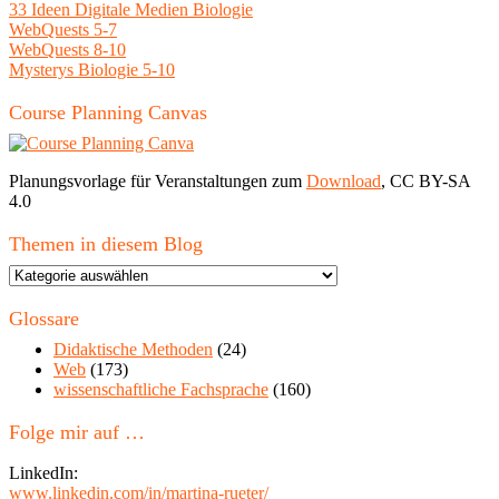
33 Ideen Digitale Medien Biologie
WebQuests 5-7
WebQuests 8-10
Mysterys Biologie 5-10
Course Planning Canvas
Planungsvorlage für Veranstaltungen zum
Download
, CC BY-SA
4.0
Themen in diesem Blog
Themen
in
diesem
Glossare
Blog
Didaktische Methoden
(24)
Web
(173)
wissenschaftliche Fachsprache
(160)
Folge mir auf …
LinkedIn:
www.linkedin.com/in/martina-rueter/