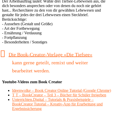
Der Arbeitsauftrag lautet: Wähle drei Tiefsee-Lebewesen aus, die
dich besonders ansprechen oder von denen du noch nie gehört
hast... Recherchiere zu den von dir gewählten Lebewesen und
gestalte für jedes der drei Lebewesen einen Steckbrief.
Berücksichtige:
- Aussehen (Gestalt und Größe)
- Art der Fortbewegung
- Ernährung / Verdauung
- Fortpflanzung
- Besonderheiten / Sonstiges
Die Book-Creator-Vorlage »Die Tiefsee«
kann gerne geteilt, remixt und weiter
bearbeitet werden.
Youtube-Videos zum Book Creator
Ideenwolke – Book Creator Online Tutorial (Google Chrome)
T T – BookCreator – Teil 3 – Bücher für Schüler freigeben
Unterrichten.Digital – Tutorials & Praxisbeispiele –
BookCreator Tutorial – Kreativ-App für Erarbeitung und
Ergebnissicherung