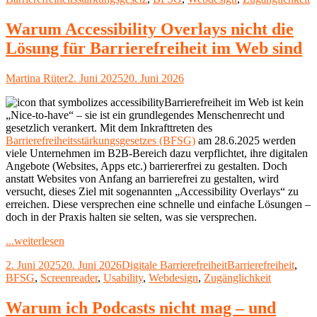
interessiert
das
Warum Accessibility Overlays nicht die
niemanden?"
Lösung für Barrierefreiheit im Web sind
Autor
Veröffentlicht
Martina Rüter
2. Juni 2025
20. Juni 2026
am
Barrierefreiheit im Web ist kein
„Nice-to-have“ – sie ist ein grundlegendes Menschenrecht und
gesetzlich verankert. Mit dem Inkrafttreten des
Barrierefreiheitsstärkungsgesetzes (BFSG)
am 28.6.2025 werden
viele Unternehmen im B2B-Bereich dazu verpflichtet, ihre digitalen
Angebote (Websites, Apps etc.) barriererfrei zu gestalten. Doch
anstatt Websites von Anfang an barrierefrei zu gestalten, wird
versucht, dieses Ziel mit sogenannten „Accessibility Overlays“ zu
erreichen. Diese versprechen eine schnelle und einfache Lösungen –
doch in der Praxis halten sie selten, was sie versprechen.
"Warum
...weiterlesen
Accessibility
Veröffentlicht
Kategorien
Schlagwörter
2. Juni 2025
20. Juni 2026
Digitale Barrierefreiheit
Barrierefreiheit
,
Overlays
am
BFSG
,
Screenreader
,
Usability
,
Webdesign
,
Zugänglichkeit
nicht
die
Lösung
Warum ich Podcasts nicht mag – und
für