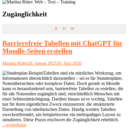
Schlagwort:
Zugänglichkeit
B
D
W
Barrierefreie Tabellen mit ChatGPT für
Moodle-Seiten erstellen
Autor
Veröffentlicht
Martina Rüter
20. Januar 2025
20. Juni 2026
am
Tabellen sind ein nützliches Werkzeug, um
Informationen übersichtlich darzustellen – sei es für Stundenpläne,
Notenübersichten oder komplexe Daten. Doch gerade in Moodle
kann es herausfordernd sein, barrierefreie Tabellen zu erstellen, die
für alle Nutzenden zugänglich sind, einschließlich Menschen mit
einer Sehbeeinträchtigung. Darüber hinaus ist es wichtig, Tabellen
nur für ihren eigentlichen Zweck einzusetzen: die strukturierte
Darstellung von tabellarischen Daten. Häufig werden Tabellen
zweckentfremdet, um beispielsweise ein mehrspaltiges Layout zu
simulieren. Diese Praxis erschwert die Zugänglichkeit erheblich.
"Barrierefreie
...weiterlesen