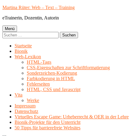
Springe
Martina Rüter: Web – Text – Training
zum
eTrainerin, Dozentin, Autorin
Inhalt
Primäres
Menü
Suchen
Menü
nach:
Startseite
Bionik
Web-Lexikon
HTML-Tags
CSS-Eigenschaften zur Schriftformatierung
Sonderzeichen-Kodierung
Farbkodierung in HTML
Fehlerseiten
HTML, CSS und Javascript
Vita
Werke
Impressum
Datenschutz
Virtuelles Escape Game: Urheberrecht & OER in der Lehre
Bionik-Projekte für den Unterricht
50 Tipps für barrierefreie Websites