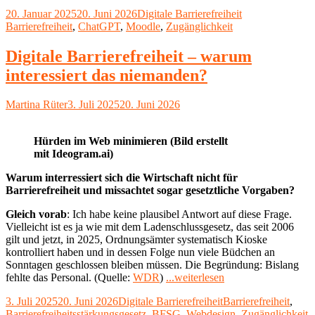
Tabellen
Veröffentlicht
Kategorien
Schlagwörter
20. Januar 2025
20. Juni 2026
Digitale Barrierefreiheit
mit
am
Barrierefreiheit
,
ChatGPT
,
Moodle
,
Zugänglichkeit
ChatGPT
für
Moodle-
Digitale Barrierefreiheit – warum
Seiten
interessiert das niemanden?
erstellen"
Autor
Veröffentlicht
Martina Rüter
3. Juli 2025
20. Juni 2026
am
Hürden im Web minimieren (Bild erstellt
mit Ideogram.ai)
Warum interressiert sich die Wirtschaft nicht für
Barrierefreiheit und missachtet sogar gesetztliche Vorgaben?
Gleich vorab
: Ich habe keine plausibel Antwort auf diese Frage.
Vielleicht ist es ja wie mit dem Ladenschlussgesetz, das seit 2006
gilt und jetzt, in 2025, Ordnungsämter systematisch Kioske
kontrolliert haben und in dessen Folge nun viele Büdchen an
Sonntagen geschlossen bleiben müssen. Die Begründung: Bislang
"Digitale
fehlte das Personal. (Quelle:
WDR
)
...weiterlesen
Barrierefreiheit
Veröffentlicht
Kategorien
Schlagwörter
3. Juli 2025
20. Juni 2026
Digitale Barrierefreiheit
Barrierefreiheit
,
–
am
Barrierefreiheitsstärkungsgesetz
,
BFSG
,
Webdesign
,
Zugänglichkeit
warum