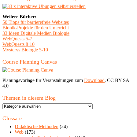
Textfassungen
wünsche"
Weitere Bücher:
50 Tipps für barrierefreie Websites
Bionik-Projekte für den Unterricht
33 Ideen Digitale Medien Biologie
WebQuests 5-7
WebQuests 8-10
Mysterys Biologie 5-10
Course Planning Canvas
Planungsvorlage für Veranstaltungen zum
Download
, CC BY-SA
4.0
Themen in diesem Blog
Themen
in
diesem
Glossare
Blog
Didaktische Methoden
(24)
Web
(173)