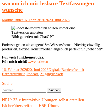
warum ich mir lesbare Textfassungen
Barrierefreiheit
im
wünsche
Web
sind"
Autor
Veröffentlicht
Martina Rüter
16. Februar 2026
20. Juni 2026
am
Bild: generiert mit ChatGPT
Podcasts gelten als zeitgemäßes Wissensformat. Niedrigschwellig
produziert, flexibel konsumierbar, angeblich perfekt für „nebenbei“.
Für viele funktioniert das.
"Warum
Für mich nicht!
...weiterlesen
ich
Veröffentlicht
Kategorien
Schlagwörter
16. Februar 2026
20. Juni 2026
Digitale Barrierefreiheit
Podcasts
am
Barrierefreiheit
,
Podcast
,
Zugänglichkeit
nicht
mag
Haupt-
–
Suche:
und
Seitenleiste
Suchen
warum
nach:
ich
NEU: 33 x interaktive Übungen selbst erstellen –
mir
lesbare
Fächerübergreifende H5P-Übungen