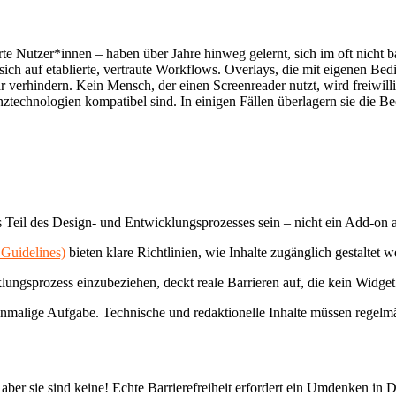
Nutzer*innen – haben über Jahre hinweg gelernt, sich im oft nicht bar
 sich auf etablierte, vertraute Workflows. Overlays, die mit eigenen B
ar verhindern. Kein Mensch, der einen Screenreader nutzt, wird freiwill
echnologien kompatibel sind. In einigen Fällen überlagern sie die Bedi
ss Teil des Design- und Entwicklungsprozesses sein – nicht ein Add-on
Guidelines)
bieten klare Richtlinien, wie Inhalte zugänglich gestaltet 
ungsprozess einzubeziehen, deckt reale Barrieren auf, die kein Widge
e einmalige Aufgabe. Technische und redaktionelle Inhalte müssen regel
aber sie sind keine! Echte Barrierefreiheit erfordert ein Umdenken i