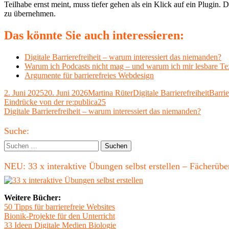
Teilhabe ernst meint, muss tiefer gehen als ein Klick auf ein Plugin.
zu übernehmen.
Das könnte Sie auch interessieren:
Digitale Barrierefreiheit – warum interessiert das niemanden?
Warum ich Podcasts nicht mag – und warum ich mir lesbare T
Argumente für barrierefreies Webdesign
Veröffentlicht
Autor
Kategorien
Schla
2. Juni 2025
20. Juni 2026
Martina Rüter
Digitale Barrierefreiheit
Barrie
am
Beitragsnavigation
Vorheriger
Eindrücke von der re:publica25
Beitrag:
Nächster
Digitale Barrierefreiheit – warum interessiert das niemanden?
Beitrag
Haupt-
Suche:
Seitenleiste
Suchen
nach:
NEU: 33 x interaktive Übungen selbst erstellen – Fächerü
Weitere Bücher:
50 Tipps für barrierefreie Websites
Bionik-Projekte für den Unterricht
33 Ideen Digitale Medien Biologie