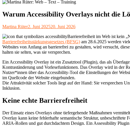
Warum Accessibility Overlays nicht die Lö
Autor
Veröffentlicht
Martina Rüter
2. Juni 2025
20. Juni 2026
am
Barrierefreiheit im Web ist kein „
Barrierefreiheitsstärkungsgesetzes (BFSG)
am 28.6.2025 werden viele 
Websites von Anfang an barrierefrei zu gestalten, wird versucht, dies
halten sie selten, was sie versprechen.
Ein Accessibility Overlay ist ein Zusatztool (Plugin), das als Überla
Kontraständerung und Vorlesefunktionen. Das Overlay wird in der R
Nutzer*innen über das Accessibility-Tool die Einstellungen der Webs
im Quellcode der Website eingebunden.
Die Attraktivität solcher Tools liegt auf der Hand: Sie versprechen U
Inklusion.
Keine echte Barrierefreiheit
Der Einsatz eines Overlays ohne tiefergehende Maßnahmen vermittelt da
Overlay kann keine fehlerhafte semantische Struktur, unbeschriftete
ARIA-Rollen und gut durchdachtem Design. Ein Assessibility Plugin k