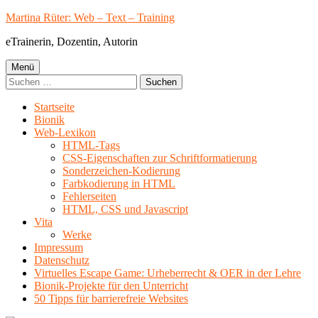
Springe
Martina Rüter: Web – Text – Training
zum
eTrainerin, Dozentin, Autorin
Inhalt
Primäres
Menü
Suchen
Menü
nach:
Startseite
Bionik
Web-Lexikon
HTML-Tags
CSS-Eigenschaften zur Schriftformatierung
Sonderzeichen-Kodierung
Farbkodierung in HTML
Fehlerseiten
HTML, CSS und Javascript
Vita
Werke
Impressum
Datenschutz
Virtuelles Escape Game: Urheberrecht & OER in der Lehre
Bionik-Projekte für den Unterricht
50 Tipps für barrierefreie Websites