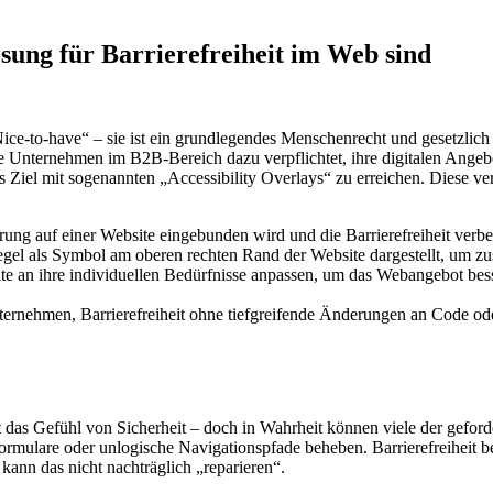
sung für Barrierefreiheit im Web sind
Nice-to-have“ – sie ist ein grundlegendes Menschenrecht und gesetzlich 
Unternehmen im B2B-Bereich dazu verpflichtet, ihre digitalen Angebote 
es Ziel mit sogenannten „Accessibility Overlays“ zu erreichen. Diese v
gerung auf einer Website eingebunden wird und die Barrierefreiheit verb
egel als
Symbol am oberen rechten Rand der Website dargestellt, um zus
ite an ihre individuellen Bedürfnisse anpassen, um das Webangebot bes
nternehmen, Barrierefreiheit ohne tiefgreifende Änderungen an Code ode
s Gefühl von Sicherheit – doch in Wahrheit können viele der geforderte
 Formulare oder unlogische Navigationspfade beheben. Barrierefreiheit
ann das nicht nachträglich „reparieren“.