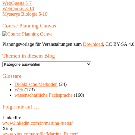
WebQuests 5-7
WebQuests 8-10
Mysterys Biologie 5-10
Course Planning Canvas
Planungsvorlage für Veranstaltungen zum
Download
, CC BY-SA 4.0
Themen in diesem Blog
Themen
in
diesem
Glossare
Blog
Didaktische Methoden
(24)
Web
(173)
wissenschaftliche Fachsprache
(160)
Folge mir auf …
LinkedIn:
www.linkedin.com/in/martina-rueter/
Xing:
www.xing.com/profile/Martina_Rueter/