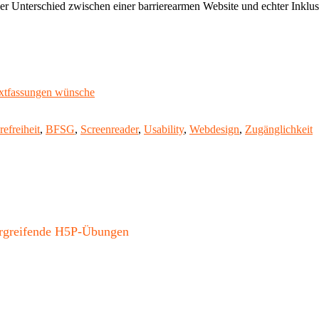
 Der Unterschied zwischen einer barrierearmen Website und echter Inklus
extfassungen wünsche
gwörter
refreiheit
,
BFSG
,
Screenreader
,
Usability
,
Webdesign
,
Zugänglichkeit
bergreifende H5P-Übungen