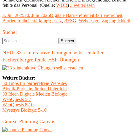
"Digitale
fehlte das Personal. (Quelle:
WDR
)
...weiterlesen
Barrierefreiheit
Veröffentlicht
Kategorien
Schlagwörter
3. Juli 2025
20. Juni 2026
Digitale Barrierefreiheit
Barrierefreiheit
,
–
am
Barrierefreiheitsstärkungsgesetz
,
BFSG
,
Webdesign
,
Zugänglichkeit
warum
interessiert
Haupt-
das
Suche:
niemanden?"
Seitenleiste
Suchen
nach:
NEU: 33 x interaktive Übungen selbst erstellen –
Fächerübergreifende H5P-Übungen
Weitere Bücher:
50 Tipps für barrierefreie Websites
Bionik-Projekte für den Unterricht
33 Ideen Digitale Medien Biologie
WebQuests 5-7
WebQuests 8-10
Mysterys Biologie 5-10
Course Planning Canvas