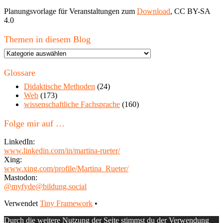
Planungsvorlage für Veranstaltungen zum
Download
, CC BY-SA
4.0
Themen in diesem Blog
Themen
in
diesem
Glossare
Blog
Didaktische Methoden
(24)
Web
(173)
wissenschaftliche Fachsprache
(160)
Folge mir auf …
LinkedIn:
www.linkedin.com/in/martina-rueter/
Xing:
www.xing.com/profile/Martina_Rueter/
Mastodon:
@myfyde@bildung.social
Footer
Verwendet
Tiny Framework
•
Inhalt
Durch die weitere Nutzung der Seite stimmst du der Verwendung