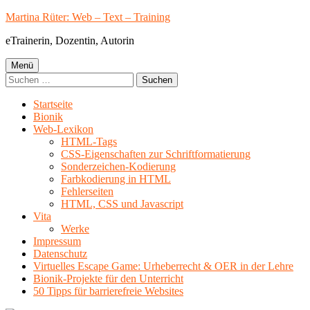
Springe
Martina Rüter: Web – Text – Training
zum
eTrainerin, Dozentin, Autorin
Inhalt
Primäres
Menü
Suchen
Menü
nach:
Startseite
Bionik
Web-Lexikon
HTML-Tags
CSS-Eigenschaften zur Schriftformatierung
Sonderzeichen-Kodierung
Farbkodierung in HTML
Fehlerseiten
HTML, CSS und Javascript
Vita
Werke
Impressum
Datenschutz
Virtuelles Escape Game: Urheberrecht & OER in der Lehre
Bionik-Projekte für den Unterricht
50 Tipps für barrierefreie Websites