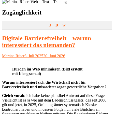
Schlagwort:
Zugänglichkeit
B
D
W
Digitale Barrierefreiheit – warum
interessiert das niemanden?
Autor
Veröffentlicht
Martina Rüter
3. Juli 2025
20. Juni 2026
am
Hürden im Web minimieren (Bild erstellt
mit Ideogram.ai)
Warum interressiert sich die Wirtschaft nicht für
Barrierefreiheit und missachtet sogar gesetztliche Vorgaben?
Gleich vorab
: Ich habe keine plausibel Antwort auf diese Frage.
Vielleicht ist es ja wie mit dem Ladenschlussgesetz, das seit 2006
gilt und jetzt, in 2025, Ordnungsämter systematisch Kioske
kontrolliert haben und in dessen Folge nun viele Büdchen an
Sonntagen geschlossen bleiben müssen. Die Begründung: Bislang