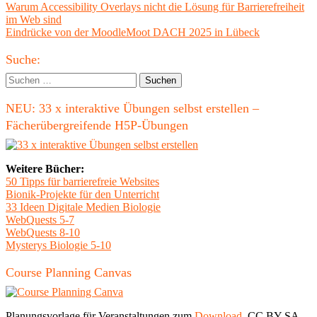
Beitragsnavigation
Vorheriger
Warum Accessibility Overlays nicht die Lösung für Barrierefreiheit
Beitrag:
im Web sind
Nächster
Eindrücke von der MoodleMoot DACH 2025 in Lübeck
Beitrag
Haupt-
Suche:
Seitenleiste
Suchen
nach:
NEU: 33 x interaktive Übungen selbst erstellen –
Fächerübergreifende H5P-Übungen
Weitere Bücher:
50 Tipps für barrierefreie Websites
Bionik-Projekte für den Unterricht
33 Ideen Digitale Medien Biologie
WebQuests 5-7
WebQuests 8-10
Mysterys Biologie 5-10
Course Planning Canvas
Planungsvorlage für Veranstaltungen zum
Download
, CC BY-SA