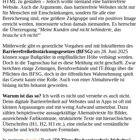
HTML zu gestalten – Jedoch wollte niemand eine barrierefreie
Website. Auch die Argumente, dass barrierefreie Websites nicht nur
für Menschen mit Einschränkungen, sondern für alle eine
Bereicherung sind, eine größere Zielgruppe und ein positives Image
erreicht werden, interessierte schon damals niemanden. Es herrschte
die Überzeugung
"Meine Kunden sind nicht behinderte, das
brauche ich nicht!"
Mittlerweile gibt es gesetzliche Vorgaben und mit Inkrafttreten des
Barrierefreiheitsstärkungsgesetzes (BFSG)
am 28. Juni 2025
können sogar Bußgelder in empflindlicher Höhe verhängt werden.
Doch in die Tagesschau hat es diese Meldung nicht geschafft. Zwar
berichten einige Zeitungen, Berufsverbände und IT-Blogs über die
Pflichten des BFSG, doch in der öffentlichen Wahrnehmung spielt
das Gesetz kaum eine Rolle. Auch von einer Abmahnwelle ist
bislang nichts bekannt geworden.
Warum ist das so?
Ich weiß es nicht und verstehe es auch nicht.
Denn digitale Barrierefreiheit auf Websites und in Apps ist oft mit
kleinen Anpassungen und mit weing Aufwand umsetzbar. Dazu
zählen beispielsweise aussagekräftige Alternativtexte für Bilder,
ausreichende Farbkontraste, strukturierte Texte mit hierarchischen
Überschrifen (H1, H2, H3 etc.), eine einfache und verständliche
Sprache und leicht nutzbare Formulare.