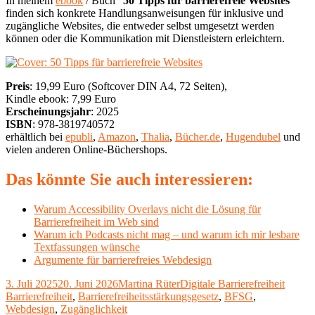
In meinem
ebook
/ Buch "
50 Tipps für barrierefreie Websites
"
finden sich konkrete Handlungsanweisungen für inklusive und
zugängliche Websites, die entweder selbst umgesetzt werden
können oder die Kommunikation mit Dienstleistern erleichtern.
Preis
: 19,99 Euro (Softcover DIN A4, 72 Seiten),
Kindle ebook: 7,99 Euro
Erscheinungsjahr
: 2025
ISBN
: 978-3819740572
erhältlich bei
epubli
,
Amazon
,
Thalia
,
Bücher.de
,
Hugendubel
und
vielen anderen Online-Büchershops.
Das könnte Sie auch interessieren:
Warum Accessibility Overlays nicht die Lösung für
Barrierefreiheit im Web sind
Warum ich Podcasts nicht mag – und warum ich mir lesbare
Textfassungen wünsche
Argumente für barrierefreies Webdesign
Veröffentlicht
Autor
Kategorien
Schlag
3. Juli 2025
20. Juni 2026
Martina Rüter
Digitale Barrierefreiheit
am
Barrierefreiheit
,
Barrierefreiheitsstärkungsgesetz
,
BFSG
,
Webdesign
,
Zugänglichkeit