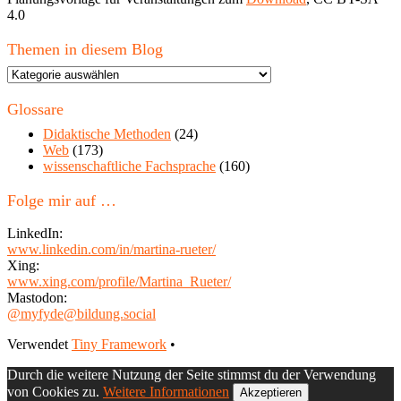
4.0
Themen in diesem Blog
Themen
in
diesem
Glossare
Blog
Didaktische Methoden
(24)
Web
(173)
wissenschaftliche Fachsprache
(160)
Folge mir auf …
LinkedIn:
www.linkedin.com/in/martina-rueter/
Xing:
www.xing.com/profile/Martina_Rueter/
Mastodon:
@myfyde@bildung.social
Footer
Verwendet
Tiny Framework
•
Inhalt
Durch die weitere Nutzung der Seite stimmst du der Verwendung
von Cookies zu.
Weitere Informationen
Akzeptieren