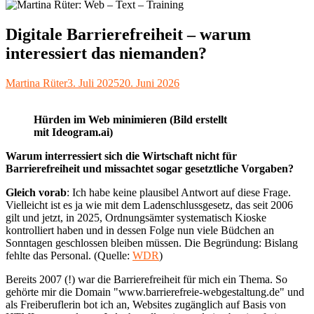
Digitale Barrierefreiheit – warum
interessiert das niemanden?
Autor
Veröffentlicht
Martina Rüter
3. Juli 2025
20. Juni 2026
am
Hürden im Web minimieren (Bild erstellt
mit Ideogram.ai)
Warum interressiert sich die Wirtschaft nicht für
Barrierefreiheit und missachtet sogar gesetztliche Vorgaben?
Gleich vorab
: Ich habe keine plausibel Antwort auf diese Frage.
Vielleicht ist es ja wie mit dem Ladenschlussgesetz, das seit 2006
gilt und jetzt, in 2025, Ordnungsämter systematisch Kioske
kontrolliert haben und in dessen Folge nun viele Büdchen an
Sonntagen geschlossen bleiben müssen. Die Begründung: Bislang
fehlte das Personal. (Quelle:
WDR
)
Bereits 2007 (!) war die Barrierefreiheit für mich ein Thema. So
gehörte mir die Domain "www.barrierefreie-webgestaltung.de" und
als Freiberuflerin bot ich an, Websites zugänglich auf Basis von