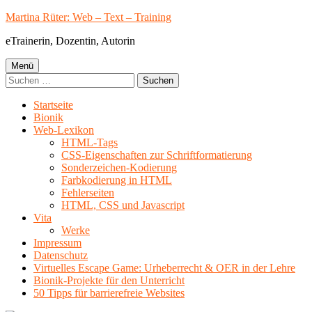
Springe
Martina Rüter: Web – Text – Training
zum
eTrainerin, Dozentin, Autorin
Inhalt
Primäres
Menü
Suchen
Menü
nach:
Startseite
Bionik
Web-Lexikon
HTML-Tags
CSS-Eigenschaften zur Schriftformatierung
Sonderzeichen-Kodierung
Farbkodierung in HTML
Fehlerseiten
HTML, CSS und Javascript
Vita
Werke
Impressum
Datenschutz
Virtuelles Escape Game: Urheberrecht & OER in der Lehre
Bionik-Projekte für den Unterricht
50 Tipps für barrierefreie Websites