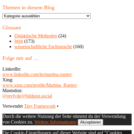
Themen in diesem Blog
Themen
in
diesem
Glossare
Blog
Didaktische Methoden
(24)
Web
(173)
wissenschaftliche Fachsprache
(160)
Folge mir auf …
LinkedIn:
www.linkedin.com/in/martina-rueter/
Xing:
www.xing.com/profile/Martina_Rueter/
Mastodon:
@myfyde@bildung.social
Footer
Verwendet
Tiny Framework
•
Inhalt
Durch die weitere Nutzung der Seite stimmst du der Verwendung
von Cookies zu.
Weitere Informationen
Akzeptieren
Die Cookie-Einstellungen auf dieser Website sind auf "Cookies