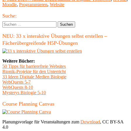
am
Moodle
,
Programmieren
,
Website
Accordion
ohne
Haupt-
Javascript"
Suche:
Seitenleiste
Suchen
nach:
NEU: 33 x interaktive Übungen selbst erstellen –
Fächerübergreifende H5P-Übungen
Weitere Bücher:
50 Tipps für barrierefreie Websites
Bionik-Projekte für den Unterricht
33 Ideen Digitale Medien Biologie
WebQuests 5-7
WebQuests 8-10
Mysterys Biologie 5-10
Course Planning Canvas
Planungsvorlage für Veranstaltungen zum
Download
, CC BY-SA
4.0