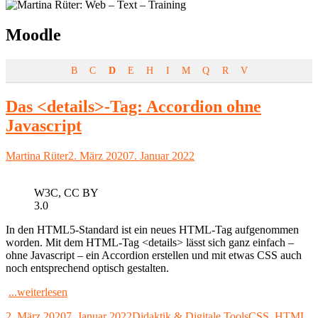
Schlagwort:
Moodle
B
C
D
E
H
I
M
Q
R
V
Das <details>-Tag: Accordion ohne
Javascript
Autor
Veröffentlicht
Martina Rüter
2. März 2020
7. Januar 2022
am
W3C, CC BY
3.0
In den HTML5-Standard ist ein neues HTML-Tag aufgenommen
worden. Mit dem HTML-Tag <details> lässt sich ganz einfach –
ohne Javascript – ein Accordion erstellen und mit etwas CSS auch
noch entsprechend optisch gestalten.
"Das
...weiterlesen
<details>-
Veröffentlicht
Kategorien
Schlagwörter
2. März 2020
7. Januar 2022
Didaktik & Digitale Tools
CSS
,
HTML
,
Tag: