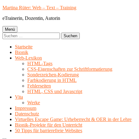
Springe
Martina Rüter: Web – Text – Training
zum
eTrainerin, Dozentin, Autorin
Inhalt
Primäres
Menü
Suchen
Menü
nach:
Startseite
Bionik
Web-Lexikon
HTML-Tags
CSS-Eigenschaften zur Schriftformatierung
Sonderzeichen-Kodierung
Farbkodierung in HTML
Fehlerseiten
HTML, CSS und Javascript
Vita
Werke
Impressum
Datenschutz
Virtuelles Escape Game: Urheberrecht & OER in der Lehre
Bionik-Projekte für den Unterricht
50 Tipps für barrierefreie Websites