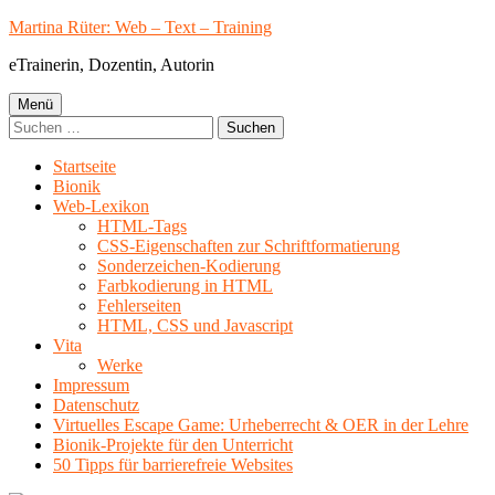
Springe
Martina Rüter: Web – Text – Training
zum
eTrainerin, Dozentin, Autorin
Inhalt
Primäres
Menü
Suchen
Menü
nach:
Startseite
Bionik
Web-Lexikon
HTML-Tags
CSS-Eigenschaften zur Schriftformatierung
Sonderzeichen-Kodierung
Farbkodierung in HTML
Fehlerseiten
HTML, CSS und Javascript
Vita
Werke
Impressum
Datenschutz
Virtuelles Escape Game: Urheberrecht & OER in der Lehre
Bionik-Projekte für den Unterricht
50 Tipps für barrierefreie Websites