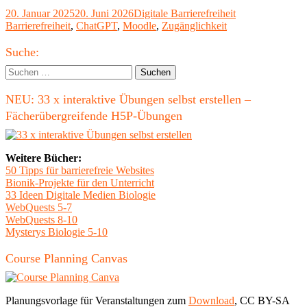
Tabellen
Veröffentlicht
Kategorien
Schlagwörter
20. Januar 2025
20. Juni 2026
Digitale Barrierefreiheit
mit
am
Barrierefreiheit
,
ChatGPT
,
Moodle
,
Zugänglichkeit
ChatGPT
für
Haupt-
Moodle-
Suche:
Seiten
Seitenleiste
Suchen
erstellen"
nach:
NEU: 33 x interaktive Übungen selbst erstellen –
Fächerübergreifende H5P-Übungen
Weitere Bücher:
50 Tipps für barrierefreie Websites
Bionik-Projekte für den Unterricht
33 Ideen Digitale Medien Biologie
WebQuests 5-7
WebQuests 8-10
Mysterys Biologie 5-10
Course Planning Canvas
Planungsvorlage für Veranstaltungen zum
Download
, CC BY-SA