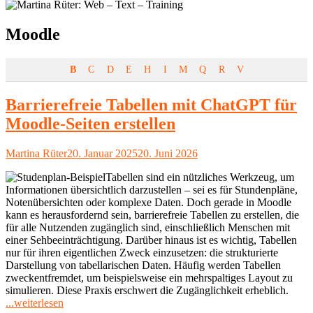
Schlagwort:
Moodle
B
C
D
E
H
I
M
Q
R
V
Barrierefreie Tabellen mit ChatGPT für
Moodle-Seiten erstellen
Autor
Veröffentlicht
Martina Rüter
20. Januar 2025
20. Juni 2026
am
Tabellen sind ein nützliches Werkzeug, um
Informationen übersichtlich darzustellen – sei es für Stundenpläne,
Notenübersichten oder komplexe Daten. Doch gerade in Moodle
kann es herausfordernd sein, barrierefreie Tabellen zu erstellen, die
für alle Nutzenden zugänglich sind, einschließlich Menschen mit
einer Sehbeeinträchtigung. Darüber hinaus ist es wichtig, Tabellen
nur für ihren eigentlichen Zweck einzusetzen: die strukturierte
Darstellung von tabellarischen Daten. Häufig werden Tabellen
zweckentfremdet, um beispielsweise ein mehrspaltiges Layout zu
simulieren. Diese Praxis erschwert die Zugänglichkeit erheblich.
"Barrierefreie
...weiterlesen