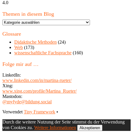
4.0
Themen in diesem Blog
Themen
in
diesem
Glossare
Blog
Didaktische Methoden
(24)
Web
(173)
wissenschaftliche Fachsprache
(160)
Folge mir auf …
LinkedIn:
www.linkedin.com/in/martina-rueter/
Xing:
www.xing.com/profile/Martina_Rueter/
Mastodon:
@myfyde@bildung.social
Footer
Verwendet
Tiny Framework
•
Inhalt
Durch die weitere Nutzung der Seite stimmst du der Verwendung
von Cookies zu.
Weitere Informationen
Akzeptieren