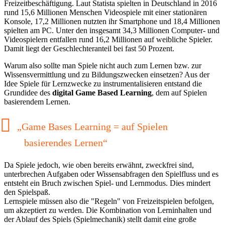
Freizeitbeschäftigung. Laut Statista spielten in Deutschland in 2016
rund 15,6 Millionen Menschen Videospiele mit einer stationären
Konsole, 17,2 Millionen nutzten ihr Smartphone und 18,4 Millionen
spielten am PC. Unter den insgesamt 34,3 Millionen Computer- und
Videospielern entfallen rund 16,2 Millionen auf weibliche Spieler.
Damit liegt der Geschlechteranteil bei fast 50 Prozent.
Warum also sollte man Spiele nicht auch zum Lernen bzw. zur
Wissensvermittlung und zu Bildungszwecken einsetzen? Aus der
Idee Spiele für Lernzwecke zu instrumentalisieren entstand die
Grundidee des
digital Game Based Learning
, dem auf Spielen
basierendem Lernen.
„Game Bases Learning = auf Spielen
basierendes Lernen“
Da Spiele jedoch, wie oben bereits erwähnt, zweckfrei sind,
unterbrechen Aufgaben oder Wissensabfragen den Spielfluss und es
entsteht ein Bruch zwischen Spiel- und Lernmodus. Dies mindert
den Spielspaß.
Lernspiele müssen also die "Regeln" von Freizeitspielen befolgen,
um akzeptiert zu werden. Die Kombination von Lerninhalten und
der Ablauf des Spiels (Spielmechanik) stellt damit eine große