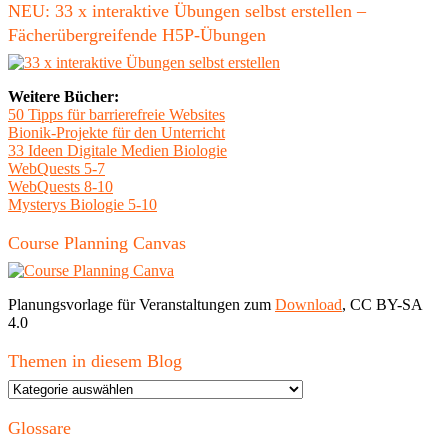
NEU: 33 x interaktive Übungen selbst erstellen –
Fächerübergreifende H5P-Übungen
Weitere Bücher:
50 Tipps für barrierefreie Websites
Bionik-Projekte für den Unterricht
33 Ideen Digitale Medien Biologie
WebQuests 5-7
WebQuests 8-10
Mysterys Biologie 5-10
Course Planning Canvas
Planungsvorlage für Veranstaltungen zum
Download
, CC BY-SA
4.0
Themen in diesem Blog
Themen
in
diesem
Glossare
Blog