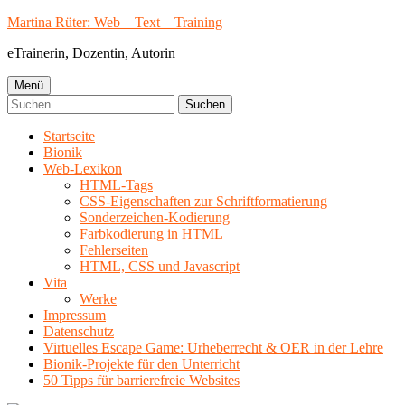
Springe
Martina Rüter: Web – Text – Training
zum
eTrainerin, Dozentin, Autorin
Inhalt
Primäres
Menü
Suchen
Menü
nach:
Startseite
Bionik
Web-Lexikon
HTML-Tags
CSS-Eigenschaften zur Schriftformatierung
Sonderzeichen-Kodierung
Farbkodierung in HTML
Fehlerseiten
HTML, CSS und Javascript
Vita
Werke
Impressum
Datenschutz
Virtuelles Escape Game: Urheberrecht & OER in der Lehre
Bionik-Projekte für den Unterricht
50 Tipps für barrierefreie Websites