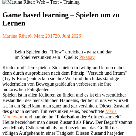
Game based learning – Spielen um zu
Lernen
Autor
Veröffentlicht
Martina Rüter
6. März 2017
20. Juni 2026
am
Beim Spielen den "Flow" erreichen - ganz und dar
im Spiel versunken sein - Quelle:
Pixabay
Kinder und Tiere spielen. Sie spielen freiwillig und lernen dabei,
denn durch ausprobieren nach dem Prinzip "Versuch und Irrtum"
(Try & Error) entdecken sie ihre Welt und durch das ständige
wiederholen von Bewegungsabläufen verbessern sie ihre
motorischen Fähigkeiten.
Spielen ist in allen Kulturen zu finden und es ist ein wesentlicher
Bestandteil des menschlichen Handelns, der tief in uns verwurzelt
ist. In ein Spiel kann man ganz und gar versinken. Diesen Zustand
des ganz in seinem Tun versunken seins, beobachtete
Maria
Montessori
und nannte ihn "Polarisation der Aufmerksamkeit".
Heute bezeichnet man diesen Zustand als
Flow
. Der Begriff stammt
von Mihaly Csikszentmihalyi und bezeichnet das Gefühl des
völligen Aufgehens in einer Tätigkeit. Diesen Zustand hat jeder