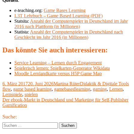
Quellen
:
e-teaching.org:
Game Bases Learning
L3T Lehrbuch – Game Based Learning (PDF)
Statsita:
Anzahl der Computerspieler in Deutschland im Jahr
2016 nach Plattform (in Millionen)
Statista:
Anzahl der Computerspieler in Deutschland nach
Geschlecht im Jahr 2016 (in Millionen)
Das könnte Sie auch interessieren:
Service Learning – Lernen durch Engagement
Spielerisch lernen: Spielkarten-Generator Wikidata
Moodle Lernlandkarte versus H5P Game Map
Veröffentlicht
Autor
Kategorien
Sc
6. März 2017
20. Juni 2026
Martina Rüter
Didaktik & Digitale Tools
am
flow
,
game based learning
,
gamebasedlearning
,
gaming
,
Lernen
,
Lernspiele
,
spielen
Beitragsnavigation
Vorheriger
Der ebook-Markt in Deutschland und Marketing für Self-Publisher
Beitrag:
Nächster
Gamification
Beitrag
Haupt-
Suche:
Seitenleiste
Suchen
nach: