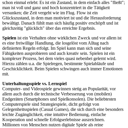
schon einmal erlebt: Es ist ein Zustand, in dem einfach alles "fließt";
man ist voll und ganz und hoch konzentriert in die Tätigkeit
versunken; die Zeit vergeht wie im Flug. Flow ist ein
Glückszustand, in dem man motiviert ist und die Herausforderung
bewältigt. Danach fühlt man sich häufig positiv erschöpft und ist
gleichzeitig "glücklich" über das erreichte Ergebnis.
Spielen
ist ein Verhalten ohne wirklichen Zweck und vor allem ist
es eine freiwillige Handlung, die losgelöst vom Alltag nach
definierten Regeln erfolgt. Im Spiel kann man sich und seine
Fähigkeiten ausprobieren und auch kreativ sein. Spielen ist ein
komplexer Prozess, bei dem vieles quasi nebenbei gelernt wird.
Hierzu zählen u.a. die Spielregen, bestimmte Spielabläufe und
Geschicklichkeit. Beim Spielen schwingen auch immer Emotionen
mit.
Unterhaltungsspiele vs. Lernspiel
Computer- und Videospiele gewinnen stetig an Popularität, vor
allem auch durch die technische Verbesserung von (mobilen)
Endgeräten (Smartphones und Spielkonsolen). Die beliebtesten
Computerspiele sind Strategiespiele, dicht gefolgt von
Gelegenheitsspielen (Casual Games), die sich durch eine besonders
leichte Zugänglichkeit, eine intuitive Bedienung, einfache
Kooperation und schnelle Erfolgserlebnisse auszeichnen.
Millionen von Menschen nutzen digitale Spiele als reine