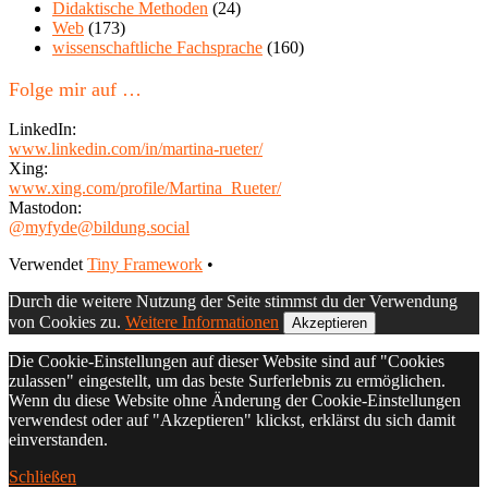
Didaktische Methoden
(24)
Web
(173)
wissenschaftliche Fachsprache
(160)
Folge mir auf …
LinkedIn:
www.linkedin.com/in/martina-rueter/
Xing:
www.xing.com/profile/Martina_Rueter/
Mastodon:
@myfyde@bildung.social
Footer
Verwendet
Tiny Framework
•
Inhalt
Durch die weitere Nutzung der Seite stimmst du der Verwendung
von Cookies zu.
Weitere Informationen
Akzeptieren
Die Cookie-Einstellungen auf dieser Website sind auf "Cookies
zulassen" eingestellt, um das beste Surferlebnis zu ermöglichen.
Wenn du diese Website ohne Änderung der Cookie-Einstellungen
verwendest oder auf "Akzeptieren" klickst, erklärst du sich damit
einverstanden.
Schließen