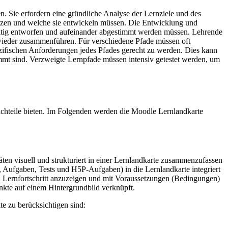
n. Sie erfordern eine gründliche Analyse der Lernziele und des
itzen und welche sie entwickeln müssen. Die Entwicklung und
ältig entworfen und aufeinander abgestimmt werden müssen. Lehrende
 wieder zusammenführen. Für verschiedene Pfade müssen oft
ezifischen Anforderungen jedes Pfades gerecht zu werden. Dies kann
timmt sind. Verzweigte Lernpfade müssen intensiv getestet werden, um
achteile bieten. Im Folgenden werden die Moodle Lernlandkarte
ten visuell und strukturiert in einer Lernlandkarte zusammenzufassen
re, Aufgaben, Tests und H5P-Aufgaben) in die Lernlandkarte integriert
den Lernfortschritt anzuzeigen und mit Voraussetzungen (Bedingungen)
nkte auf einem Hintergrundbild verknüpft.
te zu berücksichtigen sind: