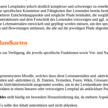
earen Lernpfaden jedoch deutlich komplexer und schwieriger zu erstelle
 spezifischen Kenntnisse und Fähigkeiten ihre Lernenden bereits bes
mehrere Entscheidungspunkte und mögliche Pfade beinhaltet, die sorgf
Interaktionen und dem Fortschritt des Lernenden verzweigen und ggf.
 mehr Lehrmaterialien entwickelt und gepflegt werden müssen, um den sp
ten und Bewertungen umfassen, die alle auf die jeweiligen Pfade abges
nlandkarten
s zur Verfügung, die jeweils spezifische Funktionen sowie Vor- und N
gementsystem Moodle, welches dazu dient Lernmaterialien und -aktivitä
alien und -aktivitäten (z. B. Dateien, Textseiten, Foren, Wikis, Glossa
m Aktivitätsfortschritt ausgestattet werden, um in der Lernlandkarte 
itäten in einem linearen oder verzweigten Lernpfad als anklickbare Pu
ldes
stellt häufig ein besondere Herausforderung dar, da mehrere Aspek
sollte den Inhalt unterstützen und nicht ablenken.