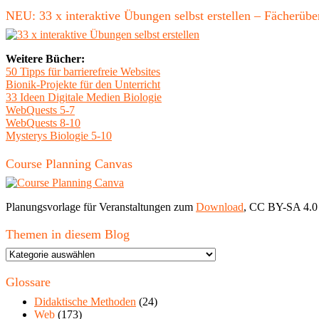
NEU: 33 x interaktive Übungen selbst erstellen – Fächerü
Weitere Bücher:
50 Tipps für barrierefreie Websites
Bionik-Projekte für den Unterricht
33 Ideen Digitale Medien Biologie
WebQuests 5-7
WebQuests 8-10
Mysterys Biologie 5-10
Course Planning Canvas
Planungsvorlage für Veranstaltungen zum
Download
, CC BY-SA 4.0
Themen in diesem Blog
Themen
in
diesem
Glossare
Blog
Didaktische Methoden
(24)
Web
(173)