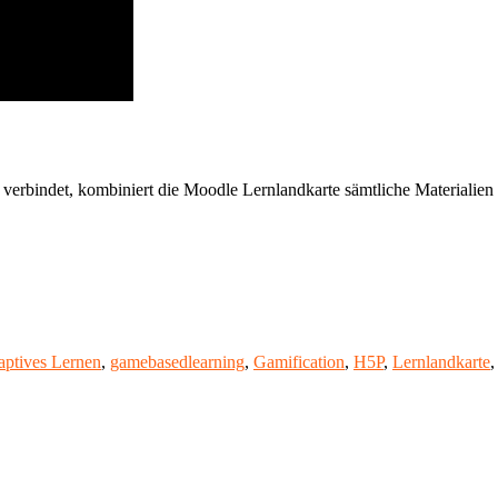
rbindet, kombiniert die Moodle Lernlandkarte sämtliche Materialien u
hlagwörter
aptives Lernen
,
gamebasedlearning
,
Gamification
,
H5P
,
Lernlandkarte