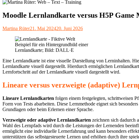
Moodle Lernlandkarte versus H5P Game
Autor
Veröffentlicht
Martina Rüter
21. Mai 2024
20. Juni 2026
am
Beispiel für ein Hintergrundbild einer
Lernlandkarte; Bild: DALL·E
Eine Lernlandkarte ist eine visuelle Darstellung von Lerninhalten. Hi
Lernlandkarte visuell dargestellt. Hierdurch ermöglichen Lernlandkar
Lernfortschritt auf der Lernlandkarte visuell dargestellt wird.
Lineare versus verzweigte (adaptive) Lern
Lineare Lernlandkarten
folgen einem festgelegten, schrittweisen 
Form von Tests abarbeiten. Diese Lernmethode eignet sich besonders g
Grundlagen oder beim Erlernen einer Sprache.
Verzweigte oder adaptive Lernlandkarten
zeichnen sich dadurch a
Wahl des Lernpfads wird durch die Leistungen der Lernenden beeinflu
ermöglicht eine individuelle Lernerfahrung und kann besonders effek
unterstützen das selbstgesteuerte Lernen und erhöhen durch ihre spie