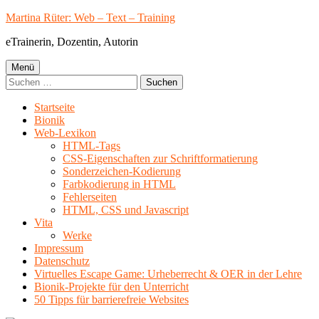
Springe
Martina Rüter: Web – Text – Training
zum
eTrainerin, Dozentin, Autorin
Inhalt
Primäres
Menü
Suchen
Menü
nach:
Startseite
Bionik
Web-Lexikon
HTML-Tags
CSS-Eigenschaften zur Schriftformatierung
Sonderzeichen-Kodierung
Farbkodierung in HTML
Fehlerseiten
HTML, CSS und Javascript
Vita
Werke
Impressum
Datenschutz
Virtuelles Escape Game: Urheberrecht & OER in der Lehre
Bionik-Projekte für den Unterricht
50 Tipps für barrierefreie Websites