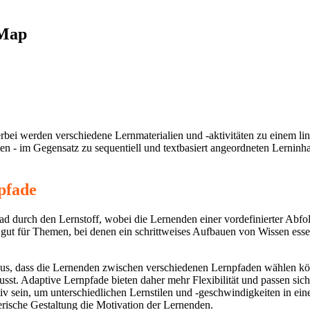
 Map
erbei werden verschiedene Lernmaterialien und -aktivitäten zu einem lin
ten - im Gegensatz zu sequentiell und textbasiert angeordneten Lerninha
pfade
Pfad durch den Lernstoff, wobei die Lernenden einer vordefinierter A
ut für Themen, bei denen ein schrittweises Aufbauen von Wissen essent
us, dass die Lernenden zwischen verschiedenen Lernpfaden wählen könn
sst. Adaptive Lernpfade bieten daher mehr Flexibilität und passen sic
tiv sein, um unterschiedlichen Lernstilen und -geschwindigkeiten in 
lerische Gestaltung die Motivation der Lernenden.