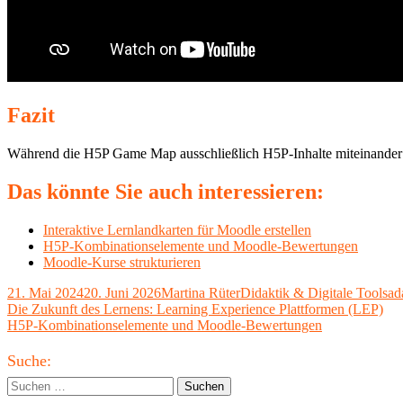
Fazit
Während die H5P Game Map ausschließlich H5P-Inhalte miteinander ve
Das könnte Sie auch interessieren:
Interaktive Lernlandkarten für Moodle erstellen
H5P-Kombinationselemente und Moodle-Bewertungen
Moodle-Kurse strukturieren
Veröffentlicht
Autor
Kategorien
Sc
21. Mai 2024
20. Juni 2026
Martina Rüter
Didaktik & Digitale Tools
ad
am
Beitragsnavigation
Vorheriger
Die Zukunft des Lernens: Learning Experience Plattformen (LEP)
Beitrag:
Nächster
H5P-Kombinationselemente und Moodle-Bewertungen
Beitrag
Haupt-
Suche:
Seitenleiste
Suchen
nach: