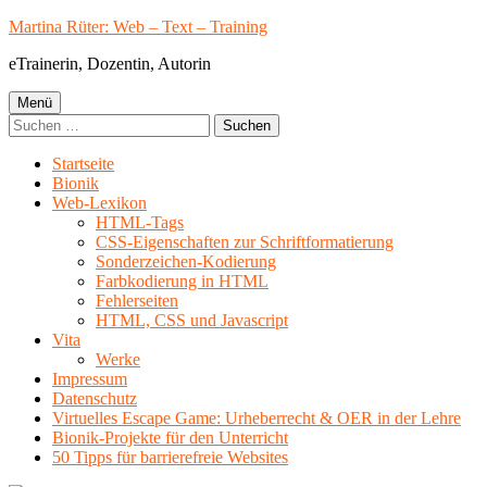
Springe
Martina Rüter: Web – Text – Training
zum
eTrainerin, Dozentin, Autorin
Inhalt
Primäres
Menü
Suchen
Menü
nach:
Startseite
Bionik
Web-Lexikon
HTML-Tags
CSS-Eigenschaften zur Schriftformatierung
Sonderzeichen-Kodierung
Farbkodierung in HTML
Fehlerseiten
HTML, CSS und Javascript
Vita
Werke
Impressum
Datenschutz
Virtuelles Escape Game: Urheberrecht & OER in der Lehre
Bionik-Projekte für den Unterricht
50 Tipps für barrierefreie Websites