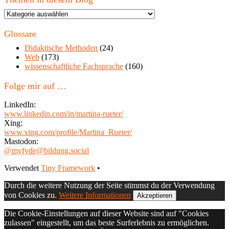
Themen
in
diesem
Glossare
Blog
Didaktische Methoden
(24)
Web
(173)
wissenschaftliche Fachsprache
(160)
Folge mir auf …
LinkedIn:
www.linkedin.com/in/martina-rueter/
Xing:
www.xing.com/profile/Martina_Rueter/
Mastodon:
@myfyde@bildung.social
Footer
Verwendet
Tiny Framework
•
Inhalt
Durch die weitere Nutzung der Seite stimmst du der Verwendung
von Cookies zu.
Weitere Informationen
Akzeptieren
Die Cookie-Einstellungen auf dieser Website sind auf "Cookies
zulassen" eingestellt, um das beste Surferlebnis zu ermöglichen.