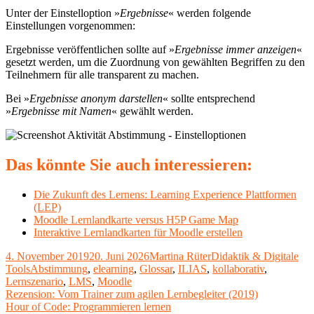
Unter der Einstelloption »
Ergebnisse
« werden folgende
Einstellungen vorgenommen:
Ergebnisse veröffentlichen sollte auf »
Ergebnisse immer anzeigen
«
gesetzt werden, um die Zuordnung von gewählten Begriffen zu den
Teilnehmern für alle transparent zu machen.
Bei »
Ergebnisse anonym darstellen
« sollte entsprechend
»
Ergebnisse mit Namen
« gewählt werden.
Das könnte Sie auch interessieren:
Die Zukunft des Lernens: Learning Experience Plattformen
(LEP)
Moodle Lernlandkarte versus H5P Game Map
Interaktive Lernlandkarten für Moodle erstellen
Veröffentlicht
Autor
Kategorien
4. November 2019
20. Juni 2026
Martina Rüter
Didaktik & Digitale
am
Schlagwörter
Tools
Abstimmung
,
elearning
,
Glossar
,
ILIAS
,
kollaborativ
,
Lernszenario
,
LMS
,
Moodle
Beitragsnavigation
Vorheriger
Rezension: Vom Trainer zum agilen Lernbegleiter (2019)
Beitrag:
Nächster
Hour of Code: Programmieren lernen