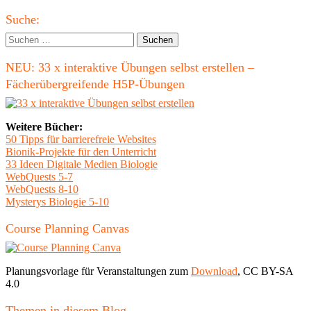
Beitrag
Haupt-
Suche:
Seitenleiste
Suchen
nach:
NEU: 33 x interaktive Übungen selbst erstellen –
Fächerübergreifende H5P-Übungen
Weitere Bücher:
50 Tipps für barrierefreie Websites
Bionik-Projekte für den Unterricht
33 Ideen Digitale Medien Biologie
WebQuests 5-7
WebQuests 8-10
Mysterys Biologie 5-10
Course Planning Canvas
Planungsvorlage für Veranstaltungen zum
Download
, CC BY-SA
4.0
Themen in diesem Blog