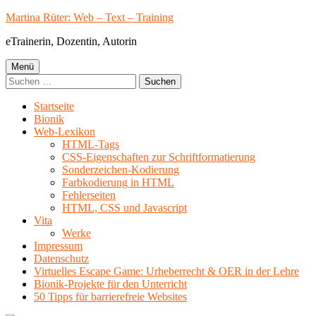
Springe
Martina Rüter: Web – Text – Training
zum
eTrainerin, Dozentin, Autorin
Inhalt
Primäres
Menü
Suchen
Menü
nach:
Startseite
Bionik
Web-Lexikon
HTML-Tags
CSS-Eigenschaften zur Schriftformatierung
Sonderzeichen-Kodierung
Farbkodierung in HTML
Fehlerseiten
HTML, CSS und Javascript
Vita
Werke
Impressum
Datenschutz
Virtuelles Escape Game: Urheberrecht & OER in der Lehre
Bionik-Projekte für den Unterricht
50 Tipps für barrierefreie Websites