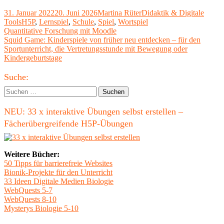
Veröffentlicht
Autor
Kategorien
31. Januar 2022
20. Juni 2026
Martina Rüter
Didaktik & Digitale
am
Schlagwörter
Tools
H5P
,
Lernspiel
,
Schule
,
Spiel
,
Wortspiel
Beitragsnavigation
Vorheriger
Quantitative Forschung mit Moodle
Beitrag:
Nächster
Squid Game: Kinderspiele von früher neu entdecken – für den
Beitrag
Sportunterricht, die Vertretungsstunde mit Bewegung oder
Kindergeburtstage
Haupt-
Suche:
Seitenleiste
Suchen
nach:
NEU: 33 x interaktive Übungen selbst erstellen –
Fächerübergreifende H5P-Übungen
Weitere Bücher:
50 Tipps für barrierefreie Websites
Bionik-Projekte für den Unterricht
33 Ideen Digitale Medien Biologie
WebQuests 5-7
WebQuests 8-10
Mysterys Biologie 5-10