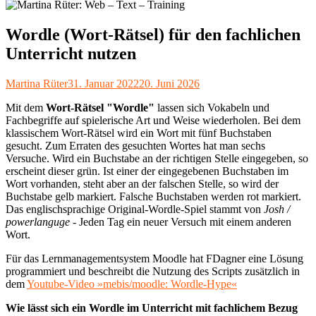
Wordle (Wort-Rätsel) für den fachlichen
Unterricht nutzen
Autor
Veröffentlicht
Martina Rüter
31. Januar 2022
20. Juni 2026
am
Mit dem
Wort-Rätsel "Wordle"
lassen sich Vokabeln und
Fachbegriffe auf spielerische Art und Weise wiederholen. Bei dem
klassischem Wort-Rätsel wird ein Wort mit fünf Buchstaben
gesucht. Zum Erraten des gesuchten Wortes hat man sechs
Versuche. Wird ein Buchstabe an der richtigen Stelle eingegeben, so
erscheint dieser grün. Ist einer der eingegebenen Buchstaben im
Wort vorhanden, steht aber an der falschen Stelle, so wird der
Buchstabe gelb markiert. Falsche Buchstaben werden rot markiert.
Das englischsprachige Original-Wordle-Spiel stammt von
Josh /
powerlanguge
- Jeden Tag ein neuer Versuch mit einem anderen
Wort.
Für das Lernmanagementsystem Moodle hat FDagner eine Lösung
programmiert und beschreibt die Nutzung des Scripts zusätzlich in
dem
Youtube-Video »mebis/moodle: Wordle-Hype«
Wie lässt sich ein Wordle im Unterricht mit fachlichem Bezug