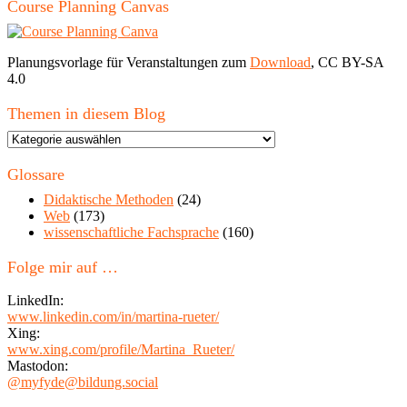
Course Planning Canvas
Planungsvorlage für Veranstaltungen zum
Download
, CC BY-SA
4.0
Themen in diesem Blog
Themen
in
diesem
Glossare
Blog
Didaktische Methoden
(24)
Web
(173)
wissenschaftliche Fachsprache
(160)
Folge mir auf …
LinkedIn:
www.linkedin.com/in/martina-rueter/
Xing:
www.xing.com/profile/Martina_Rueter/
Mastodon:
@myfyde@bildung.social