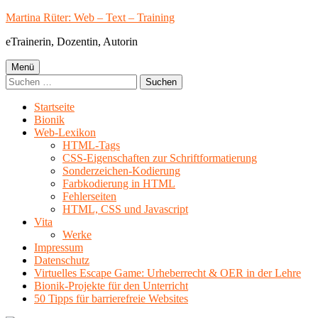
Springe
Martina Rüter: Web – Text – Training
zum
eTrainerin, Dozentin, Autorin
Inhalt
Primäres
Menü
Suchen
Menü
nach:
Startseite
Bionik
Web-Lexikon
HTML-Tags
CSS-Eigenschaften zur Schriftformatierung
Sonderzeichen-Kodierung
Farbkodierung in HTML
Fehlerseiten
HTML, CSS und Javascript
Vita
Werke
Impressum
Datenschutz
Virtuelles Escape Game: Urheberrecht & OER in der Lehre
Bionik-Projekte für den Unterricht
50 Tipps für barrierefreie Websites