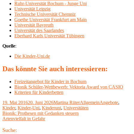
Ruhr-Universität Bochum - Junge Uni
Universität Leipzig
Technische Universität Chemniz
Goethe Universität Frankfurt am Main
Universität Bayreuth
Universität des Saarlandes
Eberhard Karls Universität Tübingen
Quelle
:
Die Kinder-Uni.de
Das könnte Sie auch interessieren:
Freizeitangebot für Kinder in Bochum
Bionik Schüler-Wettbewerb: Vektoria Award von CASIO
Kriterien für Kinderbetten
Veröffentlicht
Autor
Kategorien
Schlagwörter
19. Mai 2016
20. Juni 2026
Martina Rüter
Allgemein
Angebote
,
am
Kinder
,
Kinder-Uni
,
Kinderuni
,
Universitäten
Beitragsnavigation
Vorheriger
Bionik: Prothesen mit Gedanken steuern
Beitrag:
Nächster
Artenvielfalt in Gefahr
Beitrag
Haupt-
Suche: