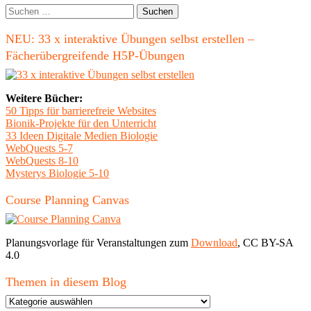
Seitenleiste
Suchen
nach:
NEU: 33 x interaktive Übungen selbst erstellen –
Fächerübergreifende H5P-Übungen
Weitere Bücher:
50 Tipps für barrierefreie Websites
Bionik-Projekte für den Unterricht
33 Ideen Digitale Medien Biologie
WebQuests 5-7
WebQuests 8-10
Mysterys Biologie 5-10
Course Planning Canvas
Planungsvorlage für Veranstaltungen zum
Download
, CC BY-SA
4.0
Themen in diesem Blog
Themen