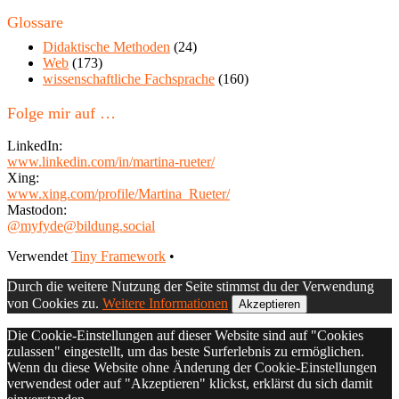
in
diesem
Glossare
Blog
Didaktische Methoden
(24)
Web
(173)
wissenschaftliche Fachsprache
(160)
Folge mir auf …
LinkedIn:
www.linkedin.com/in/martina-rueter/
Xing:
www.xing.com/profile/Martina_Rueter/
Mastodon:
@myfyde@bildung.social
Footer
Verwendet
Tiny Framework
•
Inhalt
Durch die weitere Nutzung der Seite stimmst du der Verwendung
von Cookies zu.
Weitere Informationen
Akzeptieren
Die Cookie-Einstellungen auf dieser Website sind auf "Cookies
zulassen" eingestellt, um das beste Surferlebnis zu ermöglichen.
Wenn du diese Website ohne Änderung der Cookie-Einstellungen
verwendest oder auf "Akzeptieren" klickst, erklärst du sich damit