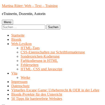
Springe
Martina Rüter: Web – Text – Training
zum
eTrainerin, Dozentin, Autorin
Inhalt
Primäres
Menü
Suchen
Menü
nach:
Startseite
Bionik
Web-Lexikon
HTML-Tags
CSS-Eigenschaften zur Schriftformatierung
Sonderzeichen-Kodierung
Farbkodierung in HTML
Fehlerseiten
HTML, CSS und Javascript
Vita
Werke
Impressum
Datenschutz
Virtuelles Escape Game: Urheberrecht & OER in der Lehre
Bionik-Projekte für den Unterricht
50 Tipps für barrierefreie Websites