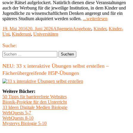
sowie Rätsel aufgelockert. Natürlich dienen diese Veranstaltungen
auch der Werbung für die jeweilige Institution, in dem Kinder und
Jugendliche zu wissenschaftlichem Denken angeregt und für ein
"Kinderunis
späteres Studium akquiriert werden sollen.
...weiterlesen
für
Veröffentlicht
Kategorien
Schlagwörter
19. Mai 2016
20. Juni 2026
Allgemein
Angebote
,
Kinder
,
Kinder-
Schüler"
am
Uni
,
Kinderuni
,
Universitäten
Haupt-
Suche:
Seitenleiste
Suchen
nach:
NEU: 33 x interaktive Übungen selbst erstellen –
Fächerübergreifende H5P-Übungen
Weitere Bücher:
50 Tipps für barrierefreie Websites
Bionik-Projekte für den Unterricht
33 Ideen Digitale Medien Biologie
WebQuests 5-7
WebQuests 8-10
Mysterys Biologie 5-10