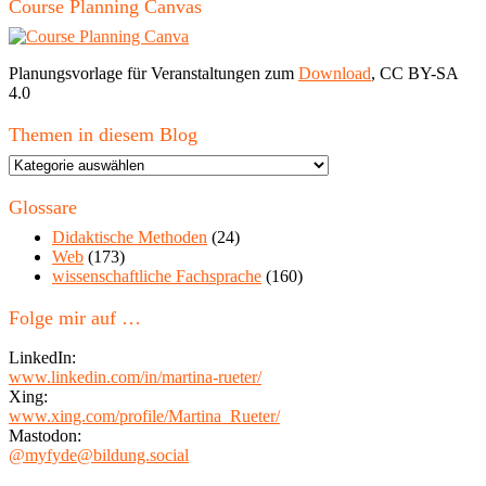
Course Planning Canvas
Planungsvorlage für Veranstaltungen zum
Download
, CC BY-SA
4.0
Themen in diesem Blog
Themen
in
diesem
Glossare
Blog
Didaktische Methoden
(24)
Web
(173)
wissenschaftliche Fachsprache
(160)
Folge mir auf …
LinkedIn:
www.linkedin.com/in/martina-rueter/
Xing:
www.xing.com/profile/Martina_Rueter/
Mastodon:
@myfyde@bildung.social