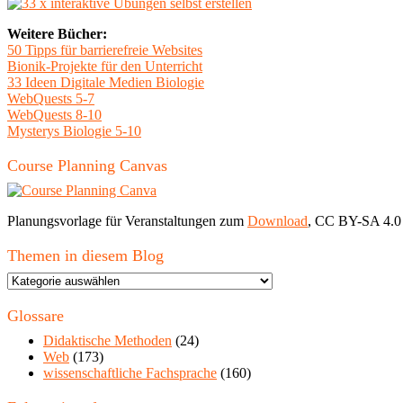
Weitere Bücher:
50 Tipps für barrierefreie Websites
Bionik-Projekte für den Unterricht
33 Ideen Digitale Medien Biologie
WebQuests 5-7
WebQuests 8-10
Mysterys Biologie 5-10
Course Planning Canvas
Planungsvorlage für Veranstaltungen zum
Download
, CC BY-SA 4.0
Themen in diesem Blog
Themen
in
diesem
Glossare
Blog
Didaktische Methoden
(24)
Web
(173)
wissenschaftliche Fachsprache
(160)