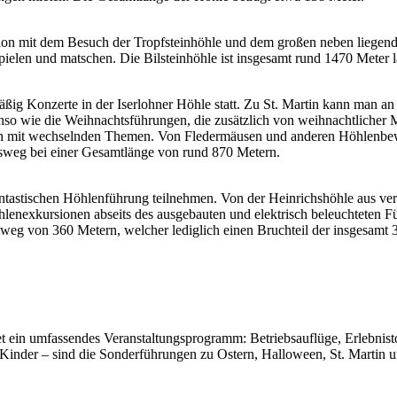
ion mit dem Besuch der Tropfsteinhöhle und dem großen neben liegende
pielen und matschen. Die Bilsteinhöhle ist insgesamt rund 1470 Meter
g Konzerte in der Iserlohner Höhle statt. Zu St. Martin kann man an 
enso wie die Weihnachtsführungen, die zusätzlich von weihnachtlicher M
 mit wechselnden Themen. Von Fledermäusen und anderen Höhlenbewoh
sweg bei einer Gesamtlänge von rund 870 Metern.
ntastischen Höhlenführung teilnehmen. Von der Heinrichshöhle aus ve
lenexkursionen abseits des ausgebauten und elektrisch beleuchteten F
eg von 360 Metern, welcher lediglich einen Bruchteil der insgesamt 3
et ein umfassendes Veranstaltungsprogramm: Betriebsauflüge, Erlebnis
 Kinder – sind die Sonderführungen zu Ostern, Halloween, St. Martin u