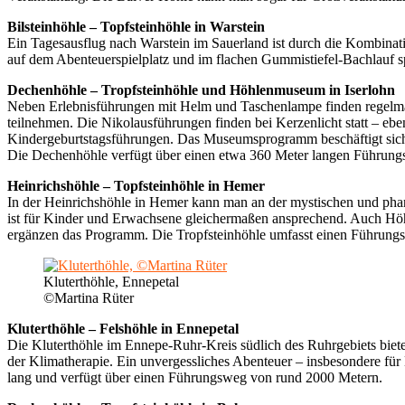
Bilsteinhöhle – Topfsteinhöhle in Warstein
Ein Tagesausflug nach Warstein im Sauerland ist durch die Kombinat
auf dem Abenteuerspielplatz und im flachen Gummistiefel-Bachlauf s
Dechenhöhle – Tropfsteinhöhle und Höhlenmuseum in Iserlohn
Neben Erlebnisführungen mit Helm und Taschenlampe finden regelmäßi
teilnehmen. Die Nikolausführungen finden bei Kerzenlicht statt – eb
Kindergeburtstagsführungen. Das Museumsprogramm beschäftigt sich
Die Dechenhöhle verfügt über einen etwa 360 Meter langen Führung
Heinrichshöhle – Topfsteinhöhle in Hemer
In der Heinrichshöhle in Hemer kann man an der mystischen und pha
ist für Kinder und Erwachsene gleichermaßen ansprechend. Auch Höh
ergänzen das Programm. Die Tropfsteinhöhle umfasst einen Führungsw
Kluterthöhle, Ennepetal
©Martina Rüter
Kluterthöhle – Felshöhle in Ennepetal
Die Kluterthöhle im Ennepe-Ruhr-Kreis südlich des Ruhrgebiets biet
der Klimatherapie. Ein unvergessliches Abenteuer – insbesondere für
lang und verfügt über einen Führungsweg von rund 2000 Metern.