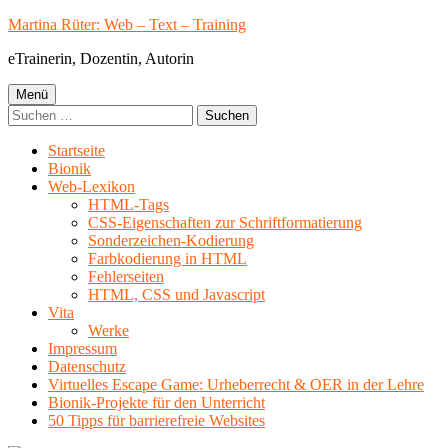
Springe
Martina Rüter: Web – Text – Training
zum
eTrainerin, Dozentin, Autorin
Inhalt
Primäres
Menü
Suchen
Menü
nach:
Startseite
Bionik
Web-Lexikon
HTML-Tags
CSS-Eigenschaften zur Schriftformatierung
Sonderzeichen-Kodierung
Farbkodierung in HTML
Fehlerseiten
HTML, CSS und Javascript
Vita
Werke
Impressum
Datenschutz
Virtuelles Escape Game: Urheberrecht & OER in der Lehre
Bionik-Projekte für den Unterricht
50 Tipps für barrierefreie Websites