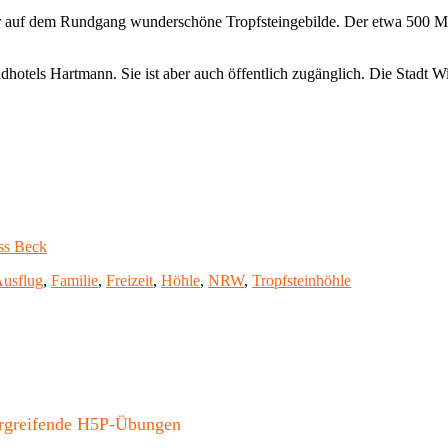
 auf dem Rundgang wunderschöne Tropfsteingebilde. Der etwa 500 Mete
dhotels Hartmann. Sie ist aber auch öffentlich zugänglich. Die Stadt 
oss Beck
chlagwörter
usflug
,
Familie
,
Freizeit
,
Höhle
,
NRW
,
Tropfsteinhöhle
bergreifende H5P-Übungen