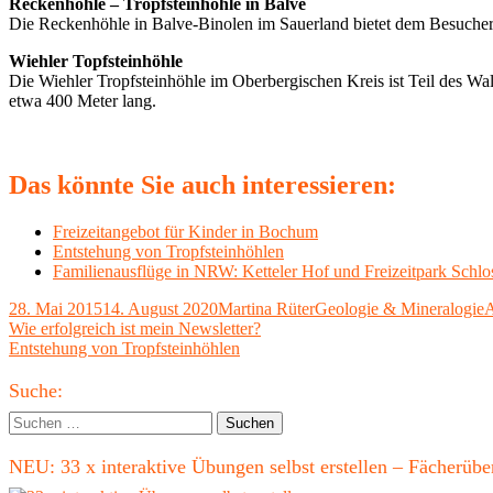
Reckenhöhle – Tropfsteinhöhle in Balve
Die Reckenhöhle in Balve-Binolen im Sauerland bietet dem Besucher
Wiehler Topfsteinhöhle
Die Wiehler Tropfsteinhöhle im Oberbergischen Kreis ist Teil des Wal
etwa 400 Meter lang.
Das könnte Sie auch interessieren:
Freizeitangebot für Kinder in Bochum
Entstehung von Tropfsteinhöhlen
Familienausflüge in NRW: Ketteler Hof und Freizeitpark Schl
Veröffentlicht
Autor
Kategorien
S
28. Mai 2015
14. August 2020
Martina Rüter
Geologie & Mineralogie
A
am
Beitragsnavigation
Vorheriger
Wie erfolgreich ist mein Newsletter?
Beitrag:
Nächster
Entstehung von Tropfsteinhöhlen
Beitrag
Haupt-
Suche:
Seitenleiste
Suchen
nach:
NEU: 33 x interaktive Übungen selbst erstellen – Fächerü