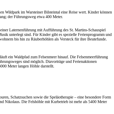
n Wildpark im Warsteiner Bilsteintal eine Reise wert. Kinder können
 lang; der Führungsweg etwa 400 Meter.
einer Laternenführung mit Aufführung des St. Martins-Schauspiel
usik unterlegt sind. Für Kinder gibt es spezielle Ferienprogramm und
nern bis hin zu Räuberhöhlen als Versteck für ihre Beutefunde.
rläuft ein Waldpfad zum Felsenmeer hinauf. Die Felsenmeerführung
ührungsweges sind möglich. Diavorträge und Ferienaktionen
000 Meter langen Höhle darstellt.
touren, Schatzsuchen sowie die Speläotherapie – eine besondere Form
nd Nikolaus. Die Felshöhle mit Kurbetrieb ist mehr als 5400 Meter