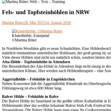
Fels- und Topfsteinhöhlen in NRW
Autor
Veröffentlicht
Martina Rüter
28. Mai 2015
14. August 2020
am
Kluterthöhle, Ennepetal
©Martina Rüter
In Nordrhein-Westfalen gibt es neun Schauhöhlen. Eine Höhlenbesichtig
natürlich entstandener unterirdischer Hohlraum, der groß genug ist,
Viele dieser Höhlen sind nicht nur natürlich schön, sondern bieten 
Atta-Höhle - Topfsteinhöhe in Attendorn
Die Besonderheit der Atta-Höhle in Attendorn liegt nicht einzig in d
unterirdischen Klimas. Hier werden auch Höhlentherapien – eine Son
Aggertalhöhle – Felshöhle in Engelskirchen
Neben Konzerten lädt die Aggertalhöhle Ründerath im Oberbergisch
Führungsweg ist etwa 600 Meter lang.
Balver Höhle – Felshöhle in Balve
Die Balver Höhle im Sauerland ist die größte offene Kulturhöhle in 
Höhlenmarkt über das weithin bekannte Balver Irish-Folk-Festival b
Veranstaltung. Die Balver Höhle kann man sogar für Großveranstaltu