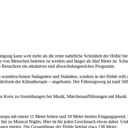
ung kann weit mehr als die reine natürliche Schönheit der Höhle bieten
 um von Menschen betreten zu werden und länger als fünf Meter ist. Sc
den Besuchern ein attraktives und abwechslungsreiches Programm.
en wunderschönen Stalagniten und Stalatiten, sondern in der Höhle reif
derform der Klimatherapie – angeboten. Der Führungsweg ist rund 500
en Kreis zu Atemübungen bei Musik, Märchenaufführungen mit Musik 
Europa mit einem 11 Meter hohen und 18 Meter breiten Eingangsportal. 
is hin zu Musical Nights. Hier ist für jeden Geschmack etwas dabei. U
ngen mieten. Die Gesamtlänge der Höhle beträgt etwa 138 Meter.