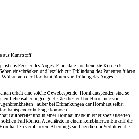
e aus Kunststoff.
 quasi das Fenster des Auges. Eine klare und benetzte Kornea ist
en einschränken und letztlich zur Erblindung des Patienten führen.
h Wölbungen der Hornhaut führen zur Trübung des Auges.
tienten erhält eine solche Gewebespende. Hornhautspenden sind so
ohen Lebensalter ungeeignet. Gleiches gilt für Hornhäute von
Augenkrankheiten - außer bei Erkrankungen der Hornhaut selbst -
s Hornhautspender in Frage kommen.
t aufbereitet und in einer Hornhautbank in einer spezialisierten
m solchen Fall können Augenärzte in einem kombinierten Eingriff die
 Hornhaut zu verpflanzen. Allerdings sind bei diesem Verfahren die