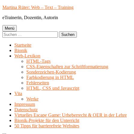
Springe
Martina Rüter: Web – Text – Training
zum
eTrainerin, Dozentin, Autorin
Inhalt
Primäres
Menü
Suchen
Menü
nach:
Startseite
Bionik
Web-Lexikon
HTML-Tags
CSS-Eigenschaften zur Schriftformatierung
Sonderzeichen-Kodierung
Farbkodierung in HTML
Fehlerseiten
HTML, CSS und Javascript
Vita
Werke
Impressum
Datenschutz
Virtuelles Escape Game: Urheberrecht & OER in der Lehre
Bionik-Projekte für den Unterricht
50 Tipps für barrierefreie Websites