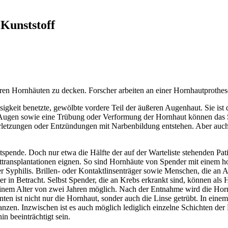
Kunststoff
ren Hornhäuten zu decken. Forscher arbeiten an einer Hornhautprothes
ssigkeit benetzte, gewölbte vordere Teil der äußeren Augenhaut. Sie ist
Augen sowie eine Trübung oder Verformung der Hornhaut können das Seh
letzungen oder Entzündungen mit Narbenbildung entstehen. Aber auc
tspende. Doch nur etwa die Hälfte der auf der Warteliste stehenden Pa
uttransplantationen eignen. So sind Hornhäute von Spender mit einem h
er Syphilis. Brillen- oder Kontaktlinsenträger sowie Menschen, die an 
r in Betracht. Selbst Spender, die an Krebs erkrankt sind, können al
nem Alter von zwei Jahren möglich. Nach der Entnahme wird die Hornhau
en ist nicht nur die Hornhaut, sonder auch die Linse getrübt. In eine
anzen. Inzwischen ist es auch möglich lediglich einzelne Schichten der
n beeinträchtigt sein.