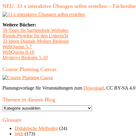
NEU: 33 x interaktive Übungen selbst erstellen – Fächerü
Weitere Bücher:
50 Tipps für barrierefreie Websites
Bionik-Projekte für den Unterricht
33 Ideen Digitale Medien Biologie
WebQuests 5-7
WebQuests 8-10
Mysterys Biologie 5-10
Course Planning Canvas
Planungsvorlage für Veranstaltungen zum
Download
, CC BY-SA 4.0
Themen in diesem Blog
Themen
in
diesem
Glossare
Blog
Didaktische Methoden
(24)
Web
(173)