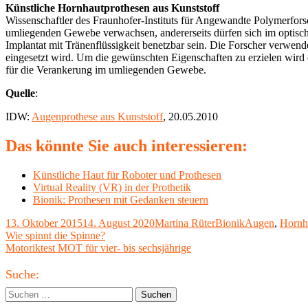
Künstliche Hornhautprothesen aus Kunststoff
Wissenschaftler des Fraunhofer-Instituts für Angewandte Polymerfors
umliegenden Gewebe verwachsen, andererseits dürfen sich im optische
Implantat mit Tränenflüssigkeit benetzbar sein. Die Forscher verwen
eingesetzt wird. Um die gewünschten Eigenschaften zu erzielen wird 
für die Verankerung im umliegenden Gewebe.
Quelle
:
IDW:
Augenprothese aus Kunststoff
, 20.05.2010
Das könnte Sie auch interessieren:
Künstliche Haut für Roboter und Prothesen
Virtual Reality (VR) in der Prothetik
Bionik: Prothesen mit Gedanken steuern
Veröffentlicht
Autor
Kategorien
Schlagwörter
13. Oktober 2015
14. August 2020
Martina Rüter
Bionik
Augen
,
Hornh
am
Beitragsnavigation
Vorheriger
Wie spinnt die Spinne?
Beitrag:
Nächster
Motoriktest MOT für vier- bis sechsjährige
Beitrag
Haupt-
Suche:
Seitenleiste
Suchen
nach: