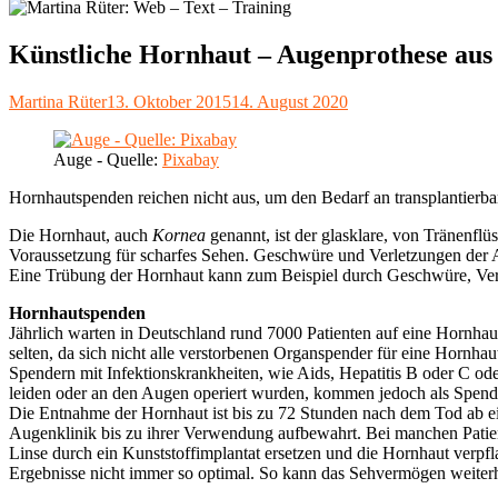
Künstliche Hornhaut – Augenprothese aus 
Autor
Veröffentlicht
Martina Rüter
13. Oktober 2015
14. August 2020
am
Auge - Quelle:
Pixabay
Hornhautspenden reichen nicht aus, um den Bedarf an transplantierba
Die Hornhaut, auch
Kornea
genannt, ist der glasklare, von Tränenflü
Voraussetzung für scharfes Sehen. Geschwüre und Verletzungen der 
Eine Trübung der Hornhaut kann zum Beispiel durch Geschwüre, Ver
Hornhautspenden
Jährlich warten in Deutschland rund 7000 Patienten auf eine Hornhau
selten, da sich nicht alle verstorbenen Organspender für eine Hornha
Spendern mit Infektionskrankheiten, wie Aids, Hepatitis B oder C od
leiden oder an den Augen operiert wurden, kommen jedoch als Spende
Die Entnahme der Hornhaut ist bis zu 72 Stunden nach dem Tod ab ei
Augenklinik bis zu ihrer Verwendung aufbewahrt. Bei manchen Patient
Linse durch ein Kunststoffimplantat ersetzen und die Hornhaut verpfl
Ergebnisse nicht immer so optimal. So kann das Sehvermögen weiterhi