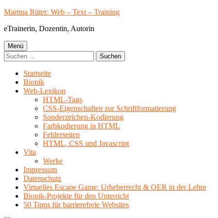
Springe
Martina Rüter: Web – Text – Training
zum
eTrainerin, Dozentin, Autorin
Inhalt
Primäres
Menü
Suchen
Menü
nach:
Startseite
Bionik
Web-Lexikon
HTML-Tags
CSS-Eigenschaften zur Schriftformatierung
Sonderzeichen-Kodierung
Farbkodierung in HTML
Fehlerseiten
HTML, CSS und Javascript
Vita
Werke
Impressum
Datenschutz
Virtuelles Escape Game: Urheberrecht & OER in der Lehre
Bionik-Projekte für den Unterricht
50 Tipps für barrierefreie Websites