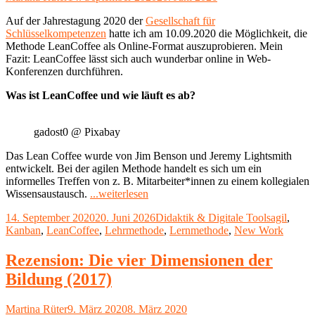
am
Auf der Jahrestagung 2020 der
Gesellschaft für
Schlüsselkompetenzen
hatte ich am 10.09.2020 die Möglichkeit, die
Methode LeanCoffee als Online-Format auszuprobieren. Mein
Fazit: LeanCoffee lässt sich auch wunderbar online in Web-
Konferenzen durchführen.
Was ist LeanCoffee und wie läuft es ab?
gadost0 @ Pixabay
Das Lean Coffee wurde von Jim Benson und Jeremy Lightsmith
entwickelt. Bei der agilen Methode handelt es sich um ein
informelles Treffen von z. B. Mitarbeiter*innen zu einem kollegialen
"LeanCoffee
Wissensaustausch.
...weiterlesen
funktioniert
Veröffentlicht
Kategorien
Schlagwör
14. September 2020
20. Juni 2026
Didaktik & Digitale Tools
agil
,
auch
am
Kanban
,
LeanCoffee
,
Lehrmethode
,
Lernmethode
,
New Work
Online
in
einer
Rezension: Die vier Dimensionen der
Web-
Bildung (2017)
Konferenz"
Autor
Veröffentlicht
Martina Rüter
9. März 2020
8. März 2020