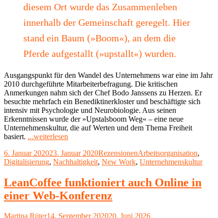
diesem Ort wurde das Zusammenleben
innerhalb der Gemeinschaft geregelt. Hier
stand ein Baum (»Boom«), an dem die
Pferde aufgestallt (»upstallt«) wurden.
Ausgangspunkt für den Wandel des Unternehmens war eine im Jahr
2010 durchgeführte Mitarbeiterbefragung. Die kritischen
Anmerkungen nahm sich der Chef Bodo Janssens zu Herzen. Er
besuchte mehrfach ein Benediktinerkloster und beschäftigte sich
intensiv mit Psychologie und Neurobiologie. Aus seinen
Erkenntnissen wurde der »Upstalsboom Weg« – eine neue
Unternehmenskultur, die auf Werten und dem Thema Freiheit
"Filmtipp:
basiert.
...weiterlesen
Die
Veröffentlicht
Kategorien
Schlagwörter
6. Januar 2020
23. Januar 2020
Rezensionen
Arbeitsorganisation
,
stille
am
Digitalisierung
,
Nachhaltigkeit
,
New Work
,
Unternehmenskultur
Revolution"
LeanCoffee funktioniert auch Online in
einer Web-Konferenz
Autor
Veröffentlicht
Martina Rüter
14. September 2020
20. Juni 2026