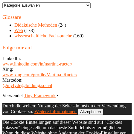
Themen
in
diesem
Glossare
Blog
Didaktische Methoden
(24)
Web
(173)
wissenschaftliche Fachsprache
(160)
Folge mir auf …
LinkedIn:
www.linkedin.com/in/martina-rueter/
Xing:
www.xing.com/profile/Martina_Rueter/
Mastodon:
@myfyde@bildung.social
Footer
Verwendet
Tiny Framework
•
Inhalt
Durch die weitere Nutzung der Seite stimmst du der Verwendung
von Cookies zu.
Weitere Informationen
Akzeptieren
Die Cookie-Einstellungen auf dieser Website sind auf "Cookies
zulassen" eingestellt, um das beste Surferlebnis zu ermöglichen.
Wenn du diese Website ohne Änderung der Cookie-Einstellungen