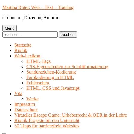
Springe
Martina Rüter: Web – Text – Training
zum
eTrainerin, Dozentin, Autorin
Inhalt
Primäres
Menü
Suchen
Menü
nach:
Startseite
Bionik
Web-Lexikon
HTML-Tags
CSS-Eigenschaften zur Schriftformatierung
Sonderzeichen-Kodierung
Farbkodierung in HTML
Fehlerseiten
HTML, CSS und Javascript
Vita
Werke
Impressum
Datenschutz
Virtuelles Escape Game: Urheberrecht & OER in der Lehre
Bionik-Projekte für den Unterricht
50 Tipps für barrierefreie Websites