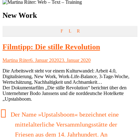
Schlagwort:
New Work
F
L
R
Filmtipp: Die stille Revolution
Autor
Veröffentlicht
Martina Rüter
6. Januar 2020
23. Januar 2020
am
Die Arbeitswelt steht vor einem Kulturwandel: Arbeit 4.0,
Digitalisierung, New Work, Work-Life-Balance, 3-Tage-Woche,
Wertschätzung, Nachhaltigkeit und Achtsamkeit…
Der Dokumentarfilm „Die stille Revolution“ berichtet über den
Unternehmer Bodo Janssens und die norddeutsche Hotelkette
„Upstalsboom.
Der Name »Upstalsboom« bezeichnet eine
mittelalterliche Versammlungsstätte der
Friesen aus dem 14. Jahrhundert. An