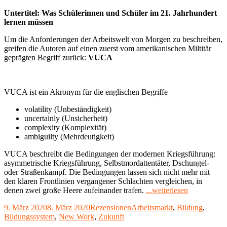
am
Untertitel: Was Schülerinnen und Schüler im 21. Jahrhundert
lernen müssen
Um die Anforderungen der Arbeitswelt von Morgen zu beschreiben,
greifen die Autoren auf einen zuerst vom amerikanischen Miltitär
geprägten Begriff zurück:
VUCA
VUCA ist ein Akronym für die englischen Begriffe
volatility (Unbeständigkeit)
uncertainly (Unsicherheit)
complexity (Komplexität)
ambiguilty (Mehrdeutigkeit)
VUCA beschreibt die Bedingungen der modernen Kriegsführung:
asymmetrische Kriegsführung, Selbstmordattentäter, Dschungel-
oder Straßenkampf. Die Bedingungen lassen sich nicht mehr mit
den klaren Frontlinien vergangener Schlachten vergleichen, in
"Rezension:
denen zwei große Heere aufeinander trafen.
...weiterlesen
Die
Veröffentlicht
Kategorien
Schlagwörter
9. März 2020
8. März 2020
Rezensionen
Arbeitsmarkt
,
Bildung
,
vier
am
Bildungssystem
,
New Work
,
Zukunft
Dimensione
der