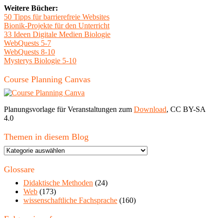
Weitere Bücher:
50 Tipps für barrierefreie Websites
Bionik-Projekte für den Unterricht
33 Ideen Digitale Medien Biologie
WebQuests 5-7
WebQuests 8-10
Mysterys Biologie 5-10
Course Planning Canvas
Planungsvorlage für Veranstaltungen zum
Download
, CC BY-SA
4.0
Themen in diesem Blog
Themen
in
diesem
Glossare
Blog
Didaktische Methoden
(24)
Web
(173)
wissenschaftliche Fachsprache
(160)