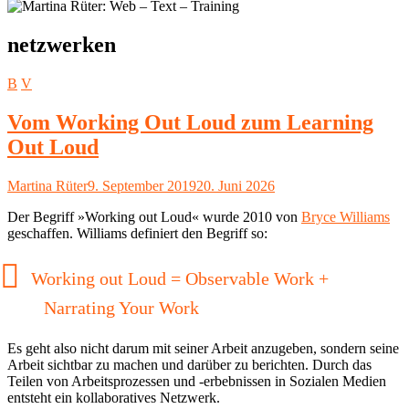
Schlagwort:
netzwerken
B
V
Vom Working Out Loud zum Learning
Out Loud
Autor
Veröffentlicht
Martina Rüter
9. September 2019
20. Juni 2026
am
Der Begriff »Working out Loud« wurde 2010 von
Bryce Williams
geschaffen. Williams definiert den Begriff so:
Working out Loud = Observable Work +
Narrating Your Work
Es geht also nicht darum mit seiner Arbeit anzugeben, sondern seine
Arbeit sichtbar zu machen und darüber zu berichten. Durch das
Teilen von Arbeitsprozessen und -erbebnissen in Sozialen Medien
entsteht ein kollaboratives Netzwerk.