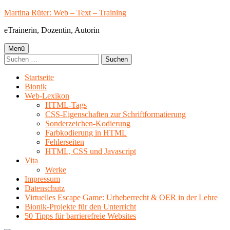
Springe
Martina Rüter: Web – Text – Training
zum
eTrainerin, Dozentin, Autorin
Inhalt
Primäres
Menü
Suchen
Menü
nach:
Startseite
Bionik
Web-Lexikon
HTML-Tags
CSS-Eigenschaften zur Schriftformatierung
Sonderzeichen-Kodierung
Farbkodierung in HTML
Fehlerseiten
HTML, CSS und Javascript
Vita
Werke
Impressum
Datenschutz
Virtuelles Escape Game: Urheberrecht & OER in der Lehre
Bionik-Projekte für den Unterricht
50 Tipps für barrierefreie Websites