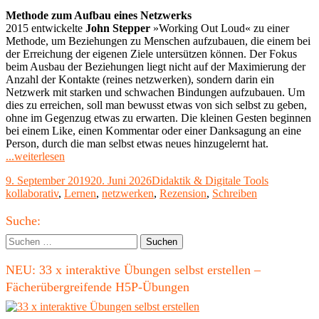
Methode zum Aufbau eines Netzwerks
2015 entwickelte
John Stepper
»Working Out Loud« zu einer
Methode, um Beziehungen zu Menschen aufzubauen, die einem bei
der Erreichung der eigenen Ziele untersützen können. Der Fokus
beim Ausbau der Beziehungen liegt nicht auf der Maximierung der
Anzahl der Kontakte (reines netzwerken), sondern darin ein
Netzwerk mit starken und schwachen Bindungen aufzubauen. Um
dies zu erreichen, soll man bewusst etwas von sich selbst zu geben,
ohne im Gegenzug etwas zu erwarten. Die kleinen Gesten beginnen
bei einem Like, einen Kommentar oder einer Danksagung an eine
Person, durch die man selbst etwas neues hinzugelernt hat.
"Vom
...weiterlesen
Working
Veröffentlicht
Kategorien
Schlagwört
9. September 2019
20. Juni 2026
Didaktik & Digitale Tools
Out
am
kollaborativ
,
Lernen
,
netzwerken
,
Rezension
,
Schreiben
Loud
zum
Haupt-
Learning
Suche:
Out
Seitenleiste
Suchen
Loud"
nach:
NEU: 33 x interaktive Übungen selbst erstellen –
Fächerübergreifende H5P-Übungen