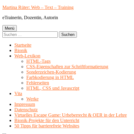
Springe
Martina Rüter: Web – Text – Training
zum
eTrainerin, Dozentin, Autorin
Inhalt
Primäres
Menü
Suchen
Menü
nach:
Startseite
Bionik
Web-Lexikon
HTML-Tags
CSS-Eigenschaften zur Schriftformatierung
Sonderzeichen-Kodierung
Farbkodierung in HTML
Fehlerseiten
HTML, CSS und Javascript
Vita
Werke
Impressum
Datenschutz
Virtuelles Escape Game: Urheberrecht & OER in der Lehre
Bionik-Projekte für den Unterricht
50 Tipps für barrierefreie Websites