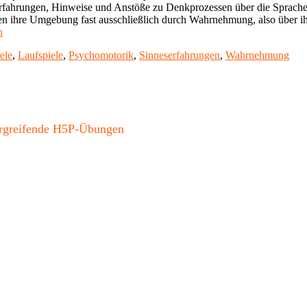
ahrungen, Hinweise und Anstöße zu Denkprozessen über die Sprache ve
nen ihre Umgebung fast ausschließlich durch Wahrnehmung, also über 
"Psychomotorische
n
Bewegungsspiele
ele
,
Laufspiele
,
Psychomotorik
,
Sinneserfahrungen
,
Wahrnehmung
mit
Kindern"
bergreifende H5P-Übungen