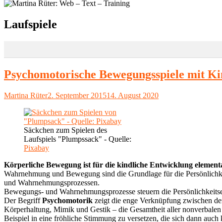
Schlagwort:
Laufspiele
Psychomotorische Bewegungsspiele mit K
Autor
Veröffentlicht
Martina Rüter
2. September 2015
14. August 2020
am
Säckchen zum Spielen des
Laufspiels "Plumpssack" - Quelle:
Pixabay
Körperliche Bewegung ist für die kindliche Entwicklung element
Wahrnehmung und Bewegung sind die Grundlage für die Persönlichke
und Wahrnehmungsprozessen.
Bewegungs- und Wahrnehmungsprozesse steuern die Persönlichkeitsen
Der Begriff
Psychomotorik
zeigt die enge Verknüpfung zwischen der
Körperhaltung, Mimik und Gestik – die Gesamtheit aller nonverbalen 
Beispiel in eine fröhliche Stimmung zu versetzen, die sich dann auch