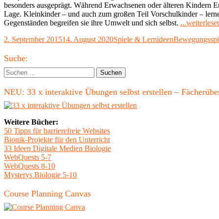
besonders ausgeprägt. Während Erwachsenen oder älteren Kindern Erf
Lage. Kleinkinder – und auch zum großen Teil Vorschulkinder – ler
Gegenständen begreifen sie ihre Umwelt und sich selbst.
...weiterlese
Veröffentlicht
Kategorien
Schlagwörter
2. September 2015
14. August 2020
Spiele & Lernideen
Bewegungsspi
am
Haupt-
Suche:
Seitenleiste
Suchen
nach:
NEU: 33 x interaktive Übungen selbst erstellen – Fächerü
Weitere Bücher:
50 Tipps für barrierefreie Websites
Bionik-Projekte für den Unterricht
33 Ideen Digitale Medien Biologie
WebQuests 5-7
WebQuests 8-10
Mysterys Biologie 5-10
Course Planning Canvas