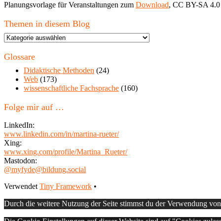
Planungsvorlage für Veranstaltungen zum
Download
, CC BY-SA 4.0
Themen in diesem Blog
Themen
in
diesem
Glossare
Blog
Didaktische Methoden
(24)
Web
(173)
wissenschaftliche Fachsprache
(160)
Folge mir auf …
LinkedIn:
www.linkedin.com/in/martina-rueter/
Xing:
www.xing.com/profile/Martina_Rueter/
Mastodon:
@myfyde@bildung.social
Footer
Verwendet
Tiny Framework
•
Inhalt
Durch die weitere Nutzung der Seite stimmst du der Verwendung vo