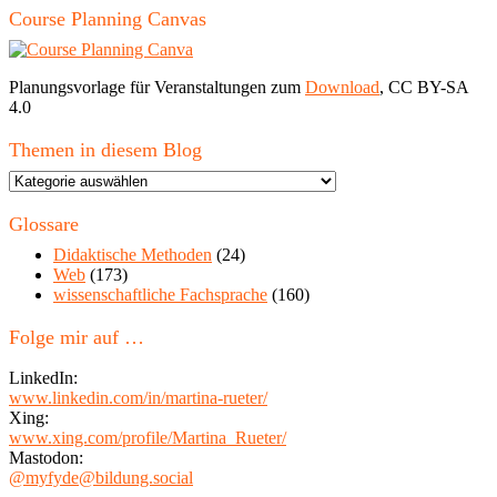
Course Planning Canvas
Planungsvorlage für Veranstaltungen zum
Download
, CC BY-SA
4.0
Themen in diesem Blog
Themen
in
diesem
Glossare
Blog
Didaktische Methoden
(24)
Web
(173)
wissenschaftliche Fachsprache
(160)
Folge mir auf …
LinkedIn:
www.linkedin.com/in/martina-rueter/
Xing:
www.xing.com/profile/Martina_Rueter/
Mastodon:
@myfyde@bildung.social