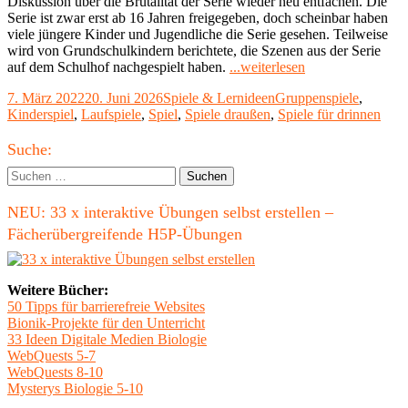
Diskussion über die Brutalität der Serie wieder neu entfachen. Die
Serie ist zwar erst ab 16 Jahren freigegeben, doch scheinbar haben
viele jüngere Kinder und Jugendliche die Serie gesehen. Teilweise
wird von Grundschulkindern berichtete, die Szenen aus der Serie
"Squid
auf dem Schulhof nachgespielt haben.
...weiterlesen
Game:
Veröffentlicht
Kategorien
Schlagwörter
7. März 2022
20. Juni 2026
Spiele & Lernideen
Gruppenspiele
,
Kinderspiele
am
Kinderspiel
,
Laufspiele
,
Spiel
,
Spiele draußen
,
Spiele für drinnen
von
früher
Haupt-
neu
Suche:
entdecken
Seitenleiste
Suchen
–
nach:
für
NEU: 33 x interaktive Übungen selbst erstellen –
den
Sportunterricht,
Fächerübergreifende H5P-Übungen
die
Vertretungsstunde
mit
Weitere Bücher:
Bewegung
50 Tipps für barrierefreie Websites
oder
Bionik-Projekte für den Unterricht
Kindergeburtstag
33 Ideen Digitale Medien Biologie
WebQuests 5-7
WebQuests 8-10
Mysterys Biologie 5-10