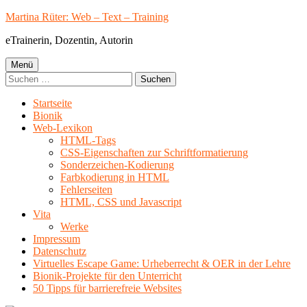
Springe
Martina Rüter: Web – Text – Training
zum
eTrainerin, Dozentin, Autorin
Inhalt
Primäres
Menü
Suchen
Menü
nach:
Startseite
Bionik
Web-Lexikon
HTML-Tags
CSS-Eigenschaften zur Schriftformatierung
Sonderzeichen-Kodierung
Farbkodierung in HTML
Fehlerseiten
HTML, CSS und Javascript
Vita
Werke
Impressum
Datenschutz
Virtuelles Escape Game: Urheberrecht & OER in der Lehre
Bionik-Projekte für den Unterricht
50 Tipps für barrierefreie Websites