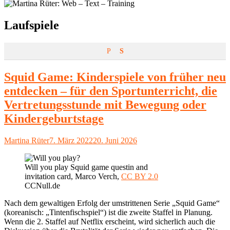
Schlagwort:
Laufspiele
P
S
Squid Game: Kinderspiele von früher neu
entdecken – für den Sportunterricht, die
Vertretungsstunde mit Bewegung oder
Kindergeburtstage
Autor
Veröffentlicht
Martina Rüter
7. März 2022
20. Juni 2026
am
Will you play Squid game questin and
invitation card, Marco Verch,
CC BY 2.0
CCNull.de
Nach dem gewaltigen Erfolg der umstrittenen Serie „Squid Game“
(koreanisch: „Tintenfischspiel“) ist die zweite Staffel in Planung.
Wenn die 2. Staffel auf Netflix erscheint, wird sicherlich auch die