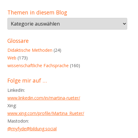
Themen in diesem Blog
Themen
in
diesem
Glossare
Blog
Didaktische Methoden
(24)
Web
(173)
wissenschaftliche Fachsprache
(160)
Folge mir auf …
LinkedIn:
www.linkedin.com/in/martina-rueter/
Xing:
www.xing.com/profile/Martina_Rueter/
Mastodon:
@myfyde@bildung.social