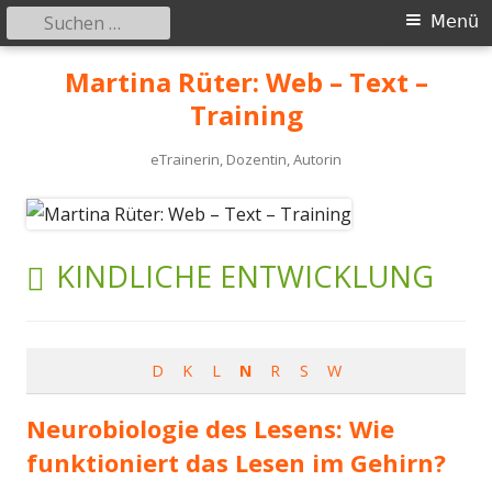
Suchen
Primäres
Menü
nach:
Menü
Springe
Martina Rüter: Web – Text –
zum
Training
Inhalt
eTrainerin, Dozentin, Autorin
SCHLAGWORT:
KINDLICHE ENTWICKLUNG
D
K
L
N
R
S
W
Neurobiologie des Lesens: Wie
funktioniert das Lesen im Gehirn?