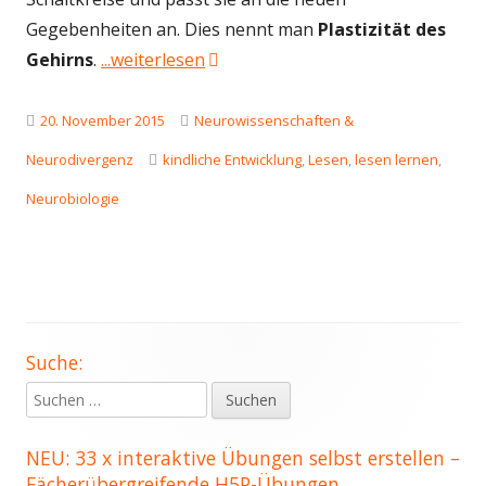
Gegebenheiten an. Dies nennt man
Plastizität
des
"Neurobiologie des Lesens: Wie fu
Gehirns
.
...weiterlesen
Veröffentlicht
Kategorien
20. November 2015
Neurowissenschaften &
am
Schlagwörter
Neurodivergenz
kindliche Entwicklung
,
Lesen
,
lesen lernen
,
Neurobiologie
Suche:
Haupt-
Suchen
Seitenleiste
nach:
NEU: 33 x interaktive Übungen selbst erstellen –
Fächerübergreifende H5P-Übungen