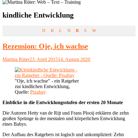
Schlagwort:
kindliche Entwicklung
D
K
L
N
R
S
W
Rezension: Oje, ich wachse
Autor
Veröffentlicht
Martina Rüter
23. April 2015
14. August 2020
am
"Oje, ich wachse" - ein Ratgeber
zur kindlichen Entwicklung,
Quelle:
Pixabay
Einblicke in die Entwicklungsstufen der ersten 20 Monate
Die Autoren Hetty van de Rijt und Frans Plooij erklären die zehn
großen Sprünge in der mentalen und körperlichen Entwicklung
eines Babys.
Der Aufbau des Ratgebers ist logisch und unkompliziert: Zehn