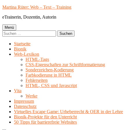
Springe
Martina Rüter: Web – Text – Training
zum
eTrainerin, Dozentin, Autorin
Inhalt
Primäres
Menü
Suchen
Menü
nach:
Startseite
Bionik
Web-Lexikon
HTML-Tags
CSS-Eigenschaften zur Schriftformatierung
Sonderzeichen-Kodierung
Farbkodierung in HTML
Fehlerseiten
HTML, CSS und Javascript
Vita
Werke
Impressum
Datenschutz
Virtuelles Escape Game: Urheberrecht & OER in der Lehre
Bionik-Projekte für den Unterricht
50 Tipps für barrierefreie Websites