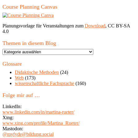
Course Planning Canvas
Planungsvorlage für Veranstaltungen zum
Download
, CC BY-SA
4.0
Themen in diesem Blog
Themen
in
diesem
Glossare
Blog
Didaktische Methoden
(24)
Web
(173)
wissenschaftliche Fachsprache
(160)
Folge mir auf …
LinkedIn:
www.linkedin.com/in/martina-rueter/
Xing:
www.xing.com/profile/Martina_Rueter/
Mastodon:
@myfyde@bildung.social