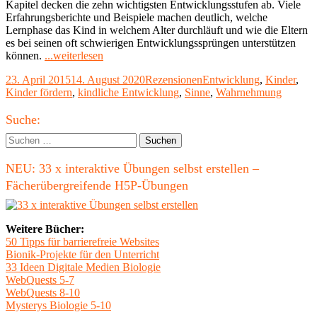
Kapitel decken die zehn wichtigsten Entwicklungsstufen ab. Viele
Erfahrungsberichte und Beispiele machen deutlich, welche
Lernphase das Kind in welchem Alter durchläuft und wie die Eltern
es bei seinen oft schwierigen Entwicklungssprüngen unterstützen
"Rezension:
können.
...weiterlesen
Oje,
Veröffentlicht
Kategorien
Schlagwörter
23. April 2015
14. August 2020
Rezensionen
Entwicklung
,
Kinder
,
ich
am
Kinder fördern
,
kindliche Entwicklung
,
Sinne
,
Wahrnehmung
wachse"
Haupt-
Suche:
Seitenleiste
Suchen
nach:
NEU: 33 x interaktive Übungen selbst erstellen –
Fächerübergreifende H5P-Übungen
Weitere Bücher:
50 Tipps für barrierefreie Websites
Bionik-Projekte für den Unterricht
33 Ideen Digitale Medien Biologie
WebQuests 5-7
WebQuests 8-10
Mysterys Biologie 5-10