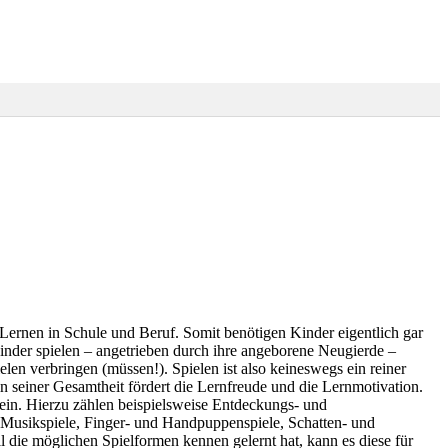
e Lernen in Schule und Beruf. Somit benötigen Kinder eigentlich gar
Kinder spielen – angetrieben durch ihre angeborene Neugierde –
len verbringen (müssen!). Spielen ist also keineswegs ein reiner
in seiner Gesamtheit fördert die Lernfreude und die Lernmotivation.
 sein. Hierzu zählen beispielsweise Entdeckungs- und
 Musikspiele, Finger- und Handpuppenspiele, Schatten- und
l die möglichen Spielformen kennen gelernt hat, kann es diese für