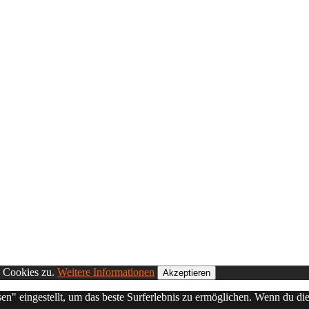
n Cookies zu.
Weitere Informationen
Akzeptieren
sen" eingestellt, um das beste Surferlebnis zu ermöglichen. Wenn du 