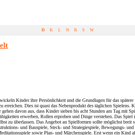
D
K
L
N
R
S
W
elt
ntwickeln Kinder ihre Persönlichkeit und die Grundlagen für das später
u erreichen. Dies ist quasi das Nebenprodukt des täglichen Spielens. 
 gehen davon aus, dass Kinder sieben bis acht Stunden am Tag mit Spie
 Fähigkeiten erwerben, Rollen erproben und Dinge verstehen. Das Spiel 
 selbst zu überlassen. Das Angebot an Spielformen sollte möglichst breit
truktions- und Bauspiele, Steck- und Strategiespiele, Bewegungs- und
Meditationsspiele sowie Plan- und Märchenspiele. Erst wenn ein Kind al