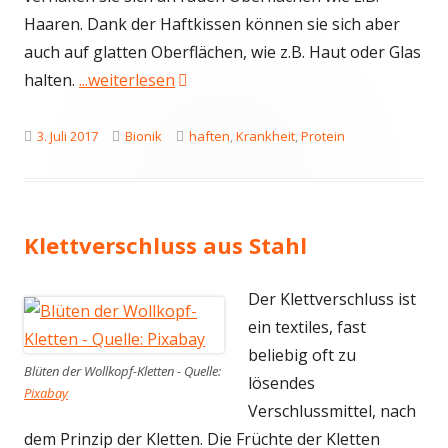
Haaren. Dank der Haftkissen können sie sich aber
auch auf glatten Oberflächen, wie z.B. Haut oder Glas
"Bionik: Zecken nutzen Haft-Protein
halten.
...weiterlesen
Veröffentlicht
Kategorien
Schlagwörter
3. Juli 2017
Bionik
haften
,
Krankheit
,
Protein
am
Klettverschluss aus Stahl
Der Klettverschluss ist
ein textiles, fast
beliebig oft zu
Blüten der Wollkopf-Kletten - Quelle:
lösendes
Pixabay
Verschlussmittel, nach
dem Prinzip der Kletten. Die Früchte der Kletten