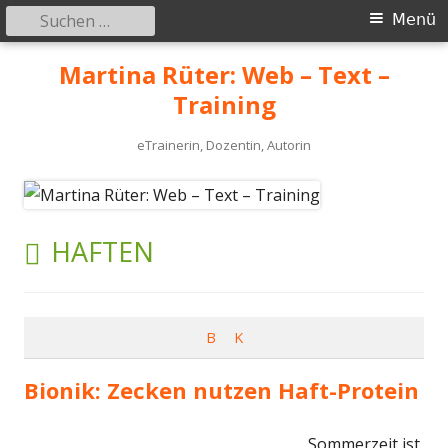
Suchen
Primäres
Menü
nach:
Menü
Springe
Martina Rüter: Web – Text –
zum
Training
Inhalt
eTrainerin, Dozentin, Autorin
SCHLAGWORT:
HAFTEN
B
K
Bionik: Zecken nutzen Haft-Protein
Sommerzeit ist