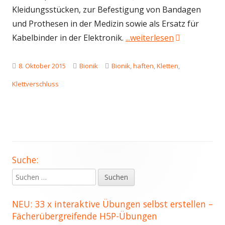
Kleidungsstücken, zur Befestigung von Bandagen
und Prothesen in der Medizin sowie als Ersatz für
"Klettverschl
Kabelbinder in der Elektronik.
...weiterlesen
Veröffentlicht
Kategorien
Schlagwörter
8. Oktober 2015
Bionik
Bionik
,
haften
,
Kletten
,
am
Klettverschluss
Suche:
Haupt-
Suchen
Seitenleiste
nach:
NEU: 33 x interaktive Übungen selbst erstellen –
Fächerübergreifende H5P-Übungen