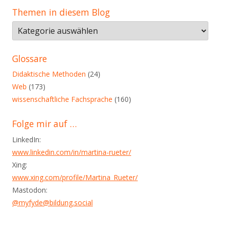
Themen in diesem Blog
Themen
in
diesem
Glossare
Blog
Didaktische Methoden
(24)
Web
(173)
wissenschaftliche Fachsprache
(160)
Folge mir auf …
LinkedIn:
www.linkedin.com/in/martina-rueter/
Xing:
www.xing.com/profile/Martina_Rueter/
Mastodon:
@myfyde@bildung.social