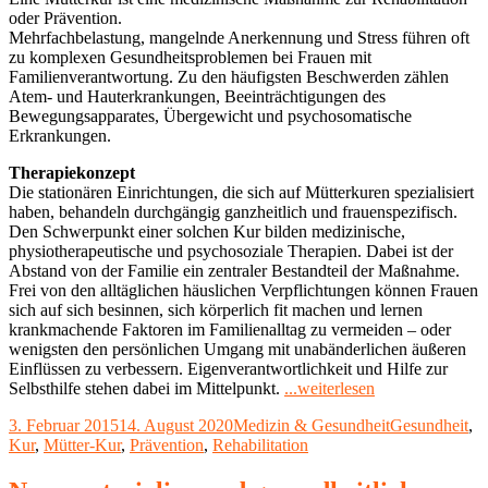
oder Prävention.
Mehrfachbelastung, mangelnde Anerkennung und Stress führen oft
zu komplexen Gesundheitsproblemen bei Frauen mit
Familienverantwortung. Zu den häufigsten Beschwerden zählen
Atem- und Hauterkrankungen, Beeinträchtigungen des
Bewegungsapparates, Übergewicht und psychosomatische
Erkrankungen.
Therapiekonzept
Die stationären Einrichtungen, die sich auf Mütterkuren spezialisiert
haben, behandeln durchgängig ganzheitlich und frauenspezifisch.
Den Schwerpunkt einer solchen Kur bilden medizinische,
physiotherapeutische und psychosoziale Therapien. Dabei ist der
Abstand von der Familie ein zentraler Bestandteil der Maßnahme.
Frei von den alltäglichen häuslichen Verpflichtungen können Frauen
sich auf sich besinnen, sich körperlich fit machen und lernen
krankmachende Faktoren im Familienalltag zu vermeiden – oder
wenigsten den persönlichen Umgang mit unabänderlichen äußeren
Einflüssen zu verbessern. Eigenverantwortlichkeit und Hilfe zur
"Mütterkur
Selbsthilfe stehen dabei im Mittelpunkt.
...weiterlesen
–
Veröffentlicht
Kategorien
Schlagwörter
3. Februar 2015
14. August 2020
Medizin & Gesundheit
Gesundheit
,
Kur
am
Kur
,
Mütter-Kur
,
Prävention
,
Rehabilitation
ohne
Kind:
Kraft