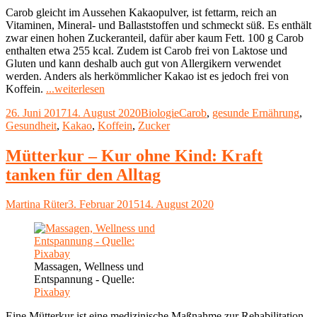
Carob gleicht im Aussehen Kakaopulver, ist fettarm, reich an
Vitaminen, Mineral- und Ballaststoffen und schmeckt süß. Es enthält
zwar einen hohen Zuckeranteil, dafür aber kaum Fett. 100 g Carob
enthalten etwa 255 kcal. Zudem ist Carob frei von Laktose und
Gluten und kann deshalb auch gut von Allergikern verwendet
werden. Anders als herkömmlicher Kakao ist es jedoch frei von
"Carob
Koffein.
...weiterlesen
–
Veröffentlicht
Kategorien
Schlagwörter
26. Juni 2017
14. August 2020
Biologie
Carob
,
gesunde Ernährung
,
eine
am
Gesundheit
,
Kakao
,
Koffein
,
Zucker
gesunde
Schokoladen-
Alternative"
Mütterkur – Kur ohne Kind: Kraft
tanken für den Alltag
Autor
Veröffentlicht
Martina Rüter
3. Februar 2015
14. August 2020
am
Massagen, Wellness und
Entspannung - Quelle:
Pixabay
Eine Mütterkur ist eine medizinische Maßnahme zur Rehabilitation