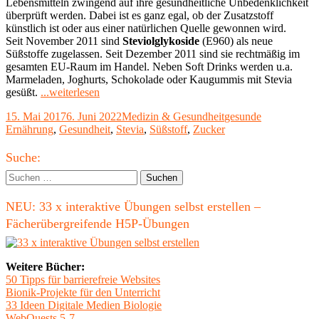
Lebensmitteln zwingend auf ihre gesundheitliche Unbedenklichkeit
überprüft werden. Dabei ist es ganz egal, ob der Zusatzstoff
künstlich ist oder aus einer natürlichen Quelle gewonnen wird.
Seit November 2011 sind
Steviolglykoside
(E960) als neue
Süßstoffe zugelassen. Seit Dezember 2011 sind sie rechtmäßig im
gesamten EU-Raum im Handel. Neben Soft Drinks werden u.a.
Marmeladen, Joghurts, Schokolade oder Kaugummis mit Stevia
"Stevia:
gesüßt.
...weiterlesen
natürlicher
Veröffentlicht
Kategorien
Schlagwörter
15. Mai 2017
6. Juni 2022
Medizin & Gesundheit
gesunde
Zuckerersatz"
am
Ernährung
,
Gesundheit
,
Stevia
,
Süßstoff
,
Zucker
Haupt-
Suche:
Seitenleiste
Suchen
nach:
NEU: 33 x interaktive Übungen selbst erstellen –
Fächerübergreifende H5P-Übungen
Weitere Bücher:
50 Tipps für barrierefreie Websites
Bionik-Projekte für den Unterricht
33 Ideen Digitale Medien Biologie
WebQuests 5-7