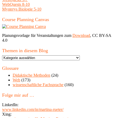
WebQuests 8-10
Mysterys Biologie 5-10
Course Planning Canvas
Planungsvorlage für Veranstaltungen zum
Download
, CC BY-SA
4.0
Themen in diesem Blog
Themen
in
diesem
Glossare
Blog
Didaktische Methoden
(24)
Web
(173)
wissenschaftliche Fachsprache
(160)
Folge mir auf …
LinkedIn:
www.linkedin.com/in/martina-rueter/
Xing: