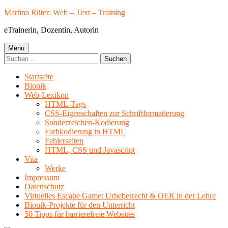
Springe
Martina Rüter: Web – Text – Training
zum
eTrainerin, Dozentin, Autorin
Inhalt
Primäres
Menü
Suchen
Menü
nach:
Startseite
Bionik
Web-Lexikon
HTML-Tags
CSS-Eigenschaften zur Schriftformatierung
Sonderzeichen-Kodierung
Farbkodierung in HTML
Fehlerseiten
HTML, CSS und Javascript
Vita
Werke
Impressum
Datenschutz
Virtuelles Escape Game: Urheberrecht & OER in der Lehre
Bionik-Projekte für den Unterricht
50 Tipps für barrierefreie Websites