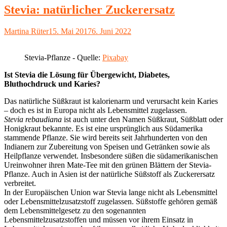
Stevia: natürlicher Zuckerersatz
Autor
Veröffentlicht
Martina Rüter
15. Mai 2017
6. Juni 2022
am
Stevia-Pflanze - Quelle:
Pixabay
Ist Stevia die Lösung für Übergewicht, Diabetes,
Bluthochdruck und Karies?
Das natürliche Süßkraut ist kalorienarm und verursacht kein Karies
– doch es ist in Europa nicht als Lebensmittel zugelassen.
Stevia rebaudiana
ist auch unter den Namen Süßkraut, Süßblatt oder
Honigkraut bekannte. Es ist eine ursprünglich aus Südamerika
stammende Pflanze. Sie wird bereits seit Jahrhunderten von den
Indianern zur Zubereitung von Speisen und Getränken sowie als
Heilpflanze verwendet. Insbesondere süßen die südamerikanischen
Ureinwohner ihren Mate-Tee mit den grünen Blättern der Stevia-
Pflanze. Auch in Asien ist der natürliche Süßstoff als Zuckerersatz
verbreitet.
In der Europäischen Union war Stevia lange nicht als Lebensmittel
oder Lebensmittelzusatzstoff zugelassen. Süßstoffe gehören gemäß
dem Lebensmittelgesetz zu den sogenannten
Lebensmittelzusatzstoffen und müssen vor ihrem Einsatz in