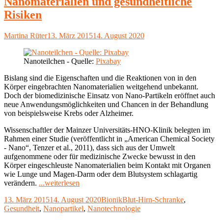
Nanomaterialien und gesundheitliche
tanken
Risiken
für
den
Alltag"
Autor
Veröffentlicht
Martina Rüter
13. März 2015
14. August 2020
am
Nanoteilchen - Quelle:
Pixabay
Bislang sind die Eigenschaften und die Reaktionen von in den
Körper eingebrachten Nanomaterialien weitgehend unbekannt.
Doch der biomedizinische Einsatz von Nano-Partikeln eröffnet auch
neue Anwendungsmöglichkeiten und Chancen in der Behandlung
von beispielsweise Krebs oder Alzheimer.
Wissenschaftler der Mainzer Universitäts-HNO-Klinik belegten im
Rahmen einer Studie (veröffentlicht in „American Chemical Society
- Nano“, Tenzer et al., 2011), dass sich aus der Umwelt
aufgenommene oder für medizinische Zwecke bewusst in den
Körper eingeschleuste Nanomaterialien beim Kontakt mit Organen
wie Lunge und Magen-Darm oder dem Blutsystem schlagartig
"Nanomaterialien
verändern.
...weiterlesen
und
Veröffentlicht
Kategorien
Schlagwörter
13. März 2015
14. August 2020
Bionik
Blut-Hirn-Schranke
,
gesundheitliche
am
Gesundheit
,
Nanopartikel
,
Nanotechnologie
Risiken"