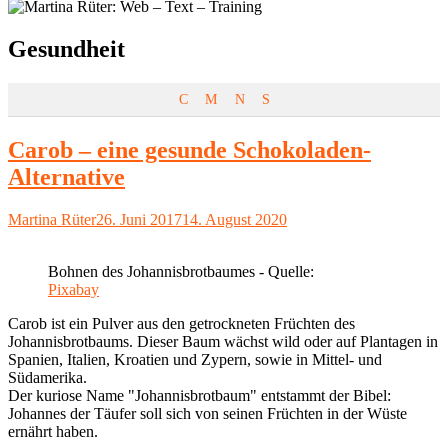
Schlagwort:
Gesundheit
C
M
N
S
Carob – eine gesunde Schokoladen-
Alternative
Autor
Veröffentlicht
Martina Rüter
26. Juni 2017
14. August 2020
am
Bohnen des Johannisbrotbaumes - Quelle:
Pixabay
Carob ist ein Pulver aus den getrockneten Früchten des
Johannisbrotbaums. Dieser Baum wächst wild oder auf Plantagen in
Spanien, Italien, Kroatien und Zypern, sowie in Mittel- und
Südamerika.
Der kuriose Name "Johannisbrotbaum" entstammt der Bibel:
Johannes der Täufer soll sich von seinen Früchten in der Wüste
ernährt haben.