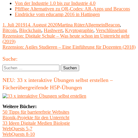
Von der Industrie 1.0 bis zur Industrie 4.0
Pfiffige Alternativen zu QR-Codes: AR-Apps und Beacons
Eindrücke vom educamp 2016 in Hattingen
Veröffentlicht
Autor
Kategorien
Schlagwörter
1. Juli 2019
14. August 2020
Martina Rüter
Allgemein
Beacon
,
am
Bitcoin
,
Blockchain
,
Hashwert
,
Kryptographie
,
Verschlüsselung
Beitragsnavigation
Vorheriger
Rezension: Digitale Schule – Was heute schon im Unterricht geht
Beitrag:
(2019)
Nächster
Rezension: Agiles Studieren – Eine Einführung für Dozenten (2018)
Beitrag
Haupt-
Suche:
Seitenleiste
Suchen
nach:
NEU: 33 x interaktive Übungen selbst erstellen –
Fächerübergreifende H5P-Übungen
Weitere Bücher:
50 Tipps für barrierefreie Websites
Bionik-Projekte für den Unterricht
33 Ideen Digitale Medien Biologie
WebQuests 5-7
WebQuests 8-10