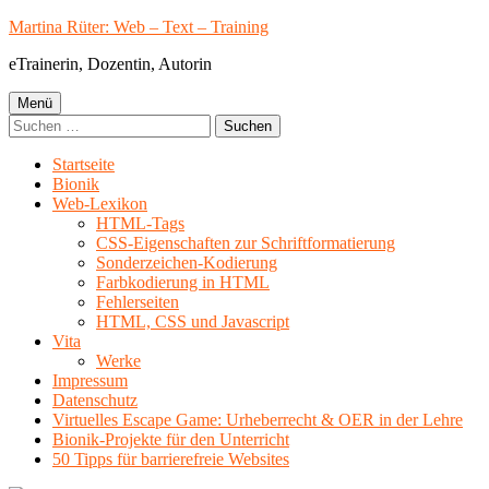
Springe
Martina Rüter: Web – Text – Training
zum
eTrainerin, Dozentin, Autorin
Inhalt
Primäres
Menü
Suchen
Menü
nach:
Startseite
Bionik
Web-Lexikon
HTML-Tags
CSS-Eigenschaften zur Schriftformatierung
Sonderzeichen-Kodierung
Farbkodierung in HTML
Fehlerseiten
HTML, CSS und Javascript
Vita
Werke
Impressum
Datenschutz
Virtuelles Escape Game: Urheberrecht & OER in der Lehre
Bionik-Projekte für den Unterricht
50 Tipps für barrierefreie Websites