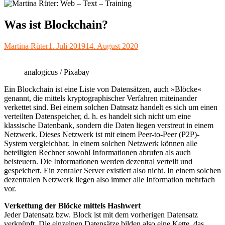
Was ist Blockchain?
Autor
Veröffentlicht
Martina Rüter
1. Juli 2019
14. August 2020
am
analogicus / Pixabay
Ein Blockchain ist eine Liste von Datensätzen, auch »Blöcke«
genannt, die mittels kryptographischer Verfahren miteinander
verkettet sind. Bei einem solchen Datnsatz handelt es sich um einen
verteilten Datenspeicher, d. h. es handelt sich nicht um eine
klassische Datenbank, sondern die Daten liegen verstreut in einem
Netzwerk. Dieses Netzwerk ist mit einem Peer-to-Peer (P2P)-
System vergleichbar. In einem solchen Netzwerk können alle
beteiligten Rechner sowohl Informationen abrufen als auch
beisteuern. Die Informationen werden dezentral verteilt und
gespeichert. Ein zenraler Server existiert also nicht. In einem solchen
dezentralen Netzwerk liegen also immer alle Information mehrfach
vor.
Verkettung der Blöcke mittels Hashwert
Jeder Datensatz bzw. Block ist mit dem vorherigen Datensatz
verknüpft. Die einzelnen Datensätze bilden also eine Kette, das