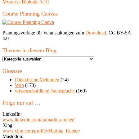
Mysterys Biologie 5-10
Course Planning Canvas
Planungsvorlage für Veranstaltungen zum
Download
, CC BY-SA
4.0
Themen in diesem Blog
Themen
in
diesem
Glossare
Blog
Didaktische Methoden
(24)
Web
(173)
wissenschaftliche Fachsprache
(160)
Folge mir auf …
LinkedIn:
www.linkedin.com/in/martina-rueter/
Xing:
www.xing.com/profile/Martina_Rueter/
Mastodon: