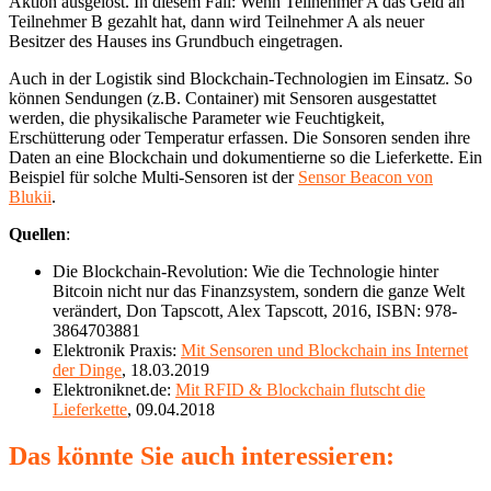
Aktion ausgelöst. In diesem Fall: Wenn Teilnehmer A das Geld an
Teilnehmer B gezahlt hat, dann wird Teilnehmer A als neuer
Besitzer des Hauses ins Grundbuch eingetragen.
Auch in der Logistik sind Blockchain-Technologien im Einsatz. So
können Sendungen (z.B. Container) mit Sensoren ausgestattet
werden, die physikalische Parameter wie Feuchtigkeit,
Erschütterung oder Temperatur erfassen. Die Sonsoren senden ihre
Daten an eine Blockchain und dokumentierne so die Lieferkette. Ein
Beispiel für solche Multi-Sensoren ist der
Sensor Beacon von
Blukii
.
Quellen
:
Die Blockchain-Revolution: Wie die Technologie hinter
Bitcoin nicht nur das Finanzsystem, sondern die ganze Welt
verändert, Don Tapscott, Alex Tapscott, 2016, ISBN: 978-
3864703881
Elektronik Praxis:
Mit Sensoren und Blockchain ins Internet
der Dinge
, 18.03.2019
Elektroniknet.de:
Mit RFID & Blockchain flutscht die
Lieferkette
, 09.04.2018
Das könnte Sie auch interessieren: