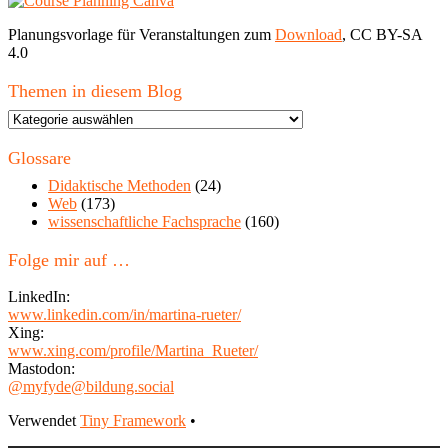
Planungsvorlage für Veranstaltungen zum
Download
, CC BY-SA
4.0
Themen in diesem Blog
Themen
in
diesem
Glossare
Blog
Didaktische Methoden
(24)
Web
(173)
wissenschaftliche Fachsprache
(160)
Folge mir auf …
LinkedIn:
www.linkedin.com/in/martina-rueter/
Xing:
www.xing.com/profile/Martina_Rueter/
Mastodon:
@myfyde@bildung.social
Footer
Verwendet
Tiny Framework
•