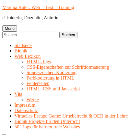
Springe
Martina Rüter: Web – Text – Training
zum
eTrainerin, Dozentin, Autorin
Inhalt
Primäres
Menü
Suchen
Menü
nach:
Startseite
Bionik
Web-Lexikon
HTML-Tags
CSS-Eigenschaften zur Schriftformatierung
Sonderzeichen-Kodierung
Farbkodierung in HTML
Fehlerseiten
HTML, CSS und Javascript
Vita
Werke
Impressum
Datenschutz
Virtuelles Escape Game: Urheberrecht & OER in der Lehre
Bionik-Projekte für den Unterricht
50 Tipps für barrierefreie Websites