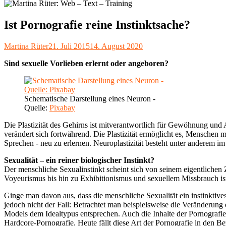
Ist Pornografie reine Instinktsache?
Autor
Veröffentlicht
Martina Rüter
21. Juli 2015
14. August 2020
am
Sind sexuelle Vorlieben erlernt oder angeboren?
Schematische Darstellung eines Neuron -
Quelle:
Pixabay
Die Plastizität des Gehirns ist mitverantwortlich für Gewöhnung und 
verändert sich fortwährend. Die Plastizität ermöglicht es, Menschen 
Sprechen - neu zu erlernen. Neuroplastizität besteht unter anderem 
Sexualität – ein reiner biologischer Instinkt?
Der menschliche Sexualinstinkt scheint sich von seinem eigentlichen 
Voyeurismus bis hin zu Exhibitionismus und sexuellem Missbrauch ist
Ginge man davon aus, dass die menschliche Sexualität ein instinktives,
jedoch nicht der Fall: Betrachtet man beispielsweise die Veränderung
Models dem Idealtypus entsprechen. Auch die Inhalte der Pornografie h
Hardcore-Pornografie. Heute fällt diese Art der Pornografie in den Be