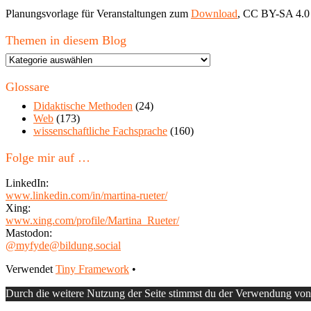
Planungsvorlage für Veranstaltungen zum
Download
, CC BY-SA 4.0
Themen in diesem Blog
Themen
in
diesem
Glossare
Blog
Didaktische Methoden
(24)
Web
(173)
wissenschaftliche Fachsprache
(160)
Folge mir auf …
LinkedIn:
www.linkedin.com/in/martina-rueter/
Xing:
www.xing.com/profile/Martina_Rueter/
Mastodon:
@myfyde@bildung.social
Footer
Verwendet
Tiny Framework
•
Inhalt
Durch die weitere Nutzung der Seite stimmst du der Verwendung vo