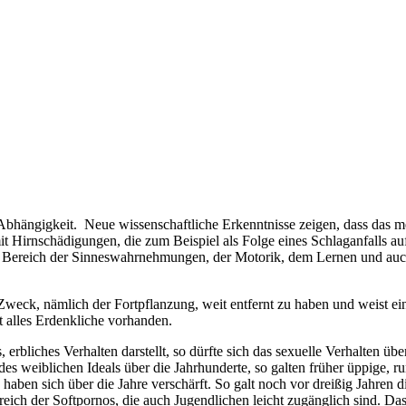
Abhängigkeit. Neue wissenschaftliche Erkenntnisse zeigen, dass das me
mit Hirnschädigungen, die zum Beispiel als Folge eines Schlaganfalls au
im Bereich der Sinneswahrnehmungen, der Motorik, dem Lernen und auch
Zweck, nämlich der Fortpflanzung, weit entfernt zu haben und weist ein
 alles Erdenkliche vorhanden.
 erbliches Verhalten darstellt, so dürfte sich das sexuelle Verhalten ü
 des weiblichen Ideals über die Jahrhunderte, so galten früher üppige,
aben sich über die Jahre verschärft. So galt noch vor dreißig Jahren d
reich der Softpornos, die auch Jugendlichen leicht zugänglich sind. Da