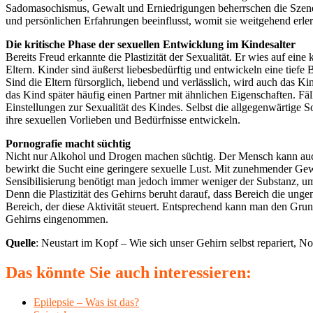
Sadomasochismus, Gewalt und Erniedrigungen beherrschen die Szene. D
und persönlichen Erfahrungen beeinflusst, womit sie weitgehend erler
Die kritische Phase der sexuellen Entwicklung im Kindesalter
Bereits Freud erkannte die Plastizität der Sexualität. Er wies auf eine 
Eltern. Kinder sind äußerst liebesbedürftig und entwickeln eine tief
Sind die Eltern fürsorglich, liebend und verlässlich, wird auch das K
das Kind später häufig einen Partner mit ähnlichen Eigenschaften. Fä
Einstellungen zur Sexualität des Kindes. Selbst die allgegenwärtige S
ihre sexuellen Vorlieben und Bedürfnisse entwickeln.
Pornografie macht süchtig
Nicht nur Alkohol und Drogen machen süchtig. Der Mensch kann auch
bewirkt die Sucht eine geringere sexuelle Lust. Mit zunehmender G
Sensibilisierung benötigt man jedoch immer weniger der Substanz, u
Denn die Plastizität des Gehirns beruht darauf, dass Bereich die ung
Bereich, der diese Aktivität steuert. Entsprechend kann man den Grun
Gehirns eingenommen.
Quelle
: Neustart im Kopf – Wie sich unser Gehirn selbst reparier
Das könnte Sie auch interessieren:
Epilepsie – Was ist das?