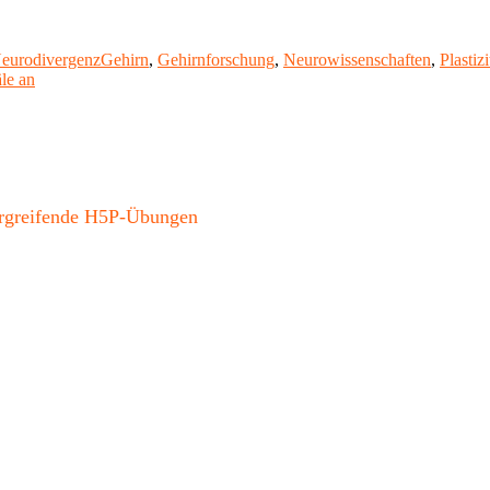
Schlagwörter
eurodivergenz
Gehirn
,
Gehirnforschung
,
Neurowissenschaften
,
Plastizi
le an
bergreifende H5P-Übungen