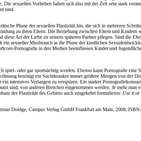
ie sexuellen Vorlieben haben sich also mit der Zeit sehr stark veränd
nt sind.
kritische Phase der sexuellen Plastizität hin, die sich in mehreren Schrit
e Bindung zu ihren Eltern. Die Beziehung zwischen Eltern und Kindern w
ind diese Art der Liebe zu seinem späteren Partner pflegen. Sind die El
llt ein sexueller Missbrauch in die Phase der kindlichen Sexualentwick
oftcore-Pornografie in den Medien beeinflussen Kinder und Jugendliche i
 spiel- oder gar sportsüchtig werden. Ebenso kann Pornografie eine
ewöhnung benötigt ein Suchtkranker immer größere Mengen von der Dr
m ein intensives Verlangen zu verspüren. Ein starker Pornografiekonsu
enutzt sind, von anderen Breichen eingenommen werden. Je mehr man ein
dsatz der Plastizität des Gehirns auch umgekehrt formulieren:
Use it or 
t, Norman Doidge, Campus Verlag GmbH Frankfurt am Main, 2008, ISBN