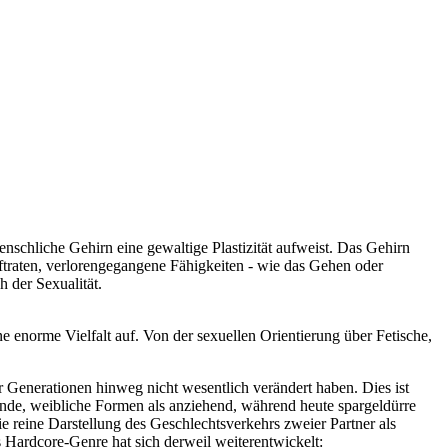
nschliche Gehirn eine gewaltige Plastizität aufweist. Das Gehirn
ftraten, verlorengegangene Fähigkeiten ­- wie das Gehen oder
 der Sexualität.
e enorme Vielfalt auf. Von der sexuellen Orientierung über Fetische,
ber Generationen hinweg nicht wesentlich verändert haben. Dies ist
 runde, weibliche Formen als anziehend, während heute spargeldürre
ie reine Darstellung des Geschlechtsverkehrs zweier Partner als
s Hardcore-Genre hat sich derweil weiterentwickelt: