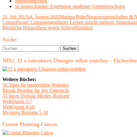
Spiegelneuronen
So lernen Kinder: Ergebnisse moderner Gehirnforschung
Veröffentlicht
Autor
Kategorien
21. Juli 2015
14. August 2020
Martina Rüter
Neurowissenschaften & N
am
Beitragsnavigation
Vorheriger
Lernsoftware: Computergestütztes Lernen spricht mehrere Sinneskanä
Beitrag:
Nächster
Bionische Hörprothese gegen Schwerhörigkeit
Beitrag
Haupt-
Suche:
Seitenleiste
Suchen
nach:
NEU: 33 x interaktive Übungen selbst erstellen – Fächerü
Weitere Bücher:
50 Tipps für barrierefreie Websites
Bionik-Projekte für den Unterricht
33 Ideen Digitale Medien Biologie
WebQuests 5-7
WebQuests 8-10
Mysterys Biologie 5-10
Course Planning Canvas