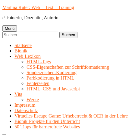
Springe
Martina Rüter: Web – Text – Training
zum
eTrainerin, Dozentin, Autorin
Inhalt
Primäres
Menü
Suchen
Menü
nach:
Startseite
Bionik
Web-Lexikon
HTML-Tags
CSS-Eigenschaften zur Schriftformatierung
Sonderzeichen-Kodierung
Farbkodierung in HTML
Fehlerseiten
HTML, CSS und Javascript
Vita
Werke
Impressum
Datenschutz
Virtuelles Escape Game: Urheberrecht & OER in der Lehre
Bionik-Projekte für den Unterricht
50 Tipps für barrierefreie Websites