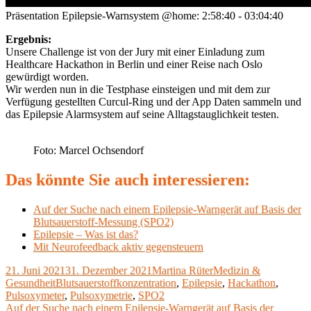
Präsentation Epilepsie-Warnsystem @home: 2:58:40 - 03:04:40
Ergebnis:
Unsere Challenge ist von der Jury mit einer Einladung zum
Healthcare Hackathon in Berlin und einer Reise nach Oslo
gewürdigt worden.
Wir werden nun in die Testphase einsteigen und mit dem zur
Verfügung gestellten Curcul-Ring und der App Daten sammeln und
das Epilepsie Alarmsystem auf seine Alltagstauglichkeit testen.
Foto: Marcel Ochsendorf
Das könnte Sie auch interessieren:
Auf der Suche nach einem Epilepsie-Warngerät auf Basis der
Blutsauerstoff-Messung (SPO2)
Epilepsie – Was ist das?
Mit Neurofeedback aktiv gegensteuern
Veröffentlicht
Autor
Kategorien
21. Juni 2021
31. Dezember 2021
Martina Rüter
Medizin &
am
Schlagwörter
Gesundheit
Blutsauerstoffkonzentration
,
Epilepsie
,
Hackathon
,
Pulsoxymeter
,
Pulsoxymetrie
,
SPO2
Beitragsnavigation
Vorheriger
Auf der Suche nach einem Epilepsie-Warngerät auf Basis der