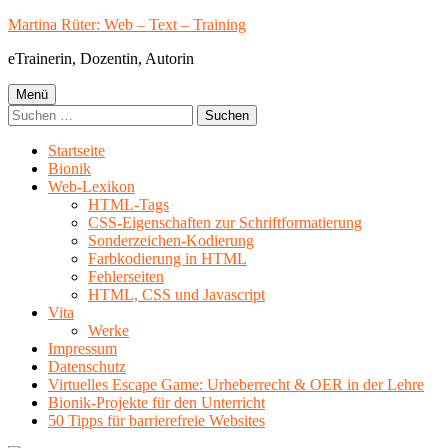
Springe
Martina Rüter: Web – Text – Training
zum
eTrainerin, Dozentin, Autorin
Inhalt
Primäres
Menü
Suchen
Menü
nach:
Startseite
Bionik
Web-Lexikon
HTML-Tags
CSS-Eigenschaften zur Schriftformatierung
Sonderzeichen-Kodierung
Farbkodierung in HTML
Fehlerseiten
HTML, CSS und Javascript
Vita
Werke
Impressum
Datenschutz
Virtuelles Escape Game: Urheberrecht & OER in der Lehre
Bionik-Projekte für den Unterricht
50 Tipps für barrierefreie Websites