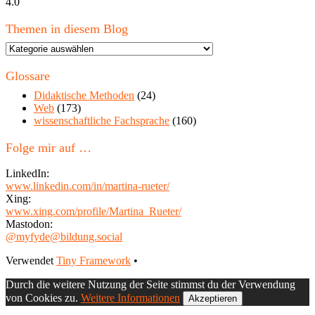
4.0
Themen in diesem Blog
Themen
in
diesem
Glossare
Blog
Didaktische Methoden
(24)
Web
(173)
wissenschaftliche Fachsprache
(160)
Folge mir auf …
LinkedIn:
www.linkedin.com/in/martina-rueter/
Xing:
www.xing.com/profile/Martina_Rueter/
Mastodon:
@myfyde@bildung.social
Footer
Verwendet
Tiny Framework
•
Inhalt
Durch die weitere Nutzung der Seite stimmst du der Verwendung
von Cookies zu.
Weitere Informationen
Akzeptieren