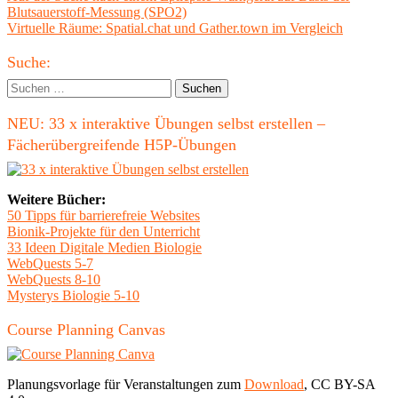
Beitrag:
Blutsauerstoff-Messung (SPO2)
Nächster
Virtuelle Räume: Spatial.chat und Gather.town im Vergleich
Beitrag
Haupt-
Suche:
Seitenleiste
Suchen
nach:
NEU: 33 x interaktive Übungen selbst erstellen –
Fächerübergreifende H5P-Übungen
Weitere Bücher:
50 Tipps für barrierefreie Websites
Bionik-Projekte für den Unterricht
33 Ideen Digitale Medien Biologie
WebQuests 5-7
WebQuests 8-10
Mysterys Biologie 5-10
Course Planning Canvas
Planungsvorlage für Veranstaltungen zum
Download
, CC BY-SA