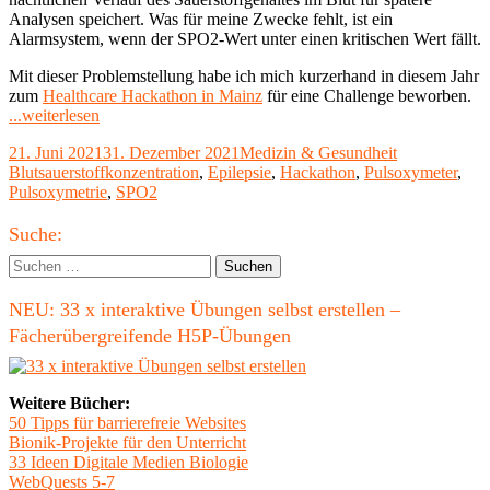
Analysen speichert. Was für meine Zwecke fehlt, ist ein
Alarmsystem, wenn der SPO2-Wert unter einen kritischen Wert fällt.
Mit dieser Problemstellung habe ich mich kurzerhand in diesem Jahr
zum
Healthcare Hackathon in Mainz
für eine Challenge beworben.
"Auf
...weiterlesen
der
Veröffentlicht
Kategorien
Schlagwörter
21. Juni 2021
31. Dezember 2021
Medizin & Gesundheit
Suche
am
Blutsauerstoffkonzentration
,
Epilepsie
,
Hackathon
,
Pulsoxymeter
,
nach
Pulsoxymetrie
,
SPO2
einem
Epilepsie-
Haupt-
Warngerät
Suche:
auf
Seitenleiste
Suchen
Basis
nach:
der
NEU: 33 x interaktive Übungen selbst erstellen –
Blutsauerstoff-
Messung
Fächerübergreifende H5P-Übungen
(SPO2)
–
Healthcare
Weitere Bücher:
Hackathon
50 Tipps für barrierefreie Websites
Mainz
Bionik-Projekte für den Unterricht
2021"
33 Ideen Digitale Medien Biologie
WebQuests 5-7