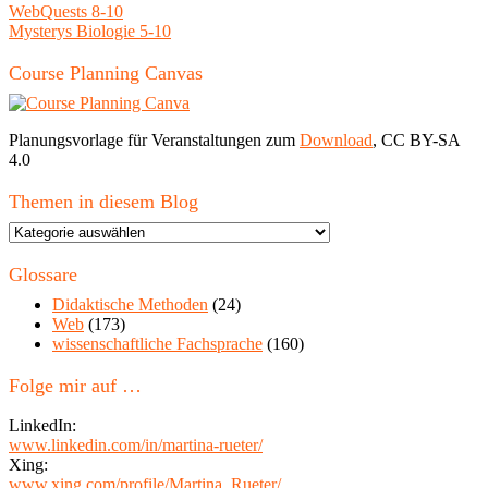
WebQuests 8-10
Mysterys Biologie 5-10
Course Planning Canvas
Planungsvorlage für Veranstaltungen zum
Download
, CC BY-SA
4.0
Themen in diesem Blog
Themen
in
diesem
Glossare
Blog
Didaktische Methoden
(24)
Web
(173)
wissenschaftliche Fachsprache
(160)
Folge mir auf …
LinkedIn:
www.linkedin.com/in/martina-rueter/
Xing:
www.xing.com/profile/Martina_Rueter/