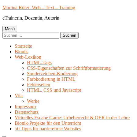
Springe
Martina Rüter: Web – Text – Training
zum
eTrainerin, Dozentin, Autorin
Inhalt
Primäres
Menü
Suchen
Menü
nach:
Startseite
Bionik
Web-Lexikon
HTML-Tags
CSS-Eigenschaften zur Schriftformatierung
Sonderzeichen-Kodierung
Farbkodierung in HTML
Fehlerseiten
HTML, CSS und Javascript
Vita
Werke
Impressum
Datenschutz
Virtuelles Escape Game: Urheberrecht & OER in der Lehre
Bionik-Projekte für den Unterricht
50 Tipps für barrierefreie Websites