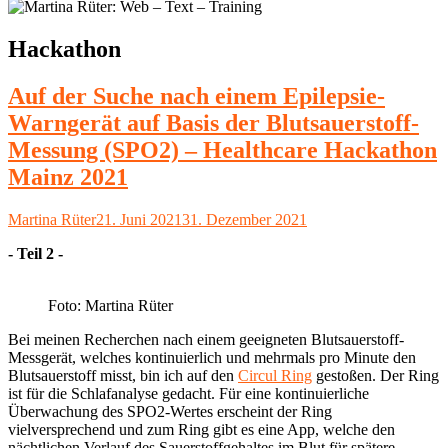
Schlagwort:
Hackathon
Auf der Suche nach einem Epilepsie-
Warngerät auf Basis der Blutsauerstoff-
Messung (SPO2) – Healthcare Hackathon
Mainz 2021
Autor
Veröffentlicht
Martina Rüter
21. Juni 2021
31. Dezember 2021
am
- Teil 2 -
Foto: Martina Rüter
Bei meinen Recherchen nach einem geeigneten Blutsauerstoff-
Messgerät, welches kontinuierlich und mehrmals pro Minute den
Blutsauerstoff misst, bin ich auf den
Circul Ring
gestoßen. Der Ring
ist für die Schlafanalyse gedacht. Für eine kontinuierliche
Überwachung des SPO2-Wertes erscheint der Ring
vielversprechend und zum Ring gibt es eine App, welche den
nächtlichen Verlauf des Sauerstoffgehaltes im Blut für spätere