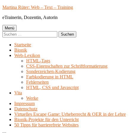
Springe
Martina Rüter: Web – Text – Training
zum
eTrainerin, Dozentin, Autorin
Inhalt
Primäres
Menü
Suchen
Menü
nach:
Startseite
Bionik
Web-Lexikon
HTML-Tags
CSS-Eigenschaften zur Schriftformatierung
Sonderzeichen-Kodierung
Farbkodierung in HTML
Fehlerseiten
HTML, CSS und Javascript
Vita
Werke
Impressum
Datenschutz
Virtuelles Escape Game: Urheberrecht & OER in der Lehre
Bionik-Projekte für den Unterricht
50 Tipps für barrierefreie Websites