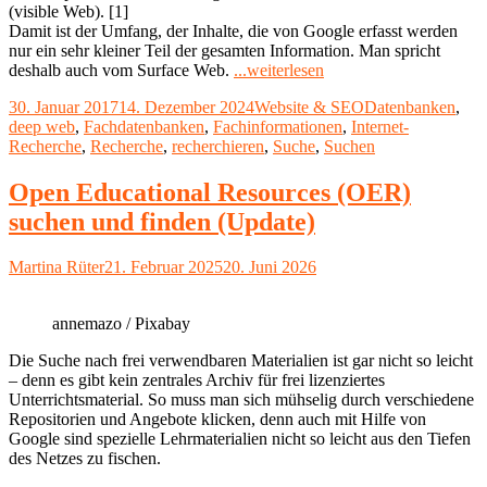
(visible Web). [1]
Damit ist der Umfang, der Inhalte, die von Google erfasst werden
nur ein sehr kleiner Teil der gesamten Information. Man spricht
"Deep
deshalb auch vom Surface Web.
...weiterlesen
Web
Veröffentlicht
Kategorien
Schlagwörter
30. Januar 2017
14. Dezember 2024
Website & SEO
Datenbanken
,
–
am
deep web
,
Fachdatenbanken
,
Fachinformationen
,
Internet-
was
Recherche
,
Recherche
,
recherchieren
,
Suche
,
Suchen
Google
alles
nicht
Open Educational Resources (OER)
findet"
suchen und finden (Update)
Autor
Veröffentlicht
Martina Rüter
21. Februar 2025
20. Juni 2026
am
annemazo / Pixabay
Die Suche nach frei verwendbaren Materialien ist gar nicht so leicht
– denn es gibt kein zentrales Archiv für frei lizenziertes
Unterrichtsmaterial. So muss man sich mühselig durch verschiedene
Repositorien und Angebote klicken, denn auch mit Hilfe von
Google sind spezielle Lehrmaterialien nicht so leicht aus den Tiefen
des Netzes zu fischen.