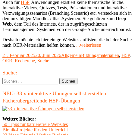
Auch für
H5P
-Anwendungen existiert keine thematische Suche.
Interaktive Videos, Quizzes, Tests, Präsentationen und interaktive
Verzweigungsszenarios (Branching Scenario) etc. verstecken sich in
den unzähligen Moodle- / Ilias-Systemen. Sie gehören zum
Deep
Web
, dem Teil des Internets, der in zugriffsgeschützten
Lernmanagement-Systemen von der Google Suche unerreichbar ist.
Deshalb möchte ich hier einige Websites auflisten, die bei der Suche
"Open
nach OER-Materialien helfen können.
...weiterlesen
Educational
Veröffentlicht
Kategorien
Schlagwörter
21. Februar 2025
20. Juni 2026
Allgemein
Bildungsmaterialien
,
H5P
,
Resources
am
OER
,
Recherche
,
Suche
(OER)
suchen
Haupt-
und
Suche:
finden
Seitenleiste
Suchen
(Update)"
nach:
NEU: 33 x interaktive Übungen selbst erstellen –
Fächerübergreifende H5P-Übungen
Weitere Bücher:
50 Tipps für barrierefreie Websites
Bionik-Projekte für den Unterricht