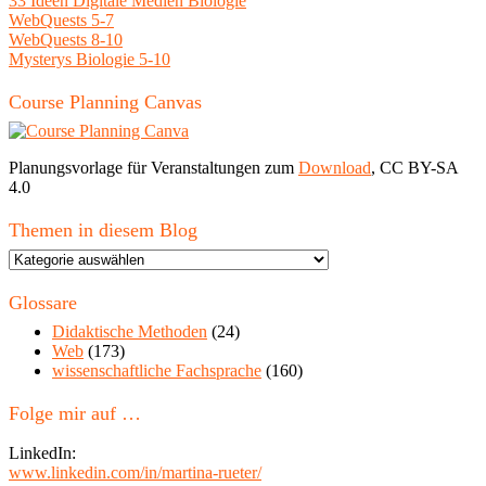
33 Ideen Digitale Medien Biologie
WebQuests 5-7
WebQuests 8-10
Mysterys Biologie 5-10
Course Planning Canvas
Planungsvorlage für Veranstaltungen zum
Download
, CC BY-SA
4.0
Themen in diesem Blog
Themen
in
diesem
Glossare
Blog
Didaktische Methoden
(24)
Web
(173)
wissenschaftliche Fachsprache
(160)
Folge mir auf …
LinkedIn:
www.linkedin.com/in/martina-rueter/