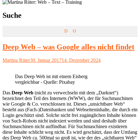
Schlagwort:
Suche
D
O
Deep Web – was Google alles nicht findet
Autor
Veröffentlicht
Martina Rüter
30. Januar 2017
14. Dezember 2024
am
Das Deep Web ist mit einem Eisberg
vergleichbar - Quelle: Pixabay
Das
Deep Web
(nicht zu verwechseln mit dem „Darknet“)
bezeichnet den Teil des Internets (WWW), der für Suchmaschinen
wie Google & Co. verschlossen ist. Dieses „unsichtbare Web“
besteht aus (Fach-)Datenbanken und Webseiteninhalte, die durch ein
Login geschützt sind. Solche nicht frei zugänglichen Inhalte können
von Such-Robots nicht indexiert werden und sind deshalb über
Suchmaschinen nicht auffindbar. Für Suchmaschinen existieren
diese Inhalte schlicht weg nicht. Es wird geschätzt, dass der Umfang
des Deep Web ca. 500mal so groß ist, wie der des „sichtbaren Web“