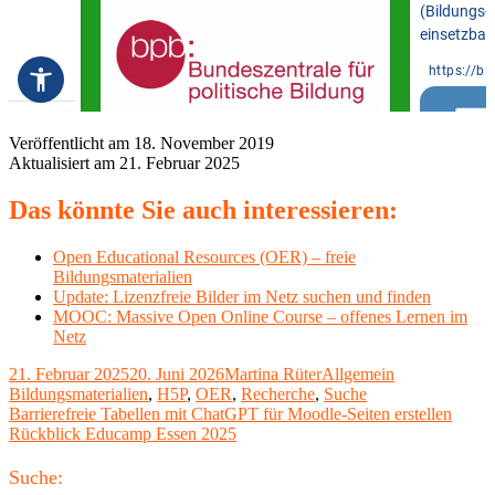
Veröffentlicht am 18. November 2019
Aktualisiert am 21. Februar 2025
Das könnte Sie auch interessieren:
Open Educational Resources (OER) – freie
Bildungsmaterialien
Update: Lizenzfreie Bilder im Netz suchen und finden
MOOC: Massive Open Online Course – offenes Lernen im
Netz
Veröffentlicht
Autor
Kategorien
Schlagwörter
21. Februar 2025
20. Juni 2026
Martina Rüter
Allgemein
am
Bildungsmaterialien
,
H5P
,
OER
,
Recherche
,
Suche
Beitragsnavigation
Vorheriger
Barrierefreie Tabellen mit ChatGPT für Moodle-Seiten erstellen
Beitrag:
Nächster
Rückblick Educamp Essen 2025
Beitrag
Haupt-
Suche: