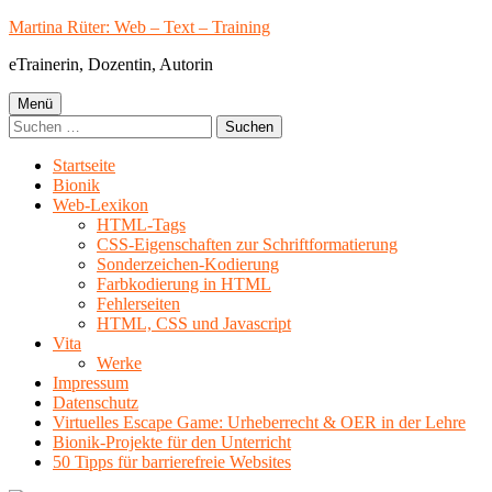
Springe
Martina Rüter: Web – Text – Training
zum
eTrainerin, Dozentin, Autorin
Inhalt
Primäres
Menü
Suchen
Menü
nach:
Startseite
Bionik
Web-Lexikon
HTML-Tags
CSS-Eigenschaften zur Schriftformatierung
Sonderzeichen-Kodierung
Farbkodierung in HTML
Fehlerseiten
HTML, CSS und Javascript
Vita
Werke
Impressum
Datenschutz
Virtuelles Escape Game: Urheberrecht & OER in der Lehre
Bionik-Projekte für den Unterricht
50 Tipps für barrierefreie Websites