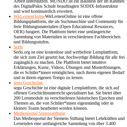
Arbeit unterstützen. MUNDO ist ein Baustein der im Rahmen
des DigitalPakts Schule beauftragten SODIX-Infrastruktur
und wird kontinuierlich erweitert.
WirLernenOnline
WirLernenOnline ist eine offene
Bildungsplattform, die als Suchmaschine und Community für
freie Bildungsmaterialien (Open Educational Resources,
OER) fungiert. Die Plattform bietet eine umfangreiche
Sammlung von Materialien in verschiedenen Fachbereichen
und Bildungsstufen.
Serlo
Serlo.org ist eine kostenlose und werbefreie Lernplattform,
die sich zum Ziel gesetzt hat, hochwertige Bildung für alle frei
zugänglich zu machen. Die Plattform bietet intuitive
Erklärungen, Kurse, Videos, Übungen und Musterlösungen,
die es Schüler*innen ermöglichen, nach ihrem eigenen Bedarf
und in ihrem eigenen Tempo zu lernen.
segu Geschichte
segu Geschichte ist eine digitale Lernplattform, die sich auf
offenen Geschichtsunterricht spezialisiert hat. Sie bietet über
200 Lernmodule zu verschiedenen historischen Epochen und
Themen an, die von Schüler*innen eigenständig oder in
kleinen Teams bearbeitet werden können.
Medienportal Simensstiftung
Das Medienportal der Siemens Stiftung bietet Lehrkräften und
Lernenden eine umfangreiche Sammlung von über 3.400