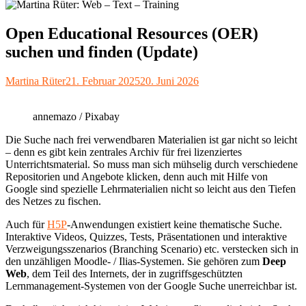
Open Educational Resources (OER)
suchen und finden (Update)
Autor
Veröffentlicht
Martina Rüter
21. Februar 2025
20. Juni 2026
am
annemazo / Pixabay
Die Suche nach frei verwendbaren Materialien ist gar nicht so leicht
– denn es gibt kein zentrales Archiv für frei lizenziertes
Unterrichtsmaterial. So muss man sich mühselig durch verschiedene
Repositorien und Angebote klicken, denn auch mit Hilfe von
Google sind spezielle Lehrmaterialien nicht so leicht aus den Tiefen
des Netzes zu fischen.
Auch für
H5P
-Anwendungen existiert keine thematische Suche.
Interaktive Videos, Quizzes, Tests, Präsentationen und interaktive
Verzweigungsszenarios (Branching Scenario) etc. verstecken sich in
den unzähligen Moodle- / Ilias-Systemen. Sie gehören zum
Deep
Web
, dem Teil des Internets, der in zugriffsgeschützten
Lernmanagement-Systemen von der Google Suche unerreichbar ist.