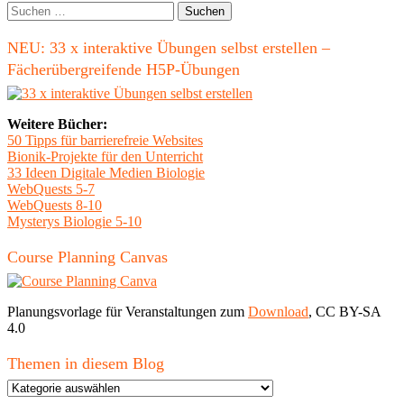
Seitenleiste
Suchen
nach:
NEU: 33 x interaktive Übungen selbst erstellen –
Fächerübergreifende H5P-Übungen
Weitere Bücher:
50 Tipps für barrierefreie Websites
Bionik-Projekte für den Unterricht
33 Ideen Digitale Medien Biologie
WebQuests 5-7
WebQuests 8-10
Mysterys Biologie 5-10
Course Planning Canvas
Planungsvorlage für Veranstaltungen zum
Download
, CC BY-SA
4.0
Themen in diesem Blog
Themen
in