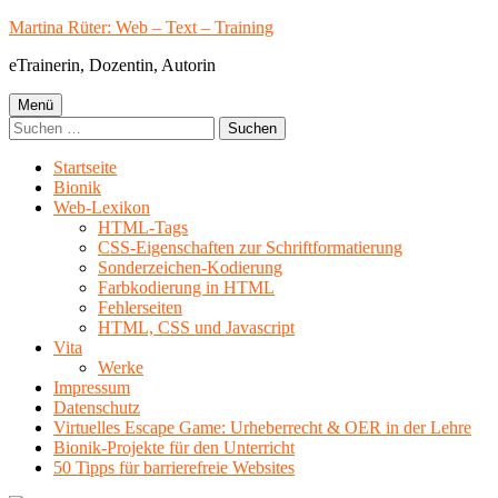
Springe
Martina Rüter: Web – Text – Training
zum
eTrainerin, Dozentin, Autorin
Inhalt
Primäres
Menü
Suchen
Menü
nach:
Startseite
Bionik
Web-Lexikon
HTML-Tags
CSS-Eigenschaften zur Schriftformatierung
Sonderzeichen-Kodierung
Farbkodierung in HTML
Fehlerseiten
HTML, CSS und Javascript
Vita
Werke
Impressum
Datenschutz
Virtuelles Escape Game: Urheberrecht & OER in der Lehre
Bionik-Projekte für den Unterricht
50 Tipps für barrierefreie Websites