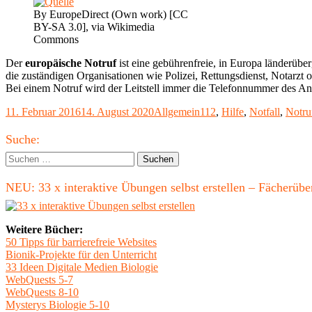
By EuropeDirect (Own work) [CC
BY-SA 3.0], via Wikimedia
Commons
Der
europ
ä
is
che Notruf
ist eine gebührenfreie, in Europa länderü
die zuständigen Organisationen wie Polizei, Rettungsdienst, Notarzt
Bei einem Notruf wird der Leitstell immer die Telefonnummer des Anr
Veröffentlicht
Kategorien
Schlagwörter
11. Februar 2016
14. August 2020
Allgemein
112
,
Hilfe
,
Notfall
,
Notru
am
Haupt-
Suche:
Seitenleiste
Suchen
nach:
NEU: 33 x interaktive Übungen selbst erstellen – Fächerü
Weitere Bücher:
50 Tipps für barrierefreie Websites
Bionik-Projekte für den Unterricht
33 Ideen Digitale Medien Biologie
WebQuests 5-7
WebQuests 8-10
Mysterys Biologie 5-10