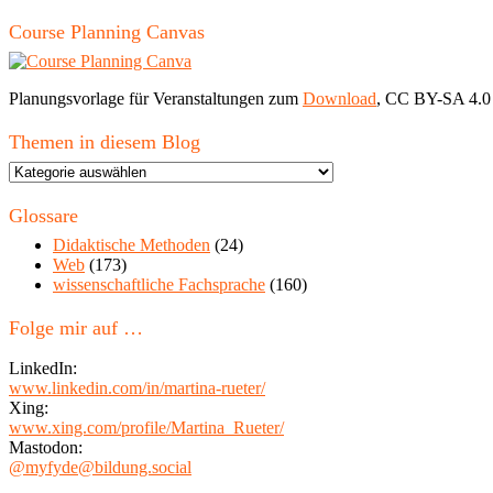
Course Planning Canvas
Planungsvorlage für Veranstaltungen zum
Download
, CC BY-SA 4.0
Themen in diesem Blog
Themen
in
diesem
Glossare
Blog
Didaktische Methoden
(24)
Web
(173)
wissenschaftliche Fachsprache
(160)
Folge mir auf …
LinkedIn:
www.linkedin.com/in/martina-rueter/
Xing:
www.xing.com/profile/Martina_Rueter/
Mastodon:
@myfyde@bildung.social