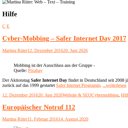
Schlagwort:
Hilfe
C
E
Cyber-Mobbing – Safer Internet Day 2017
Autor
Veröffentlicht
Martina Rüter
12. Dezember 2016
20. Juni 2026
am
Mobbing ist der Ausschluss aus der Gruppe -
Quelle:
Pixabay
Der Aktionstag
Safer Internet Day
findet in Deutschland seit 2008 j
zurück auf das 1999 gestartet
Safer Internet Programm
.
...weiterlesen
Veröffentlicht
Kategorien
Schlagwörter
12. Dezember 2016
20. Juni 2026
Website & SEO
Cybermobbing
,
Hil
am
S
I
Europäischer Notruf 112
Autor
Veröffentlicht
Martina Rüter
11. Februar 2016
14. August 2020
am