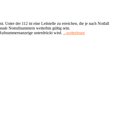
st. Unter der 112 ist eine Leitstelle zu erreichen, die je nach Notfall
onale Notrufnummern weiterhin gültig sein.
"Europäischer
ie Rufnummernanzeige unterdrückt wird.
...weiterlesen
Notruf
112"