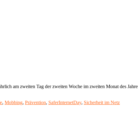
ährlich am zweiten Tag der zweiten Woche im zweiten Monat des Jahres s
"Cyber-
Mobbing
fe
,
Mobbing
,
Prävention
,
SaferInternetDay
,
Sicherheit im Netz
–
afer
nternet
Day
2017"