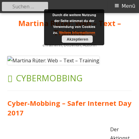
Suchen
Primäres
Menü
nach:
Durch die weitere Nutzung
Menü
Springe
Martina Rüter: Web – Text –
der Seite stimmst du der
zum
Verwendung von Cookies
Training
zu.
Weitere Informationen
Inhalt
Akzeptieren
eTrainerin, Dozentin, Autorin
SCHLAGWORT:
CYBERMOBBING
Cyber-Mobbing – Safer Internet Day
2017
Der
Aktionst