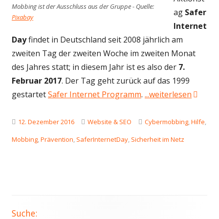
Mobbing ist der Ausschluss aus der Gruppe - Quelle:
ag
Safer
Pixabay
Internet
Day
findet in Deutschland seit 2008 jährlich am
zweiten Tag der zweiten Woche im zweiten Monat
des Jahres statt; in diesem Jahr ist es also der
7.
Februar 2017
. Der Tag geht zurück auf das 1999
"Cyber-
gestartet
Safer Internet Programm
.
...weiterlesen
Veröffentlicht
Kategorien
Schlagwörter
12. Dezember 2016
Website & SEO
Cybermobbing
,
Hilfe
,
am
Mobbing
,
Prävention
,
SaferInternetDay
,
Sicherheit im Netz
Suche:
Haupt-