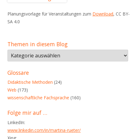
Planungsvorlage für Veranstaltungen zum
Download
, CC BY-
SA 4.0
Themen in diesem Blog
Themen
in
diesem
Glossare
Blog
Didaktische Methoden
(24)
Web
(173)
wissenschaftliche Fachsprache
(160)
Folge mir auf …
LinkedIn:
www.linkedin.com/in/martina-rueter/
Xing: