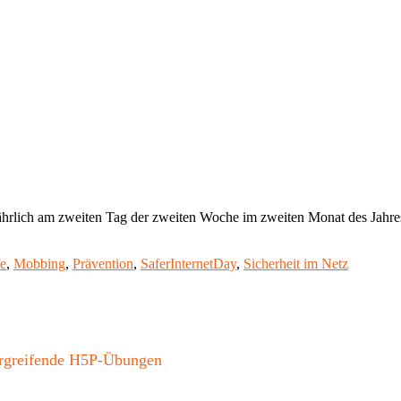
ährlich am zweiten Tag der zweiten Woche im zweiten Monat des Jahres s
"Cyber-
Mobbing
fe
,
Mobbing
,
Prävention
,
SaferInternetDay
,
Sicherheit im Netz
–
afer
nternet
Day
2017"
bergreifende H5P-Übungen