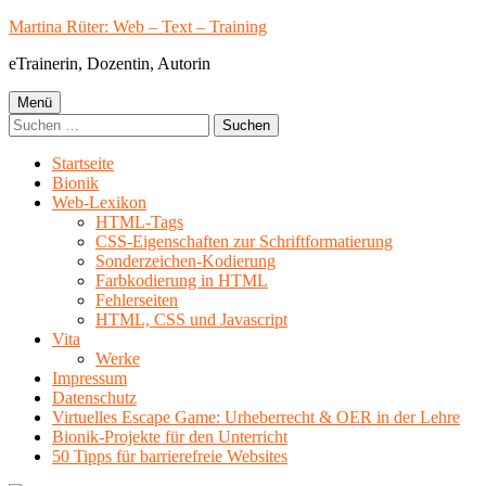
Springe
Martina Rüter: Web – Text – Training
zum
eTrainerin, Dozentin, Autorin
Inhalt
Primäres
Menü
Suchen
Menü
nach:
Startseite
Bionik
Web-Lexikon
HTML-Tags
CSS-Eigenschaften zur Schriftformatierung
Sonderzeichen-Kodierung
Farbkodierung in HTML
Fehlerseiten
HTML, CSS und Javascript
Vita
Werke
Impressum
Datenschutz
Virtuelles Escape Game: Urheberrecht & OER in der Lehre
Bionik-Projekte für den Unterricht
50 Tipps für barrierefreie Websites