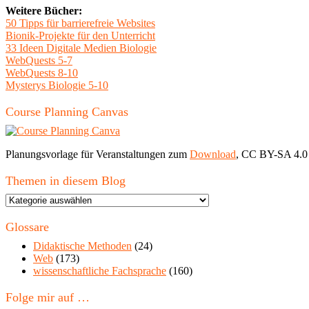
Weitere Bücher:
50 Tipps für barrierefreie Websites
Bionik-Projekte für den Unterricht
33 Ideen Digitale Medien Biologie
WebQuests 5-7
WebQuests 8-10
Mysterys Biologie 5-10
Course Planning Canvas
Planungsvorlage für Veranstaltungen zum
Download
, CC BY-SA 4.0
Themen in diesem Blog
Themen
in
diesem
Glossare
Blog
Didaktische Methoden
(24)
Web
(173)
wissenschaftliche Fachsprache
(160)
Folge mir auf …