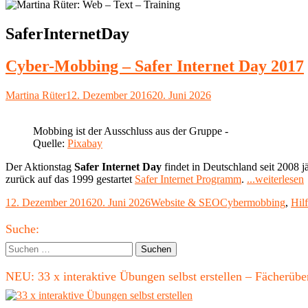
Schlagwort:
SaferInternetDay
Cyber-Mobbing – Safer Internet Day 2017
Autor
Veröffentlicht
Martina Rüter
12. Dezember 2016
20. Juni 2026
am
Mobbing ist der Ausschluss aus der Gruppe -
Quelle:
Pixabay
Der Aktionstag
Safer Internet Day
findet in Deutschland seit 2008 j
zurück auf das 1999 gestartet
Safer Internet Programm
.
...weiterlesen
Veröffentlicht
Kategorien
Schlagwörter
12. Dezember 2016
20. Juni 2026
Website & SEO
Cybermobbing
,
Hil
am
S
Haupt-
I
Suche:
Seitenleiste
Suchen
nach:
NEU: 33 x interaktive Übungen selbst erstellen – Fächerü