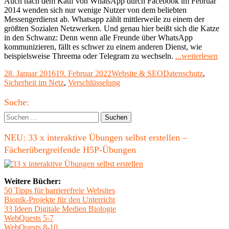
Auch nach dem Kauf von WhatsApp durch Facebook im Februar
2014 wenden sich nur wenige Nutzer von dem beliebten
Messengerdienst ab. Whatsapp zählt mittlerweile zu einem der
größten Sozialen Netzwerken. Und genau hier beißt sich die Katze
in den Schwanz: Denn wenn alle Freunde über WhatsApp
kommunizieren, fällt es schwer zu einem anderen Dienst, wie
"T
beispielsweise Threema oder Telegram zu wechseln.
...weiterlesen
als
Veröffentlicht
Kategorien
Schlagwörter
28. Januar 2016
19. Februar 2022
Website & SEO
Datenschutz
,
Alt
am
Sicherheit im Netz
,
Verschlüsselung
zu
Wh
Haupt-
für
Suche:
me
Seitenleiste
Suchen
Sic
nach:
NEU: 33 x interaktive Übungen selbst erstellen –
Fächerübergreifende H5P-Übungen
Weitere Bücher:
50 Tipps für barrierefreie Websites
Bionik-Projekte für den Unterricht
33 Ideen Digitale Medien Biologie
WebQuests 5-7
WebQuests 8-10