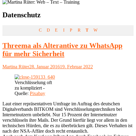
Schlagwort:
Datenschutz
C
D
E
I
P
R
T
W
Threema als Alterantive zu WhatsApp
für mehr Sicherheit
Autor
Veröffentlicht
Martina Rüter
28. Januar 2016
19. Februar 2022
am
Verschlüsselung oft
zu kompliziert -
Quelle:
Pixabay
Laut einer repräsentativen Umfrage im Auftrag des deutschen
Digitalverbands BITKOM sind Verschlüsselungstechniken bei
Internetnutzern unbeliebt. Nur 15 Prozent der Internetnutzer
verschlüsseln ihre Mails. Der Grund hierfür liegt vor allem in den
technischen Hürden, die es zu überbrücken gilt. Dieses Verhalten ist
nach der NSA-Affäre doch recht erstaunlich.