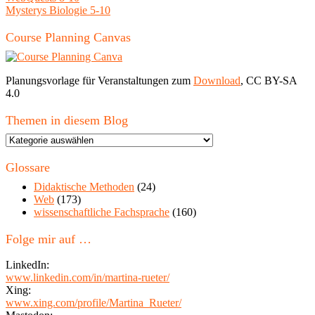
Mysterys Biologie 5-10
Course Planning Canvas
Planungsvorlage für Veranstaltungen zum
Download
, CC BY-SA
4.0
Themen in diesem Blog
Themen
in
diesem
Glossare
Blog
Didaktische Methoden
(24)
Web
(173)
wissenschaftliche Fachsprache
(160)
Folge mir auf …
LinkedIn:
www.linkedin.com/in/martina-rueter/
Xing:
www.xing.com/profile/Martina_Rueter/