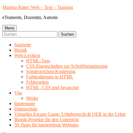
Springe
Martina Rüter: Web – Text – Training
zum
eTrainerin, Dozentin, Autorin
Inhalt
Primäres
Menü
Suchen
Menü
nach:
Startseite
Bionik
Web-Lexikon
HTML-Tags
CSS-Eigenschaften zur Schriftformatierung
Sonderzeichen-Kodierung
Farbkodierung in HTML
Fehlerseiten
HTML, CSS und Javascript
Vita
Werke
Impressum
Datenschutz
Virtuelles Escape Game: Urheberrecht & OER in der Lehre
Bionik-Projekte für den Unterricht
50 Tipps für barrierefreie Websites