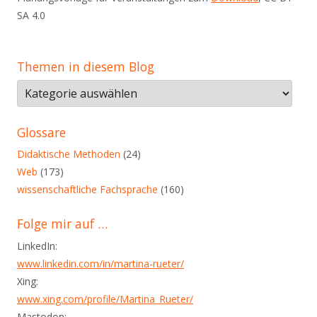
SA 4.0
Themen in diesem Blog
Themen
in
diesem
Glossare
Blog
Didaktische Methoden
(24)
Web
(173)
wissenschaftliche Fachsprache
(160)
Folge mir auf …
LinkedIn:
www.linkedin.com/in/martina-rueter/
Xing:
www.xing.com/profile/Martina_Rueter/
Mastodon: