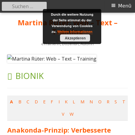
Suchen
Primäres
Menü
nach:
Durch die weitere Nutzung
Menü
Springe
Martina Rüter: Web – Text –
der Seite stimmst du der
zum
Verwendung von Cookies
Training
zu.
Weitere Informationen
Inhalt
Akzeptieren
eTrainerin, Dozentin, Autorin
SCHLAGWORT:
BIONIK
A
B
C
D
E
F
I
K
L
M
N
O
R
S
T
V
W
Anakonda-Prinzip: Verbesserte