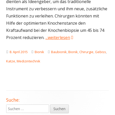
dienten als Ideengeber, um das traditionelle
Instrument zu verbessern und ihm neue, zusätzliche
Funktionen zu verleihen. Chirurgen könnten mit
Hilfe der optimierten Knochenstanze den
Kraftaufwand bei der Knochenbiopsie um 45 bis 74
"Anakonda-Prinzip: Ve
Prozent reduzieren.
...weiterlesen
Veröffentlicht
Kategorien
Schlagwörter
8. April 2015
Bionik
Baubionik
,
Bionik
,
Chirurgie
,
Gebiss
,
am
Katze
,
Medizintechnik
Suche:
Haupt-
Suchen
Seitenleiste
nach: