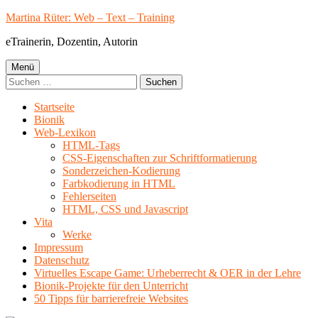
Springe
Martina Rüter: Web – Text – Training
zum
eTrainerin, Dozentin, Autorin
Inhalt
Primäres
Menü
Suchen
Menü
nach:
Startseite
Bionik
Web-Lexikon
HTML-Tags
CSS-Eigenschaften zur Schriftformatierung
Sonderzeichen-Kodierung
Farbkodierung in HTML
Fehlerseiten
HTML, CSS und Javascript
Vita
Werke
Impressum
Datenschutz
Virtuelles Escape Game: Urheberrecht & OER in der Lehre
Bionik-Projekte für den Unterricht
50 Tipps für barrierefreie Websites