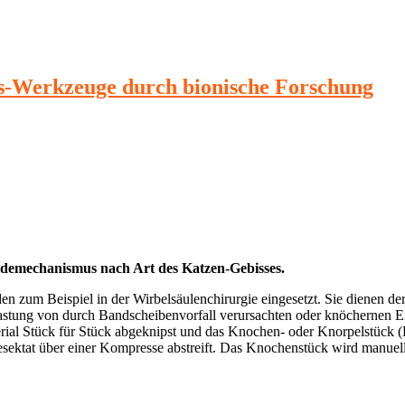
s-Werkzeuge durch bionische Forschung
demechanismus nach Art des Katzen-Gebisses.
zum Beispiel in der Wirbelsäulenchirurgie eingesetzt. Sie dienen de
lastung von durch Bandscheibenvorfall verursachten oder knöchernen E
l Stück für Stück abgeknipst und das Knochen- oder Knorpelstück (Re
ektat über einer Kompresse abstreift. Das Knochenstück wird manuell m