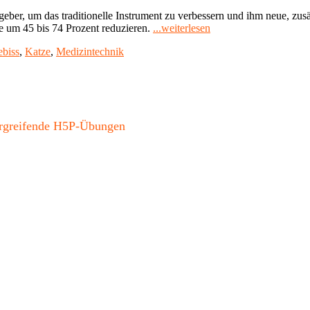
ber, um das traditionelle Instrument zu verbessern und ihm neue, zusä
"Anakonda-
 um 45 bis 74 Prozent reduzieren.
...weiterlesen
Prinzip:
biss
,
Katze
,
Medizintechnik
Verbesserte
Operations-
Werkzeuge
durch
bionische
Forschung"
bergreifende H5P-Übungen