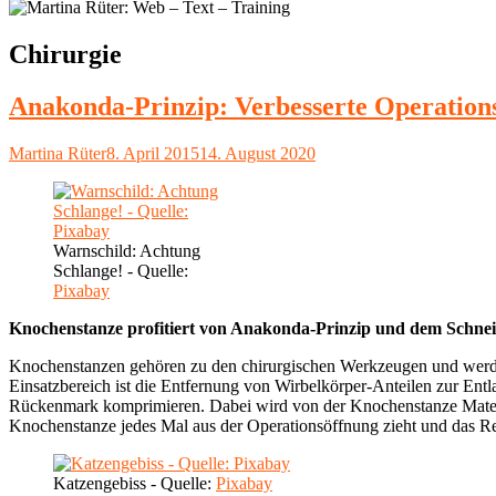
Schlagwort:
Chirurgie
Anakonda-Prinzip: Verbesserte Operation
Autor
Veröffentlicht
Martina Rüter
8. April 2015
14. August 2020
am
Warnschild: Achtung
Schlange! - Quelle:
Pixabay
Knochenstanze profitiert von Anakonda-Prinzip und dem Schnei
Knochenstanzen gehören zu den chirurgischen Werkzeugen und werden 
Einsatzbereich ist die Entfernung von Wirbelkörper-Anteilen zur Ent
Rückenmark komprimieren. Dabei wird von der Knochenstanze Materia
Knochenstanze jedes Mal aus der Operationsöffnung zieht und das Res
Katzengebiss - Quelle:
Pixabay