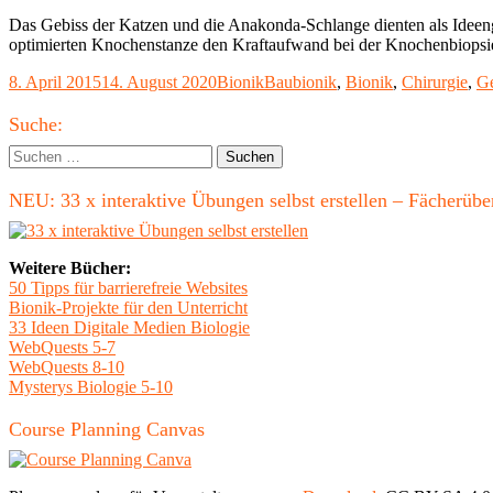
Das Gebiss der Katzen und die Anakonda-Schlange dienten als Ideenge
optimierten Knochenstanze den Kraftaufwand bei der Knochenbiopsie
Veröffentlicht
Kategorien
Schlagwörter
8. April 2015
14. August 2020
Bionik
Baubionik
,
Bionik
,
Chirurgie
,
Ge
am
Haupt-
Suche:
Seitenleiste
Suchen
nach:
NEU: 33 x interaktive Übungen selbst erstellen – Fächerü
Weitere Bücher:
50 Tipps für barrierefreie Websites
Bionik-Projekte für den Unterricht
33 Ideen Digitale Medien Biologie
WebQuests 5-7
WebQuests 8-10
Mysterys Biologie 5-10
Course Planning Canvas