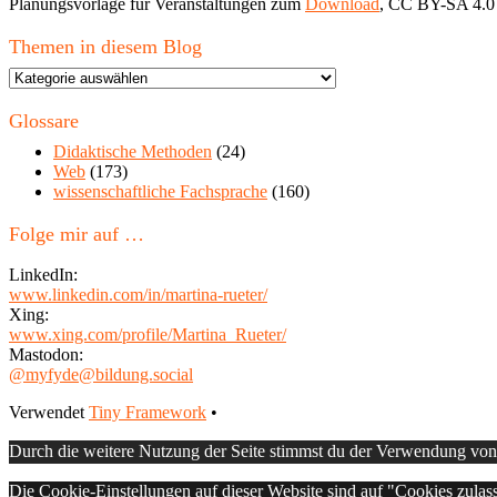
Planungsvorlage für Veranstaltungen zum
Download
, CC BY-SA 4.0
Themen in diesem Blog
Themen
in
diesem
Glossare
Blog
Didaktische Methoden
(24)
Web
(173)
wissenschaftliche Fachsprache
(160)
Folge mir auf …
LinkedIn:
www.linkedin.com/in/martina-rueter/
Xing:
www.xing.com/profile/Martina_Rueter/
Mastodon:
@myfyde@bildung.social
Footer
Verwendet
Tiny Framework
•
Inhalt
Durch die weitere Nutzung der Seite stimmst du der Verwendung vo
Die Cookie-Einstellungen auf dieser Website sind auf "Cookies zulas