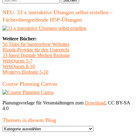
Forsc
nach:
NEU: 33 x interaktive Übungen selbst erstellen –
Fächerübergreifende H5P-Übungen
Weitere Bücher:
50 Tipps für barrierefreie Websites
Bionik-Projekte für den Unterricht
33 Ideen Digitale Medien Biologie
WebQuests 5-7
WebQuests 8-10
Mysterys Biologie 5-10
Course Planning Canvas
Planungsvorlage für Veranstaltungen zum
Download
, CC BY-SA
4.0
Themen in diesem Blog
Themen
in