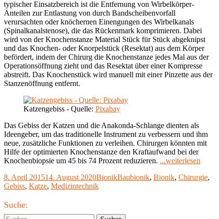
typischer Einsatzbereich ist die Entfernung von Wirbelkörper-
Anteilen zur Entlastung von durch Bandscheibenvorfall
verursachten oder knöchernen Einengungen des Wirbelkanals
(Spinalkanalstenose), die das Rückenmark komprimieren. Dabei
wird von der Knochenstanze Material Stück für Stück abgeknipst
und das Knochen- oder Knorpelstück (Resektat) aus dem Körper
befördert, indem der Chirurg die Knochenstanze jedes Mal aus der
Operationsöffnung zieht und das Resektat über einer Kompresse
abstreift. Das Knochenstück wird manuell mit einer Pinzette aus der
Stanzenöffnung entfernt.
Katzengebiss - Quelle:
Pixabay
Das Gebiss der Katzen und die Anakonda-Schlange dienten als
Ideengeber, um das traditionelle Instrument zu verbessern und ihm
neue, zusätzliche Funktionen zu verleihen. Chirurgen könnten mit
Hilfe der optimierten Knochenstanze den Kraftaufwand bei der
"Anak
Knochenbiopsie um 45 bis 74 Prozent reduzieren.
...weiterlesen
Prinzi
Veröffentlicht
Kategorien
Schlagwörter
8. April 2015
14. August 2020
Bionik
Baubionik
,
Bionik
,
Chirurgie
,
Verbe
am
Gebiss
,
Katze
,
Medizintechnik
Opera
Werk
Haupt-
durch
Suche:
bioni
Seitenleiste
Suchen