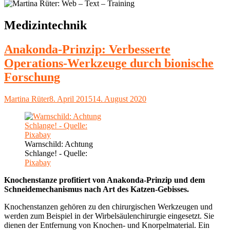
Schlagwort:
Medizintechnik
Anakonda-Prinzip: Verbesserte
Operations-Werkzeuge durch bionische
Forschung
Autor
Veröffentlicht
Martina Rüter
8. April 2015
14. August 2020
am
Warnschild: Achtung
Schlange! - Quelle:
Pixabay
Knochenstanze profitiert von Anakonda-Prinzip und dem
Schneidemechanismus nach Art des Katzen-Gebisses.
Knochenstanzen gehören zu den chirurgischen Werkzeugen und
werden zum Beispiel in der Wirbelsäulenchirurgie eingesetzt. Sie
dienen der Entfernung von Knochen- und Knorpelmaterial. Ein