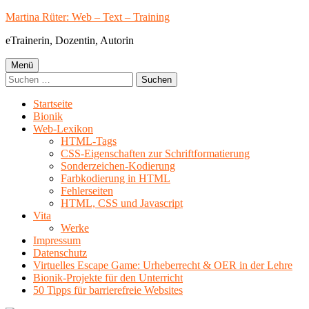
Springe
Martina Rüter: Web – Text – Training
zum
eTrainerin, Dozentin, Autorin
Inhalt
Primäres
Menü
Suchen
Menü
nach:
Startseite
Bionik
Web-Lexikon
HTML-Tags
CSS-Eigenschaften zur Schriftformatierung
Sonderzeichen-Kodierung
Farbkodierung in HTML
Fehlerseiten
HTML, CSS und Javascript
Vita
Werke
Impressum
Datenschutz
Virtuelles Escape Game: Urheberrecht & OER in der Lehre
Bionik-Projekte für den Unterricht
50 Tipps für barrierefreie Websites