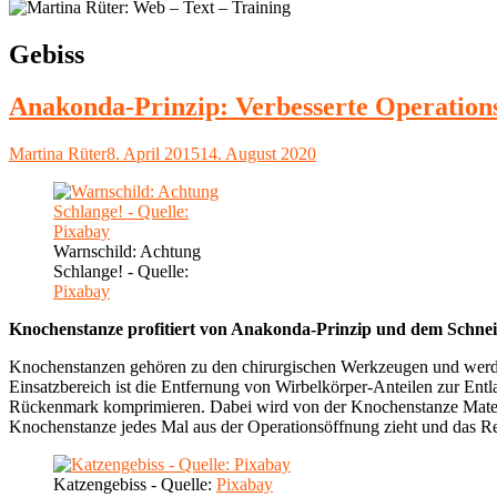
Schlagwort:
Gebiss
Anakonda-Prinzip: Verbesserte Operation
Autor
Veröffentlicht
Martina Rüter
8. April 2015
14. August 2020
am
Warnschild: Achtung
Schlange! - Quelle:
Pixabay
Knochenstanze profitiert von Anakonda-Prinzip und dem Schnei
Knochenstanzen gehören zu den chirurgischen Werkzeugen und werden 
Einsatzbereich ist die Entfernung von Wirbelkörper-Anteilen zur Ent
Rückenmark komprimieren. Dabei wird von der Knochenstanze Materia
Knochenstanze jedes Mal aus der Operationsöffnung zieht und das Res
Katzengebiss - Quelle:
Pixabay