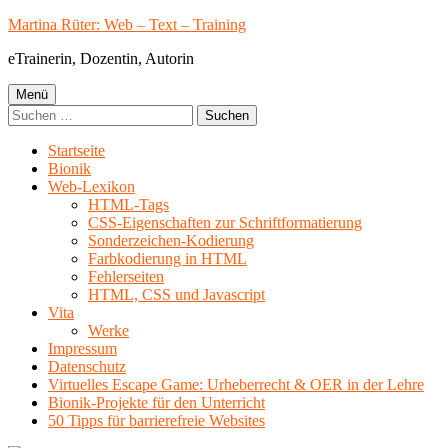
Springe
Martina Rüter: Web – Text – Training
zum
eTrainerin, Dozentin, Autorin
Inhalt
Primäres
Menü
Suchen
Menü
nach:
Startseite
Bionik
Web-Lexikon
HTML-Tags
CSS-Eigenschaften zur Schriftformatierung
Sonderzeichen-Kodierung
Farbkodierung in HTML
Fehlerseiten
HTML, CSS und Javascript
Vita
Werke
Impressum
Datenschutz
Virtuelles Escape Game: Urheberrecht & OER in der Lehre
Bionik-Projekte für den Unterricht
50 Tipps für barrierefreie Websites