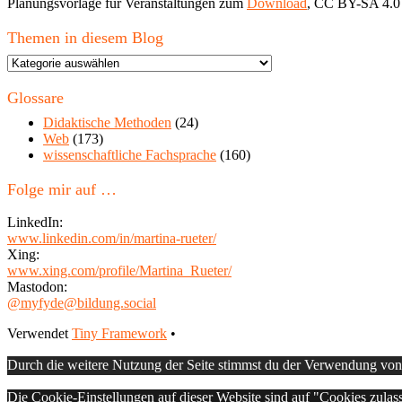
Planungsvorlage für Veranstaltungen zum
Download
, CC BY-SA 4.0
Themen in diesem Blog
Themen
in
diesem
Glossare
Blog
Didaktische Methoden
(24)
Web
(173)
wissenschaftliche Fachsprache
(160)
Folge mir auf …
LinkedIn:
www.linkedin.com/in/martina-rueter/
Xing:
www.xing.com/profile/Martina_Rueter/
Mastodon:
@myfyde@bildung.social
Footer
Verwendet
Tiny Framework
•
Inhalt
Durch die weitere Nutzung der Seite stimmst du der Verwendung vo
Die Cookie-Einstellungen auf dieser Website sind auf "Cookies zulas