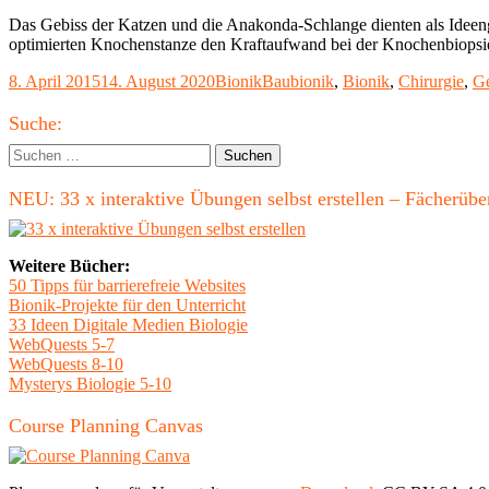
Das Gebiss der Katzen und die Anakonda-Schlange dienten als Ideenge
optimierten Knochenstanze den Kraftaufwand bei der Knochenbiopsie
Veröffentlicht
Kategorien
Schlagwörter
8. April 2015
14. August 2020
Bionik
Baubionik
,
Bionik
,
Chirurgie
,
Ge
am
Haupt-
Suche:
Seitenleiste
Suchen
nach:
NEU: 33 x interaktive Übungen selbst erstellen – Fächerü
Weitere Bücher:
50 Tipps für barrierefreie Websites
Bionik-Projekte für den Unterricht
33 Ideen Digitale Medien Biologie
WebQuests 5-7
WebQuests 8-10
Mysterys Biologie 5-10
Course Planning Canvas