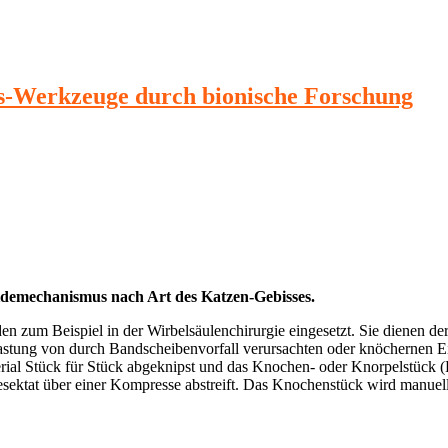
s-Werkzeuge durch bionische Forschung
demechanismus nach Art des Katzen-Gebisses.
zum Beispiel in der Wirbelsäulenchirurgie eingesetzt. Sie dienen de
lastung von durch Bandscheibenvorfall verursachten oder knöchernen E
l Stück für Stück abgeknipst und das Knochen- oder Knorpelstück (Re
ektat über einer Kompresse abstreift. Das Knochenstück wird manuell m