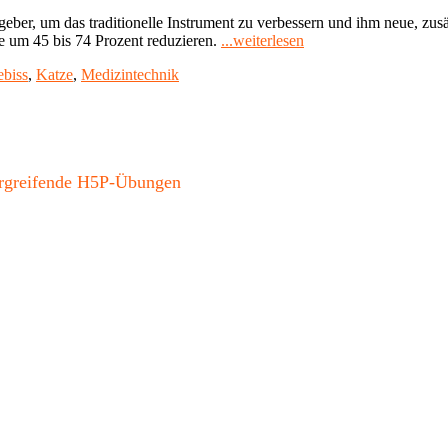
ber, um das traditionelle Instrument zu verbessern und ihm neue, zusä
"Anakonda-
 um 45 bis 74 Prozent reduzieren.
...weiterlesen
Prinzip:
biss
,
Katze
,
Medizintechnik
Verbesserte
Operations-
Werkzeuge
durch
bionische
Forschung"
bergreifende H5P-Übungen