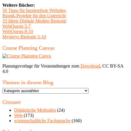
Weitere Bücher:
50 Tipps für barrierefreie Websites
Bionik-Projekte für den Unterricht
33 Ideen Digitale Medien Biologie
WebQuests 5-7
WebQuests 8-10
Mysterys Biologie 5-10
Course Planning Canvas
Planungsvorlage für Veranstaltungen zum
Download
, CC BY-SA
4.0
Themen in diesem Blog
Themen
in
diesem
Glossare
Blog
Didaktische Methoden
(24)
Web
(173)
wissenschaftliche Fachsprache
(160)