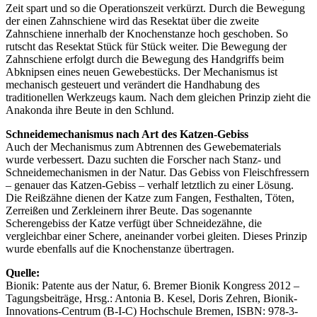
Zeit spart und so die Operationszeit verkürzt. Durch die Bewegung
der einen Zahnschiene wird das Resektat über die zweite
Zahnschiene innerhalb der Knochenstanze hoch geschoben. So
rutscht das Resektat Stück für Stück weiter. Die Bewegung der
Zahnschiene erfolgt durch die Bewegung des Handgriffs beim
Abknipsen eines neuen Gewebestücks. Der Mechanismus ist
mechanisch gesteuert und verändert die Handhabung des
traditionellen Werkzeugs kaum. Nach dem gleichen Prinzip zieht die
Anakonda ihre Beute in den Schlund.
Schneidemechanismus nach Art des Katzen-Gebiss
Auch der Mechanismus zum Abtrennen des Gewebematerials
wurde verbessert. Dazu suchten die Forscher nach Stanz- und
Schneidemechanismen in der Natur. Das Gebiss von Fleischfressern
– genauer das Katzen-Gebiss – verhalf letztlich zu einer Lösung.
Die Reißzähne dienen der Katze zum Fangen, Festhalten, Töten,
Zerreißen und Zerkleinern ihrer Beute. Das sogenannte
Scherengebiss der Katze verfügt über Schneidezähne, die
vergleichbar einer Schere, aneinander vorbei gleiten. Dieses Prinzip
wurde ebenfalls auf die Knochenstanze übertragen.
Quelle:
Bionik: Patente aus der Natur, 6. Bremer Bionik Kongress 2012 –
Tagungsbeiträge, Hrsg.: Antonia B. Kesel, Doris Zehren, Bionik-
Innovations-Centrum (B-I-C) Hochschule Bremen, ISBN: 978-3-