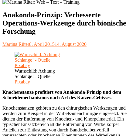
Anakonda-Prinzip: Verbesserte
Operations-Werkzeuge durch bionische
Forschung
Autor
Veröffentlicht
Martina Rüter
8. April 2015
14. August 2020
am
Warnschild: Achtung
Schlange! - Quelle:
Pixabay
Knochenstanze profitiert von Anakonda-Prinzip und dem
Schneidemechanismus nach Art des Katzen-Gebisses.
Knochenstanzen gehören zu den chirurgischen Werkzeugen und
werden zum Beispiel in der Wirbelsäulenchirurgie eingesetzt. Sie
dienen der Entfernung von Knochen- und Knorpelmaterial. Ein
typischer Einsatzbereich ist die Entfernung von Wirbelkörper-
Anteilen zur Entlastung von durch Bandscheibenvorfall
verursachten oder knöchernen Einengungen des Wirbelkanals