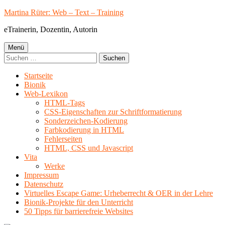
Springe
Martina Rüter: Web – Text – Training
zum
eTrainerin, Dozentin, Autorin
Inhalt
Primäres
Menü
Suchen
Menü
nach:
Startseite
Bionik
Web-Lexikon
HTML-Tags
CSS-Eigenschaften zur Schriftformatierung
Sonderzeichen-Kodierung
Farbkodierung in HTML
Fehlerseiten
HTML, CSS und Javascript
Vita
Werke
Impressum
Datenschutz
Virtuelles Escape Game: Urheberrecht & OER in der Lehre
Bionik-Projekte für den Unterricht
50 Tipps für barrierefreie Websites