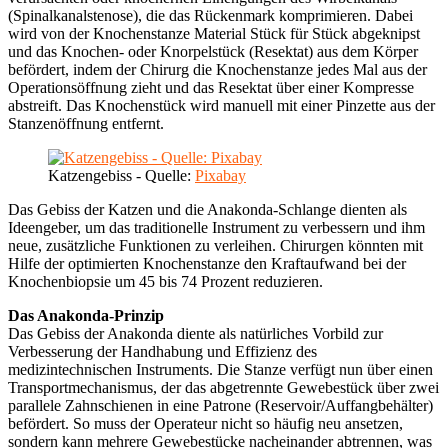
(Spinalkanalstenose), die das Rückenmark komprimieren. Dabei
wird von der Knochenstanze Material Stück für Stück abgeknipst
und das Knochen- oder Knorpelstück (Resektat) aus dem Körper
befördert, indem der Chirurg die Knochenstanze jedes Mal aus der
Operationsöffnung zieht und das Resektat über einer Kompresse
abstreift. Das Knochenstück wird manuell mit einer Pinzette aus der
Stanzenöffnung entfernt.
Katzengebiss - Quelle:
Pixabay
Das Gebiss der Katzen und die Anakonda-Schlange dienten als
Ideengeber, um das traditionelle Instrument zu verbessern und ihm
neue, zusätzliche Funktionen zu verleihen. Chirurgen könnten mit
Hilfe der optimierten Knochenstanze den Kraftaufwand bei der
Knochenbiopsie um 45 bis 74 Prozent reduzieren.
Das Anakonda-Prinzip
Das Gebiss der Anakonda diente als natürliches Vorbild zur
Verbesserung der Handhabung und Effizienz des
medizintechnischen Instruments. Die Stanze verfügt nun über einen
Transportmechanismus, der das abgetrennte Gewebestück über zwei
parallele Zahnschienen in eine Patrone (Reservoir/Auffangbehälter)
befördert. So muss der Operateur nicht so häufig neu ansetzen,
sondern kann mehrere Gewebestücke nacheinander abtrennen, was