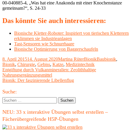
00-040885-4, „Was hat eine Anakonda mit einer Knochenstanze
gemeinsam?“, S. 24-33
Das könnte Sie auch interessieren:
Bionische Kletter-Roboter: Inspiriert von tierischen Kletterern
erklimmen sie Industrieanlagen
Tast-Sensoren wie Schnurrhaare
Bionische Optimierung von Baggerschaufeln
Veröffentlicht
Autor
Kategorien
Schlagwörter
8. April 2015
14. August 2020
Martina Rüter
Bionik
Baubionik
,
am
Bionik
,
Chirurgie
,
Gebiss
,
Katze
,
Medizintechnik
Beitragsnavigation
Vorheriger
Entgiftung durch Vulkanmineralien: Zeolithhaltige
Beitrag:
Nahrungsergänzungsmittel
Nächster
Bionik: Der faszinierende Libellenflug
Beitrag
Haupt-
Suche:
Seitenleiste
Suchen
nach:
NEU: 33 x interaktive Übungen selbst erstellen –
Fächerübergreifende H5P-Übungen